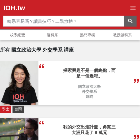
IOH.tw
校系總覽
選科系
熱門專欄
教授談科系
所有 國立政治大學 外交學系 講座
探索興趣不是一個終點，而
是一個過程。
國立政治大學
外交學系
姚昀
學士
台灣
我的外交出走計畫，勇闖三
大洲只花了 9 萬元