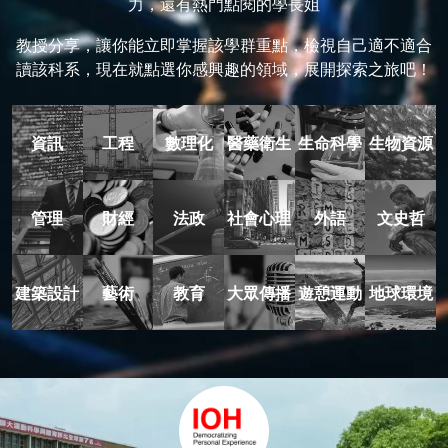
力，還有熱門點閱的學長姐
教授分享，讓你能立即掌握該學群重點，檢視自己適不適合
讀該科系，現在就點選你感興趣的領域，展開探索之旅吧！
資訊
工程
數理化
醫藥衛生
生命科學
生物資源
管理
財經
法政
社會心理
外語
文史哲
建築設計
藝術
教育
大眾傳播
遊憩運動
地球環境