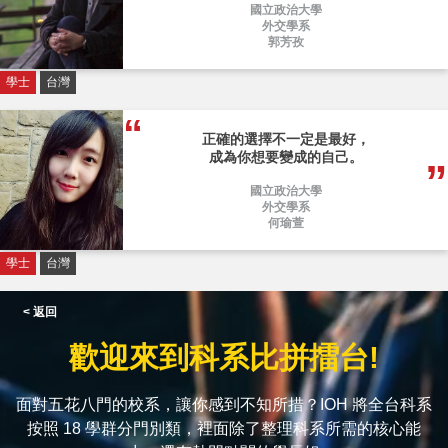
國立政治大學
外交學系
郭芳孜
學士
台灣
正確的選擇不一定是最好，
成為你想要變成的自己。
國立政治大學
外交學系
何瑜萱
學士
台灣
< 返回
歡迎來到科系比拼擂台!
面對五花八門的校系，讓你感到不知所措？IOH 將全台科系
按照 18 學群分門別類，裡面除了整理科系所需的核心能