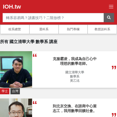
IOH.tw
校系總覽
選科系
熱門專欄
教授談科系
所有 國立清華大學 數學系 講座
克服霸凌，我成為自己心中
理想的數學老師。
國立清華大學
數學系
黃乙洺
學士
台灣
到北京交換、在諮商中心當
志工，我用數學回饋社會。