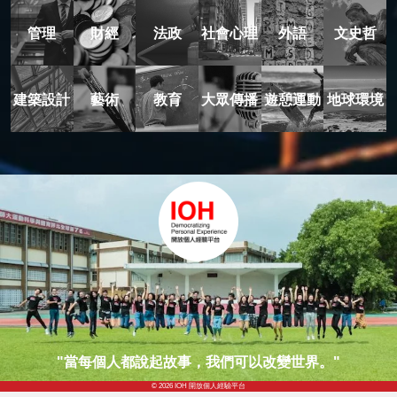
管理
財經
法政
社會心理
外語
文史哲
建築設計
藝術
教育
大眾傳播
遊憩運動
地球環境
"當每個人都說起故事，我們可以改變世界。"
© 2026 IOH 開放個人經驗平台