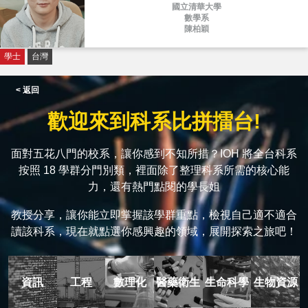
國立清華大學
數學系
陳柏穎
學士
台灣
< 返回
歡迎來到科系比拼擂台!
面對五花八門的校系，讓你感到不知所措？IOH 將全台科系
按照 18 學群分門別類，裡面除了整理科系所需的核心能
力，還有熱門點閱的學長姐
教授分享，讓你能立即掌握該學群重點，檢視自己適不適合
讀該科系，現在就點選你感興趣的領域，展開探索之旅吧！
資訊
工程
數理化
醫藥衛生
生命科學
生物資源