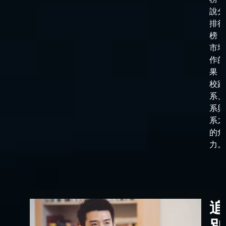
說分
排行
榜，
市場
作的
果，
校跟
系、
系與
系之
的角
力。
追
別