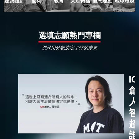
建築設計
藝術
教育
大眾傳播
遊憩運動
地球環境
選填志願熱門專欄
別只用分數決定了你的未來
I
創
人
智
超
誰