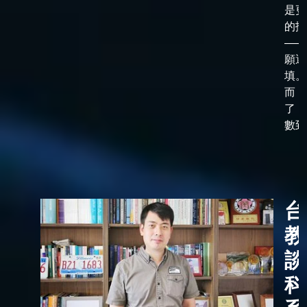
是更
的抉
——
願選
填。
而，
了「
數到了
台
教
談
科