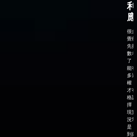
利
應
很多
覺得
先把
數考
了，
能有
多選
權，
才有
格談
擇，
現實
況常
是，
到好