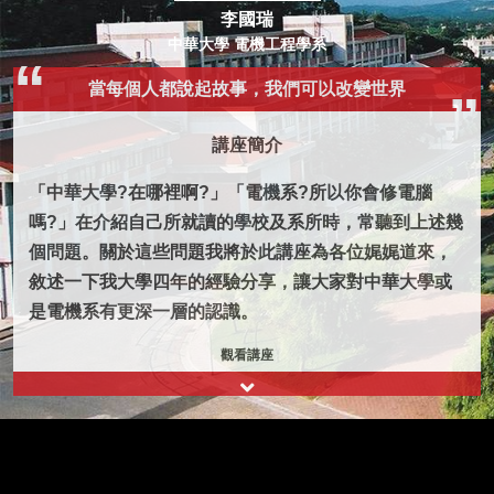
李國瑞
中華大學 電機工程學系
當每個人都說起故事，我們可以改變世界
講座簡介
「中華大學?在哪裡啊?」「電機系?所以你會修電腦
嗎?」在介紹自己所就讀的學校及系所時，常聽到上述幾
個問題。關於這些問題我將於此講座為各位娓娓道來，
敘述一下我大學四年的經驗分享，讓大家對中華大學或
是電機系有更深一層的認識。
觀看講座