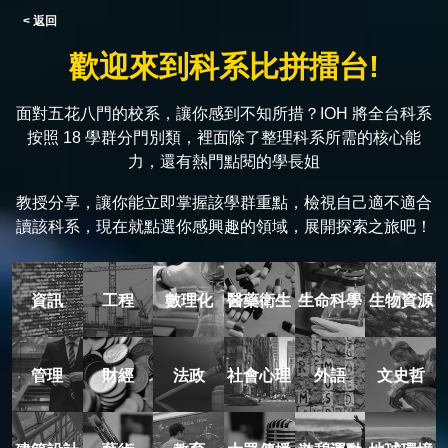
< 返回
歡迎來到科系比拼擂台!
面對五花八門的校系，讓你感到不知所措？IOH 將全台科系
按照 18 學群分門別類，裡面除了整理科系所需的核心能
力，還有熱門點閱的學長姐
教授分享，讓你能立即掌握該學群重點，檢視自己適不適合
讀該科系，現在就點選你感興趣的領域，展開探索之旅吧！
資訊
工程
數理化
醫藥衛生
生命科學
生物資源
管理
財經
法政
社會心理
外語
文史哲