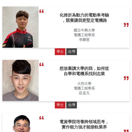
化挫折為動力的電動車考驗
，競賽讓我更堅定電機路
國立中興大學
電機工程學系
李驊恩
學士
台灣
想放棄讀大學的我，如何從
自學和電機系找到志業
大同大學
電機工程學系
莊孟凡
學士
台灣
電資學院培養跨領域思考，
實作能力強才能接軌業界