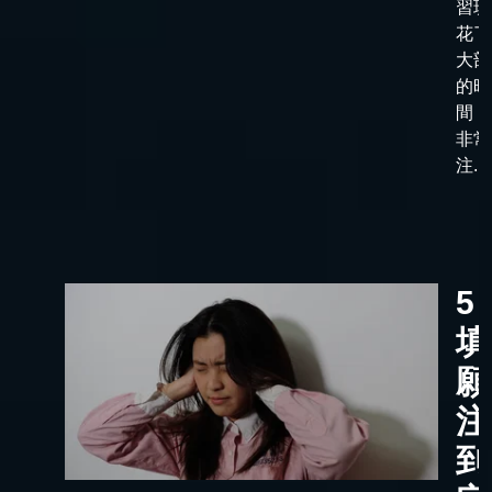
習班
花了
大部
的時
間，
非常
注...
5
填
願
注
到