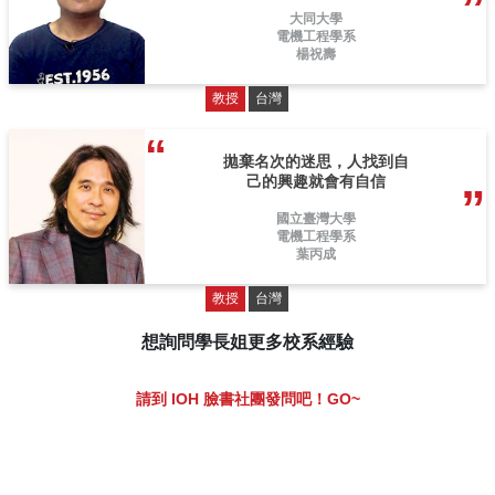
大同大學
電機工程學系
楊祝壽
教授
台灣
拋棄名次的迷思，人找到自
己的興趣就會有自信
國立臺灣大學
電機工程學系
葉丙成
教授
台灣
想詢問學長姐更多校系經驗
請到 IOH 臉書社團發問吧！GO~