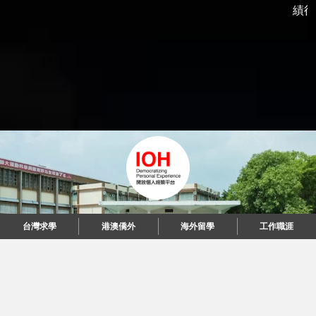
績後，
台灣求學
港澳僑外
海外留學
工作職涯
"當每個人都說起故事，我們可以改變世界。"
© 2026 IOH 開放個人經驗平台