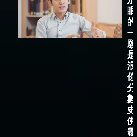
眼
的
一
願
是
浪
你
分
數
史
佛
霸