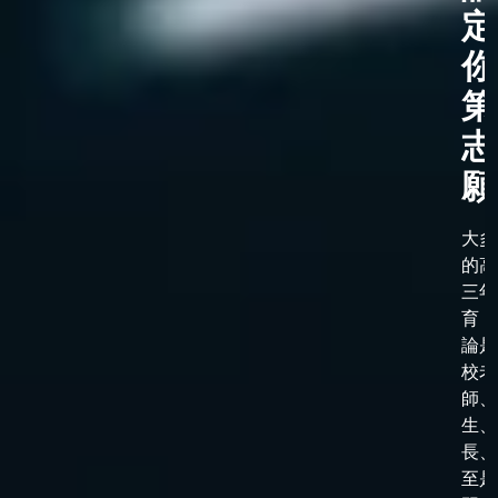
定
你
第
志
願
大多
的高
三年
育，
論是
校老
師、
生、
長、
至是