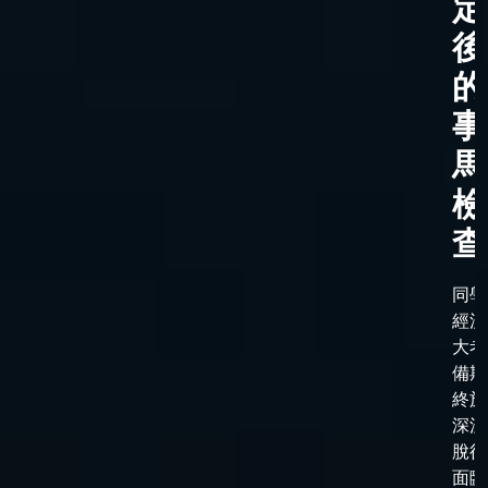
定
後
的
事
馬
檢
查
同學
經漫
大考
備期
終於
深淵
脫後
面臨