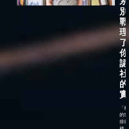
系
別
戰
理
了
你
認
社
的
實
「科
的世
排行
榜，