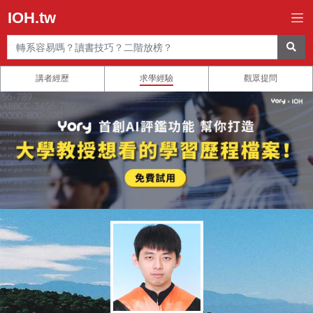
IOH.tw
講者經歷
求學經驗
觀眾提問