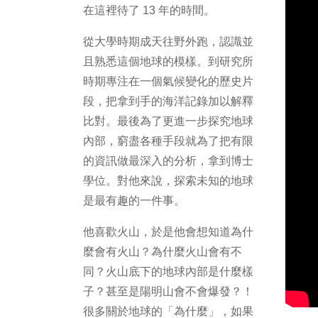
在這裡待了 13 年的時間。
從大學時期成天往野外跑，認識並
且熟悉這個地球的模樣。到研究所
時期專注在一個氣候變化的歷史片
段，把拿到手的海洋記錄加以解釋
比對。最後為了更進一步探究地球
內部，窮盡各種手段就為了把有限
的資訊做最深入的分析，拿到博士
學位。對他來說，探索未知的地球
是最有趣的一件事。
他喜歡火山，於是他會想知道為什
麼會有火山？為什麼火山會有不
同？火山底下的地球內部是什麼樣
子？甚至是陽明山會不會爆發？！
很多關於地球的「為什麼」，如果