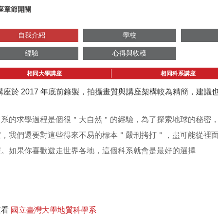
座章節開關
自我介紹
學校
經驗
心得與收穫
相同大學講座
相同科系講座
講座於 2017 年底前錄製，拍攝畫質與講座架構較為精簡，建
質系的求學過程是個很＂大自然＂的經驗，為了探索地球的秘密，我
室，我們還要對這些得來不易的標本＂嚴刑拷打＂，盡可能從裡
據。如果你喜歡遊走世界各地，這個科系就會是最好的選擇
查看
國立臺灣大學地質科學系