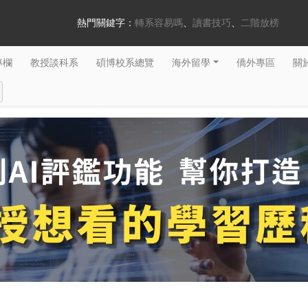
熱門關鍵字：
轉系容易嗎
讀書技巧
二階放榜
專欄
教授談科系
碩博校系總覽
海外留學
僑外專區
關於