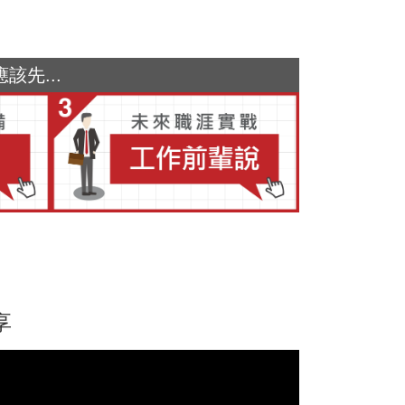
先...
享