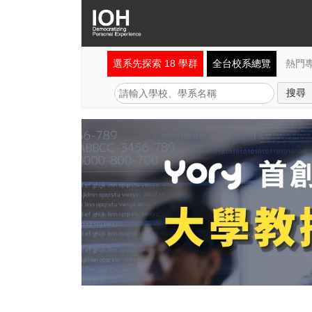
選系先探索 18 學群
全台校系總覽
熱門