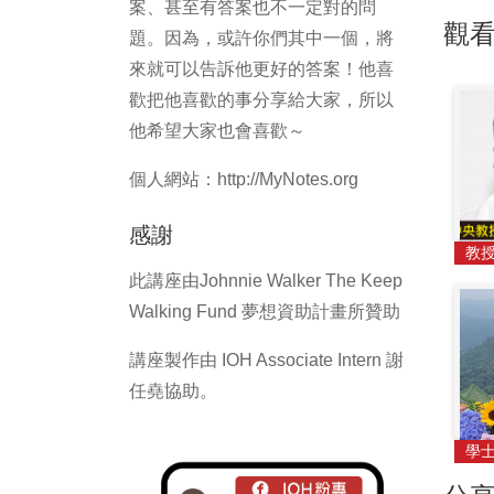
案、甚至有答案也不一定對的問
觀
題。因為，或許你們其中一個，將
來就可以告訴他更好的答案！他喜
歡把他喜歡的事分享給大家，所以
他希望大家也會喜歡～
個人網站：http://MyNotes.org
感謝
教
此講座由Johnnie Walker The Keep
Walking Fund 夢想資助計畫所贊助
講座製作由 IOH Associate Intern 謝
任堯協助。
學