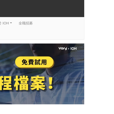
 IOH
全職招募