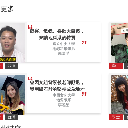
看更多
觀察、敏銳、喜歡大自然，
來讀地科系的特質
國立中央大學
地球科學學系
郭陳澔
授
台灣
學士
曾因文組背景被老師勸退，
我用礦石般的堅持成為地才
中國文化大學
地質學系
李若品
士
台灣
學士