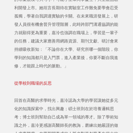
利開發上市。她坦言長期待在實驗室工作難免要學會忍受
孤獨，學著自我調適實驗的卡關。在未來職涯發展上，研
發人員很有機會晉升管理階層，此時跨部門溝通協調的能
力就顯得更為重要，嘉泠也強調在職場上，學習是一輩子
的任務，建議大家應善用網路資源、期刊文獻、研討會來
持續吸收新知：「不論你在大學、研究所哪一個階段，你
學到的知識都只是入門票，進入產業後，你要不斷自我進
修，才能跟上時代的脈動。」
從學校到職場的反思
回首在高醫的求學時光，嘉泠認為大學的學習讓她從多元
化的知識探索中，找出興趣；碩士班則在於培養邏輯思
考；博士班則幫助自己成為單一領域的專才。除了學術知
識之外，嘉泠更感謝高醫師長的教誨，磨練出她嚴謹的做