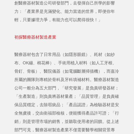
創醫療器材製造公司研發部門，去發揮自己所學的影響
力：「產業界是充滿變化、能力當道的世界，即便你年
輕，只要據理力爭，有能力也可以爬得很快！」
初探醫療器材製造產業
醫療器材包含了日常用品（如隱形眼鏡）、耗材（如紗
布、OK繃、棉花棒）、手術用植入材料（如人工牙根、
骨釘、骨板）、醫院儀器（如電腦斷層掃描機），而嘉泠
所屬的團隊則專精於骨科及牙科填補材料。醫療器材製造
公司一般分為五大部門，「研究發展」是負責研發器材；
「生產製造」則負責將器材量產；「品質管理」是負責確
保品質穩定，去除瑕疵品；「產品認證」為檢驗器材是安
全無虞後，交由衛福部檢核，便能獲得產品許可證；「行
銷」則是管理市場的銷售，並聽取使用者的回饋。從上述
部門可見，醫療器材製造產業不僅需要醫學相關背景專