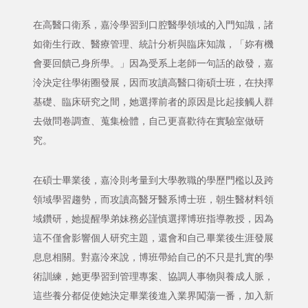
在高醫口衛系，嘉泠學習到口腔醫學領域的入門知識，諸
如衛生行政、醫療管理、統計分析與臨床知識，「妳有機
會要回饋己身所學。」因為受系上老師一句話的啟發，嘉
泠決定往學術圈發展，因而攻讀高醫口衛碩士班，在抉擇
基礎、臨床研究之間，她選擇前者的原因是比起接觸人群
去做問卷調查、蒐集檢體，自己更喜歡待在實驗室做研
究。
在碩士畢業後，嘉泠則考量到大學教職的學歷門檻以及跨
領域學習趨勢，而攻讀高醫牙醫系博士班，朝生醫材料領
域鑽研，她提醒學弟妹務必謹慎選擇博班指導教授，因為
這不僅會影響個人研究主題，還會和自己畢業後生涯發展
息息相關。對嘉泠來說，博班帶給自己的不只是扎實的學
術訓練，她更學習到管理專案、協調人事物與養成人脈，
這些養分都促使她決定畢業後進入業界闖蕩一番，加入新