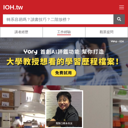
IOH.tw
講者經歷
工作經驗
觀眾提問