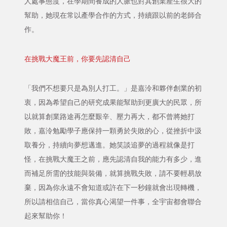
人處事態度，在學期間養成的人脈也對其創業產生很大的
幫助，她現在常以產學合作的方式，持續跟以前的老師合
作。
在挑戰大魔王前，你要先認清自己
「我們不想要只是為別人打工。」是嘉泠和夥伴創業的初
衷，因為希望自己的研究成果能幫助到更廣大的民眾，所
以就算創業路途再怎麼艱辛、壓力再大，都不曾將她打
敗，嘉泠勉勵學子應保持一顆勇於失敗的心，從挫折中汲
取養分，持續向夢想邁進。她笑談追夢的過程就像是打
怪，在挑戰大魔王之前，應先認清自我的能力有多少，進
而補足所需的技能與裝備，就算挑戰失敗，請不要輕易放
棄，因為你永遠不會知道或許在下一秒鐘就會出現轉機，
所以請相信自己，當你真心渴望一件事，全宇宙都會聯合
起來幫助你！