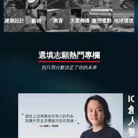
建築設計
藝術
教育
大眾傳播
遊憩運動
地球環境
選填志願熱門專欄
別只用分數決定了你的未來
I
創
人
智