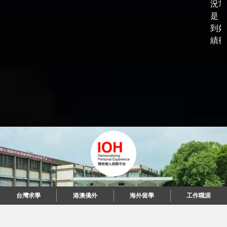
況常
是，
到好
績後，
台灣求學
港澳僑外
海外留學
工作職涯