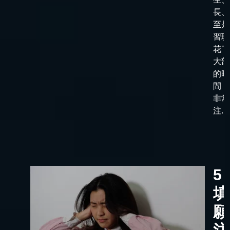
長、
至是
習班
花了
大部
的時
間，
非常
注...
5
填
願