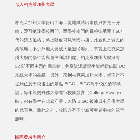
進入柏克萊加州大學
柏克萊加州大學傍山面海，從地鐵站出來後只要走三分
鐘，即可抵達學校西門。而學校南門的電報街承襲了60年
代的嬉皮風格，路上隨處可見異國小店，此處也是遊民的
集散地，不少外地人會被大量遊民嚇到，事實上柏克萊加
州大學的學生皆與遊民和諧相處。柏克萊加州大學擁有
32 間不同主題的圖書館，共享資源讓學生能輕鬆借閱 UC
系統大學的書籍。另外，來到柏克萊加州大學，就不得不
提到位於學校後山的景點 BIGC，BIGC為學校的榮譽標
誌，每年與史丹佛大學進行校園競賽（College Rivalry）
時，都有學生在此處守著，以防 BIGC 被漆成史丹佛大學
的代表色。除此之外，校園亦有不少處可看見兩校的競爭
趣味。
國際發展學簡介