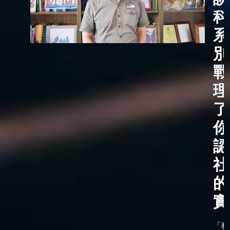
科
系
別
戰
理
了
你
認
社
的
實
「科