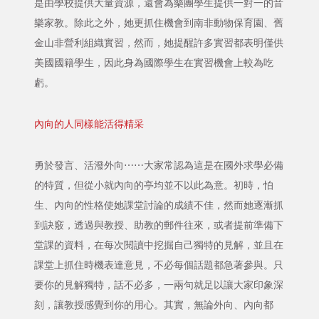
是由學校提供大量資源，還會為樂團學生提供一對一的音
樂家教。除此之外，她更抓住機會到南非動物保育園、舊
金山非營利組織實習，然而，她提醒許多實習都表明僅供
美國國籍學生，因此身為國際學生在實習機會上較為吃
虧。
內向的人同樣能活得精采
勇於發言、活潑外向⋯⋯大家常認為這是在國外求學必備
的特質，但從小就內向的亭均並不以此為意。初時，怕
生、內向的性格使她課堂討論的成績不佳，然而她逐漸抓
到訣竅，透過與教授、助教的郵件往來，或者提前準備下
堂課的資料，在每次閱讀中挖掘自己獨特的見解，並且在
課堂上抓住時機表達意見，不必每個話題都急著參與。只
要你的見解獨特，話不必多，一兩句就足以讓大家印象深
刻，讓教授感覺到你的用心。其實，無論外向、內向都