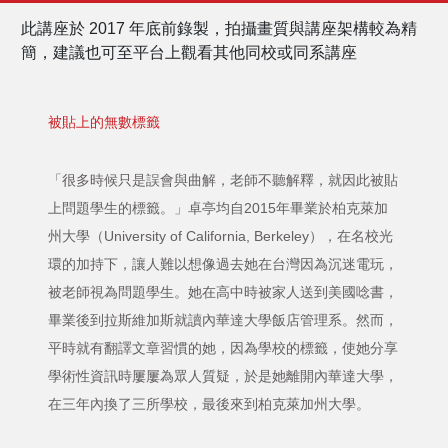
此講座於 2017 年底前錄製，拍攝畫質與講座架構較為精
簡，建議也可至平台上觀看其他同校或同系講座
被貼上的無數標籤
「很多時候只是誤會與曲解，老師不聽解釋，就因此被貼
上問題學生的標籤。」卓亭均自2015年畢業於柏克萊加
州大學（University of California, Berkeley），在名校光
環的加持下，讓人難以想像過去她在台灣因為沉迷電玩，
被老師視為問題學生。她在高中時被家人送到美國唸書，
畢業後到拉斯維加斯就讀內華達大學飯店管理系。然而，
平時就有翻譯文章習慣的她，因為學校的標籤，使她分享
學術性資訊時屢屢為眾人質疑，於是她離開內華達大學，
在三年內換了三所學校，最後來到柏克萊加州大學。