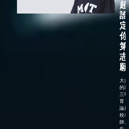
超
誰
定
你
第
志
願
大多
的高
三年
育，
論是
校老
師、
生、