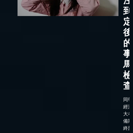
注
到
定
後
的
事
馬
檢
查
同學
經漫
大考
備期
終於