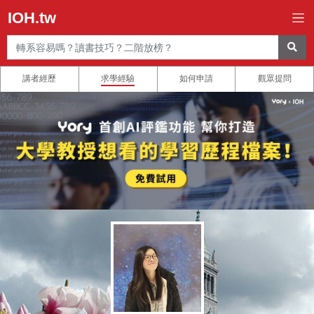
IOH.tw
講者經歷
求學經驗
如何申請
觀眾提問