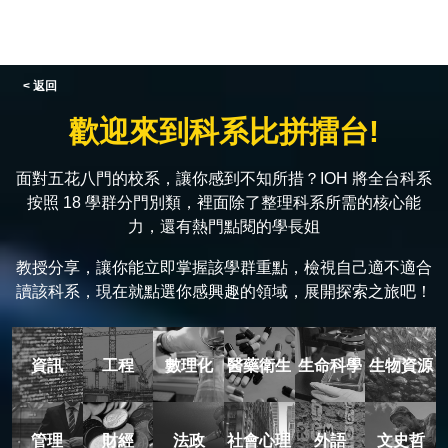
< 返回
歡迎來到科系比拼擂台!
面對五花八門的校系，讓你感到不知所措？IOH 將全台科系
按照 18 學群分門別類，裡面除了整理科系所需的核心能
力，還有熱門點閱的學長姐
教授分享，讓你能立即掌握該學群重點，檢視自己適不適合
讀該科系，現在就點選你感興趣的領域，展開探索之旅吧！
資訊
工程
數理化
醫藥衛生
生命科學
生物資源
管理
財經
法政
社會心理
外語
文史哲