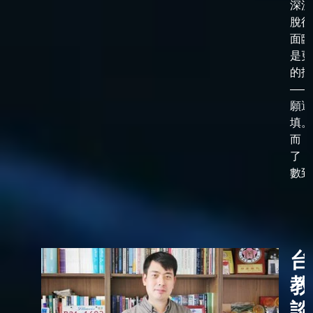
深淵
脫後
面臨
是更
的抉
——
願選
填。
而，
了「
數到了
台
教
談