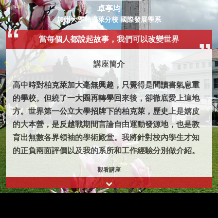
卓亭均
加州大學柏克萊分校 國際發展學系
當每個人都說起故事，我們可以改變世界
講座簡介
高中時對柏克萊加大毫無興趣，只覺得是間讀書氣息重
的學校。但繞了一大圈再轉學回來後，卻徹底愛上這地
方。世界第一公立大學招牌下的柏克萊，歷史上是嬉皮
的大本營，是反越戰期間言論自由運動發源地，也是教
育出無數各界領袖的學術殿堂。我將針對校內學生才知
的正負兩面評價以及我的系所和工作經驗分別做介紹。
觀看講座