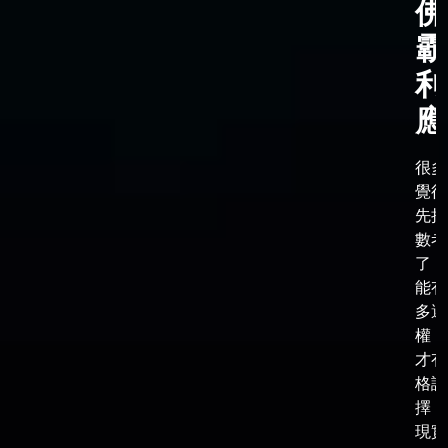
佛
霸
利
應
很多
覺得
先把
數考
了，
能有
多選
權，
才有
格談
擇，
現實