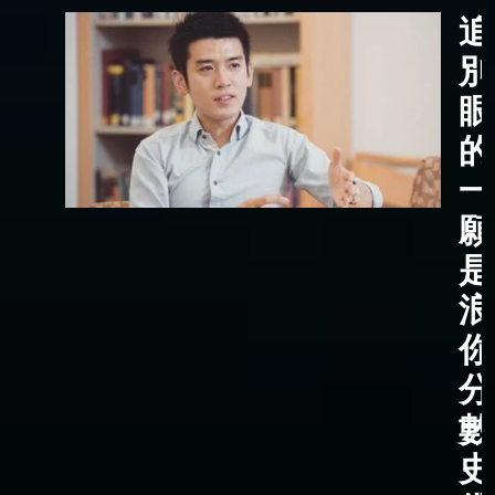
追
別
眼
的
一
願
是
浪
你
分
數
史