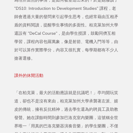
為理所當然的事情，是如何被塑造出來的？於是她修讀了
"DS10: Introduction to Development Studies" 課程，老
師會透過大量的發問來引起學生思考，也經常藉由互相矛
盾的資料閱讀，提醒學生事情的多面性。柏克萊加州大學
還設有 "DeCal Course"，是由學生授課，鼓勵同儕互相
學習，課程內容包羅萬象，像是射箭、電機入門等等，由
於可以算作實際學分，內容又很扎實，每學期都有不少人
搶著選修。
課外的休閒活動
「在柏克萊，最大的活動應該就是抗議吧！」亭均開玩笑
道，卻也不是沒有來由，柏克萊加州大學承襲著左派、嬉
皮的傳統，擁有反抗精神，過去學生還為約聘員工及助教
發聲。她在課餘時間則參加巴洛克室內樂團，這號稱全世
界唯一「用真的巴洛克樂器演奏音樂」的學生樂團，不僅