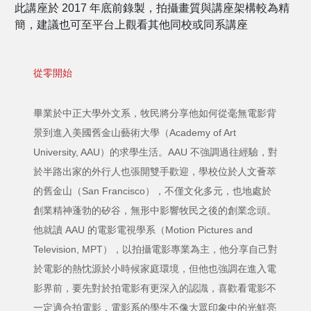
此講座於 2017 年底前錄製，拍攝畫質與講座架構較為精
簡，建議也可至平台上觀看其他同校或同系講座
從零開始
畢業於中正大學外文系，牧民將分享他如何從毫無電影背
景到進入美國舊金山藝術大學（Academy of Art
University, AAU）的求學生活。AAU 不強調過往經驗，對
於半路出家的外行人也張開雙手歡迎，學校位於人文薈萃
的舊金山（San Francisco），不僅文化多元，也地處於
創業精神蓬勃的矽谷，無形中影響牧民之後的創業念頭。
他就讀 AAU 的電影電視學系（Motion Pictures and
Television, MPT），以拍攝電影專業為主，他分享自己對
於電影的熱忱源於小時候家庭環境，但他也強調在進入電
影界前，要先對於拍電影有更深入的認識，喜歡看電影不
一定適合拍電影，電影系的學生不像大眾印象中的光鮮亮