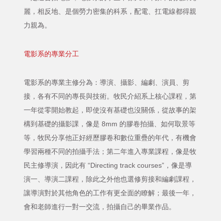
麗，相反地、是個勞力密集的科系，配電、扛電線都得親
力親為。
電影系的專業分工
電影系的專業主修分為：導演、攝影、編劇、演員、剪
接，各有不同的專長與技術。牧民介紹系上核心課程，第
一年從零開始教起，即使沒有基礎也沒關係，從故事的架
構到基礎的攝影課，像是 8mm 的膠卷拍攝、如何取景等
等，牧民分享他正好經歷膠卷和數位重疊的年代，有機會
學習兩種不同的拍攝手法；第二年進入專業課程，像是牧
民主修導演，因此有 “Directing track courses”，像是導
演一、導演二課程，除此之外他也選修剪接和編劇課程，
讓導演對於其他角色的工作有更全面的瞭解；最後一年，
會和老師進行一對一交流，拍攝自己的畢業作品。