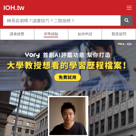
IOH.tw
講者經歷
求學經驗
如何申請
觀眾提問