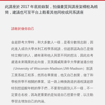
此講座於 2017 年底前錄製，拍攝畫質與講座架構較為精
簡，建議也可至平台上觀看其他同校或同系講座
請敢於做你自己
金超群考大學時，和大多數人一樣，是看分數填志願，因
此進入成功大學水利工程學系就讀，但超群認為自己是個
特立獨行的人，總有著和他人與眾不同的想法，因此在考
慮過未來職業的走向後，至美國威斯康辛大學麥迪遜分校
（University of Wisconsin-Madison,UW-Madison）攻讀
工業系統工程系，然而在畢業後，他又自己創業，做了和
學校所學不相關的事業。這一路上轉換跑道的過程讓超群
特別想提醒年輕的學子們，不要害怕跟別人不一樣，不一
定要念名校，因為更重要的是知道自己想要什麼，以主動
學習去增加自己的內涵。