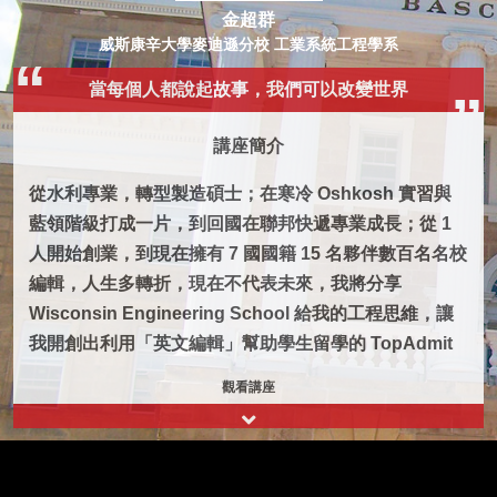
金超群
威斯康辛大學麥迪遜分校 工業系統工程學系
當每個人都說起故事，我們可以改變世界
講座簡介
從水利專業，轉型製造碩士；在寒冷 Oshkosh 實習與
藍領階級打成一片，到回國在聯邦快遞專業成長；從 1
人開始創業，到現在擁有 7 國國籍 15 名夥伴數百名名校
編輯，人生多轉折，現在不代表未來，我將分享
Wisconsin Engineering School 給我的工程思維，讓
我開創出利用「英文編輯」幫助學生留學的 TopAdmit
觀看講座