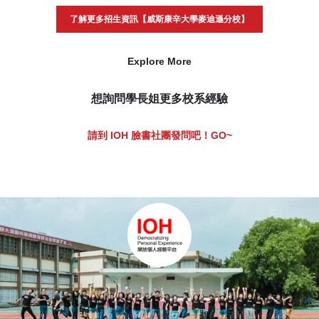
了解更多招生資訊【威斯康辛大學麥迪遜分校】
Explore More
想詢問學長姐更多校系經驗
請到 IOH 臉書社團發問吧！GO~