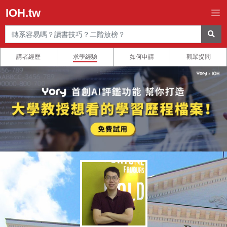
IOH.tw
講者經歷
求學經驗
如何申請
觀眾提問