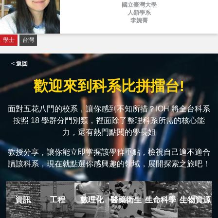
國立臺灣大學
人類學系
李婉菁
學士
台灣
< 返回
歡迎來到科系比拼擂台!
面對五花八門的校系，讓你感到不知所措？IOH 將全台科系
按照 18 學群分門別類，裡面除了整理科系所需的核心能
力，還有熱門點閱的學長姐
教授分享，讓你能立即掌握該學群重點，檢視自己適不適合
讀該科系，現在就點選你感興趣的領域，展開探索之旅吧！
資訊
工程
數理化
醫藥衛生
生命科學
生物資源