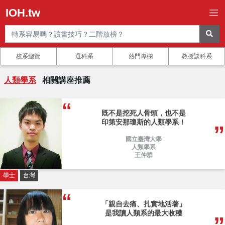
IOH.tw
校系總覽
選科系
熱門專欄
教授談科系
人類學系
相關講座推薦
既不是挖死人骨頭，也不是
印第安那瓊斯的人類學系！
國立臺灣大學
人類學系
王仲群
學士
台灣
「親自去痛、扎實地活著」
是我讀人類系的最大收穫