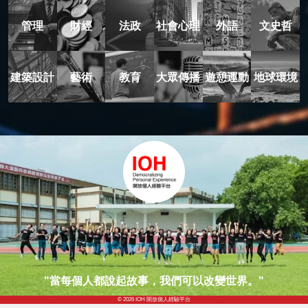
管理
財經
法政
社會心理
外語
文史哲
建築設計
藝術
教育
大眾傳播
遊憩運動
地球環境
"當每個人都說起故事，我們可以改變世界。"
© 2026 IOH 開放個人經驗平台