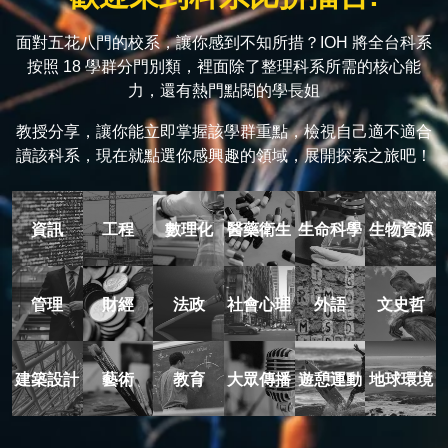
面對五花八門的校系，讓你感到不知所措？IOH 將全台科系
按照 18 學群分門別類，裡面除了整理科系所需的核心能
力，還有熱門點閱的學長姐
教授分享，讓你能立即掌握該學群重點，檢視自己適不適合
讀該科系，現在就點選你感興趣的領域，展開探索之旅吧！
資訊
工程
數理化
醫藥衛生
生命科學
生物資源
管理
財經
法政
社會心理
外語
文史哲
建築設計
藝術
教育
大眾傳播
遊憩運動
地球環境