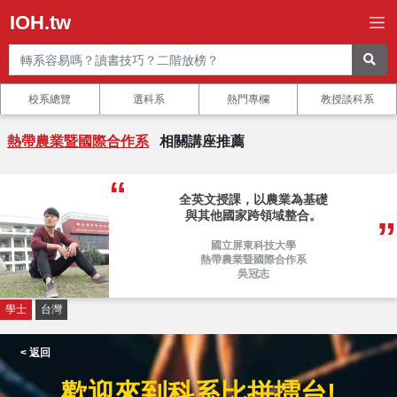
IOH.tw
校系總覽
選科系
熱門專欄
教授談科系
熱帶農業暨國際合作系
相關講座推薦
全英文授課，以農業為基礎
與其他國家跨領域整合。
國立屏東科技大學
熱帶農業暨國際合作系
吳冠志
學士
台灣
< 返回
歡迎來到科系比拼擂台!