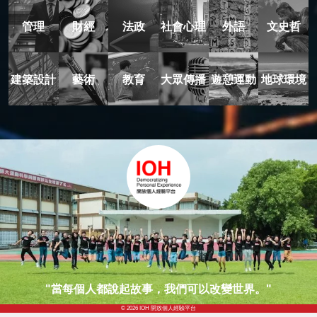
管理
財經
法政
社會心理
外語
文史哲
建築設計
藝術
教育
大眾傳播
遊憩運動
地球環境
"當每個人都說起故事，我們可以改變世界。"
© 2026 IOH 開放個人經驗平台