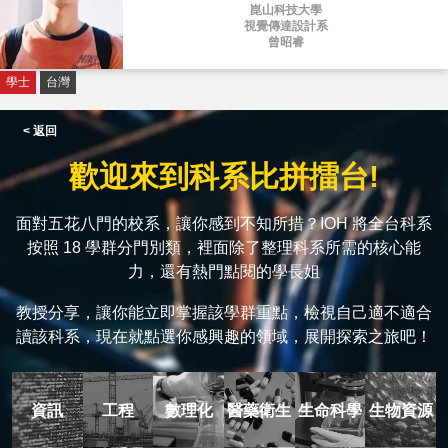
崑山科技大學
視覺傳達設計系
曾昭睿
學士
台灣
< 返回
歡迎來到科系比拼擂台!
面對五花八門的校系，讓你感到不知所措？IOH 將全台科系
按照 18 學群分門別類，裡面除了整理科系所需的核心能
力，還有熱門點閱的學長姐
教授分享，讓你能立即掌握該學群重點，檢視自己適不適合
讀該科系，現在就點選你感興趣的領域，展開探索之旅吧！
資訊
工程
數理化
醫藥衛生
生命科學
生物資源