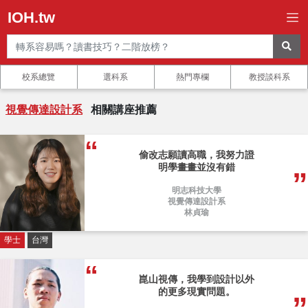
IOH.tw
校系總覽
選科系
熱門專欄
教授談科系
視覺傳達設計系
相關講座推薦
偷改志願讀高職，我努力證
明學畫畫並沒有錯
明志科技大學
視覺傳達設計系
林貞瑜
學士
台灣
崑山視傳，我學到設計以外
的更多現實問題。