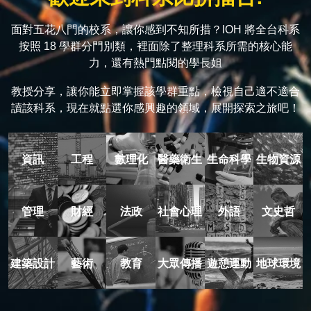
面對五花八門的校系，讓你感到不知所措？IOH 將全台科系
按照 18 學群分門別類，裡面除了整理科系所需的核心能
力，還有熱門點閱的學長姐
教授分享，讓你能立即掌握該學群重點，檢視自己適不適合
讀該科系，現在就點選你感興趣的領域，展開探索之旅吧！
資訊
工程
數理化
醫藥衛生
生命科學
生物資源
管理
財經
法政
社會心理
外語
文史哲
建築設計
藝術
教育
大眾傳播
遊憩運動
地球環境