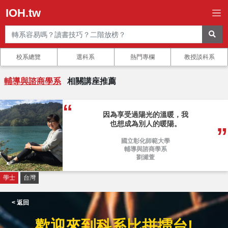
IOH.tw
校系總覽
選科系
熱門專欄
教授談科系
輔導與諮商學系
相關講座推薦
因為享受過陽光的溫暖，我
也想成為別人的暖陽。
國立彰化師範大學
輔導與諮商學系
劉濰萱
學士
台灣
< 返回
歡迎來到科系比拼擂台!