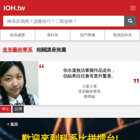
IOH.tw
校系總覽
選科系
熱門專欄
教授談科系
造形藝術學系
相關講座推薦
你永遠無法掌握作品走向，
但結果往往會有意外驚喜。
大葉大學
造形藝術學系
陳宥綸
學士
台灣
< 返回
歡迎來到科系比拼擂台!