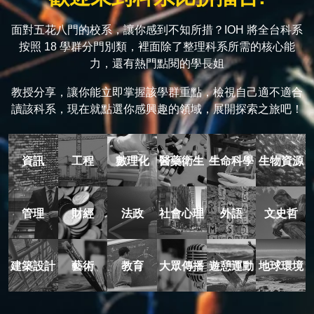
面對五花八門的校系，讓你感到不知所措？IOH 將全台科系
按照 18 學群分門別類，裡面除了整理科系所需的核心能
力，還有熱門點閱的學長姐
教授分享，讓你能立即掌握該學群重點，檢視自己適不適合
讀該科系，現在就點選你感興趣的領域，展開探索之旅吧！
資訊
工程
數理化
醫藥衛生
生命科學
生物資源
管理
財經
法政
社會心理
外語
文史哲
建築設計
藝術
教育
大眾傳播
遊憩運動
地球環境