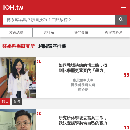
IOH.tw
校系總覽
選科系
熱門專欄
教授談科系
醫學科學研究所
相關講座推薦
如同戰場演練的博士路，找
到比學歷更重要的「學力」
臺北醫學大學
醫學科學研究所
柯沁夢
博士
台灣
研究所休學後去當兵工作，
我決定復學裝備自己的戰力