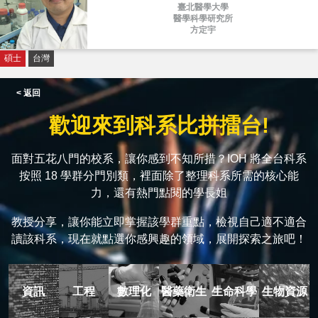
臺北醫學大學
醫學科學研究所
方定宇
碩士
台灣
< 返回
歡迎來到科系比拼擂台!
面對五花八門的校系，讓你感到不知所措？IOH 將全台科系
按照 18 學群分門別類，裡面除了整理科系所需的核心能
力，還有熱門點閱的學長姐
教授分享，讓你能立即掌握該學群重點，檢視自己適不適合
讀該科系，現在就點選你感興趣的領域，展開探索之旅吧！
資訊
工程
數理化
醫藥衛生
生命科學
生物資源