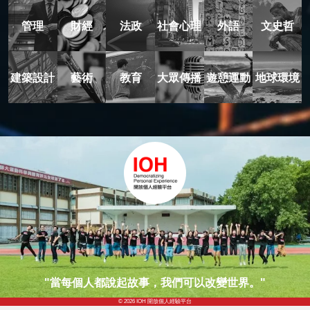
管理
財經
法政
社會心理
外語
文史哲
建築設計
藝術
教育
大眾傳播
遊憩運動
地球環境
"當每個人都說起故事，我們可以改變世界。"
© 2026 IOH 開放個人經驗平台