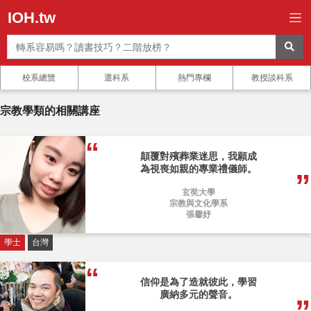
IOH.tw
校系總覽
選科系
熱門專欄
教授談科系
宗教學類的相關講座
顛覆對殯葬業迷思，我願成
為視喪如親的專業禮儀師。
玄奘大學
宗教與文化學系
張馨妤
學士
台灣
信仰是為了造就彼此，學習
廣納多元的聲音。