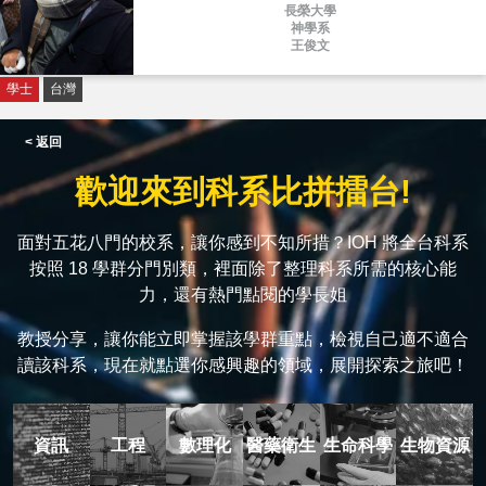
長榮大學
神學系
王俊文
學士
台灣
< 返回
歡迎來到科系比拼擂台!
面對五花八門的校系，讓你感到不知所措？IOH 將全台科系
按照 18 學群分門別類，裡面除了整理科系所需的核心能
力，還有熱門點閱的學長姐
教授分享，讓你能立即掌握該學群重點，檢視自己適不適合
讀該科系，現在就點選你感興趣的領域，展開探索之旅吧！
資訊
工程
數理化
醫藥衛生
生命科學
生物資源