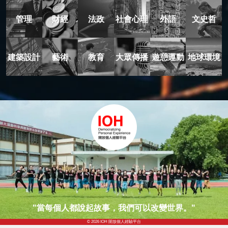
管理
財經
法政
社會心理
外語
文史哲
建築設計
藝術
教育
大眾傳播
遊憩運動
地球環境
"當每個人都說起故事，我們可以改變世界。"
© 2026 IOH 開放個人經驗平台