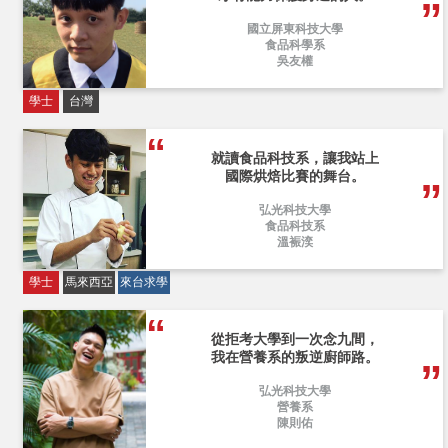
國立屏東科技大學
食品科學系
吳友權
學士
台灣
就讀食品科技系，讓我站上
國際烘焙比賽的舞台。
弘光科技大學
食品科技系
溫裖湙
學士
馬來西亞
來台求學
從拒考大學到一次念九間，
我在營養系的叛逆廚師路。
弘光科技大學
營養系
陳則佑