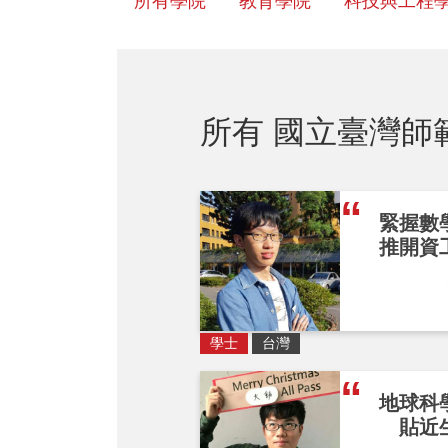
所有學院
教育學院
科技與工程
所有 國立臺灣師
緊握數
推開資
學士
台灣
地球科
貼近