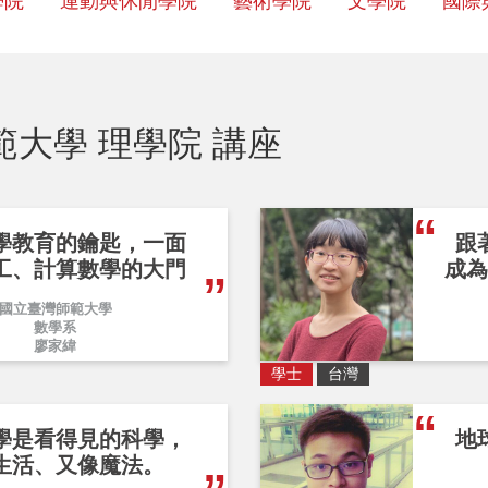
學院
運動與休閒學院
藝術學院
文學院
國際
範大學 理學院 講座
學教育的鑰匙，一面
跟
工、計算數學的大門
成為
國立臺灣師範大學
數學系
廖家緯
學士
台灣
學是看得見的科學，
地
生活、又像魔法。