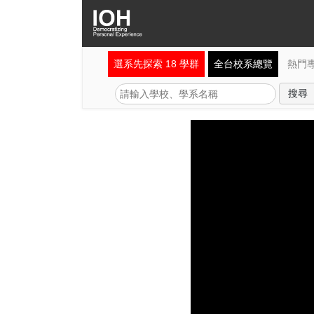
選系先探索 18 學群
全台校系總覽
熱門