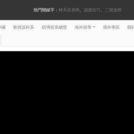
熱門關鍵字：
轉系容易嗎
讀書技巧
二階放榜
專欄
教授談科系
碩博校系總覽
海外留學
僑外專區
關於