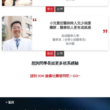
學士
台灣
小兒重症醫師跨入兒少保護
團隊，醫療助人更有成就感
高雄醫學大學
醫學系（含學士後醫學系）
徐仲豪
教授
台灣
想詢問學長姐更多校系經驗
請到 IOH 臉書社團發問吧！GO~
< 返回