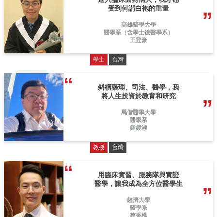
受到何謂白袍的重量
高雄醫學大學
醫學系（含學士後醫學系）
王登豪
學士
台灣
斜槓藥理、司法、醫學，我
將人生投資於教育和研究
馬偕醫學大學
醫學系
鍾鏡湖
教授
台灣
用臨床實習、服務隊與實證
醫學，讓我成為全方位醫學生
慈濟大學
醫學系
蔡秉樵