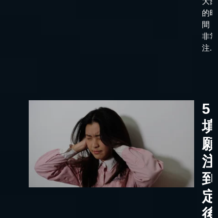
大部
的時
間，
非常
注...
5
填
願
注
到
定
後