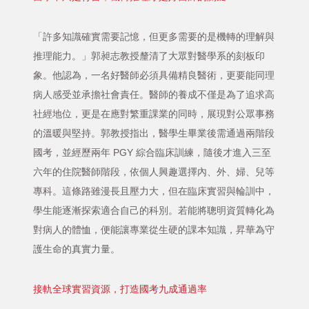
「許多知識確實需要記憶，但更多需要的是機轉的理解與
推理能力。」郭昶志教授釐清了大眾對醫學系的刻板印
象。他認為，一名好醫師必須具備精良醫術，更要能同理
病人感受並承擔社會責任。醫師的養成不僅是為了追求高
社經地位，更是在應對繁重課業的同時，展現對公眾事務
的溫暖與堅持。郭教授指出，醫學生畢業後需通過兩階段
國考，並經歷兩年 PGY 綜合臨床訓練，隨後才進入三至
六年的住院醫師階段，依個人興趣選擇內、外、婦、兒等
專科。這條路雖漫長且壓力大，但在臨床實習與輪訓中，
學生能逐漸探索適合自己的科別。若能將聰明資質轉化為
對病人的體恤，便能讓專業從生硬的課本知識，昇華為守
護生命的真實力量。
接軌全球實習資源，打造國考九成通過率