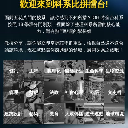
歡迎來到科系比拼擂台!
面對五花八門的校系，讓你感到不知所措？IOH 將全台科系
按照 18 學群分門別類，裡面除了整理科系所需的核心能
力，還有熱門點閱的學長姐
教授分享，讓你能立即掌握該學群重點，檢視自己適不適合
讀該科系，現在就點選你感興趣的領域，展開探索之旅吧！
資訊
工程
數理化
醫藥衛生
生命科學
生物資源
管理
財經
法政
社會心理
外語
文史哲
建築設計
藝術
教育
大眾傳播
遊憩運動
地球環境