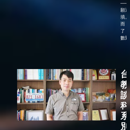
——
願選
填。
而，
了「
數到了
台
教
談
科
系
別