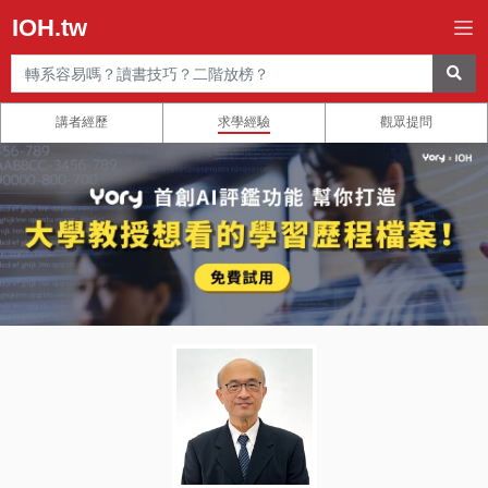
IOH.tw
講者經歷
求學經驗
觀眾提問