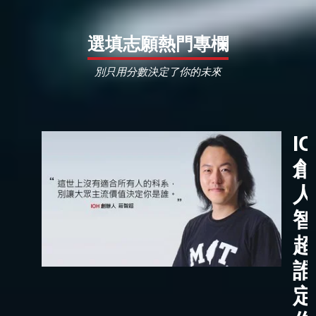
選填志願熱門專欄
別只用分數決定了你的未來
I
創
人
智
超
誰
定