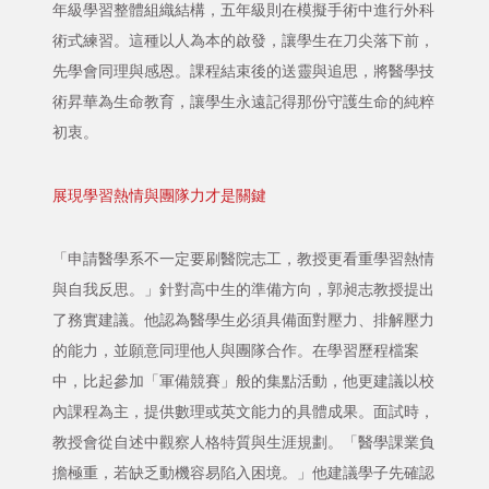
年級學習整體組織結構，五年級則在模擬手術中進行外科
術式練習。這種以人為本的啟發，讓學生在刀尖落下前，
先學會同理與感恩。課程結束後的送靈與追思，將醫學技
術昇華為生命教育，讓學生永遠記得那份守護生命的純粹
初衷。
展現學習熱情與團隊力才是關鍵
「申請醫學系不一定要刷醫院志工，教授更看重學習熱情
與自我反思。」針對高中生的準備方向，郭昶志教授提出
了務實建議。他認為醫學生必須具備面對壓力、排解壓力
的能力，並願意同理他人與團隊合作。在學習歷程檔案
中，比起參加「軍備競賽」般的集點活動，他更建議以校
內課程為主，提供數理或英文能力的具體成果。面試時，
教授會從自述中觀察人格特質與生涯規劃。「醫學課業負
擔極重，若缺乏動機容易陷入困境。」他建議學子先確認