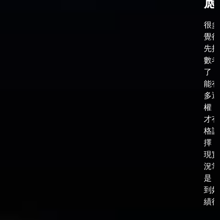
應
很多
覺得
先把
數考
了，
能有
多選
權，
才有
格談
擇，
現實
況常
是，
到好
績後，