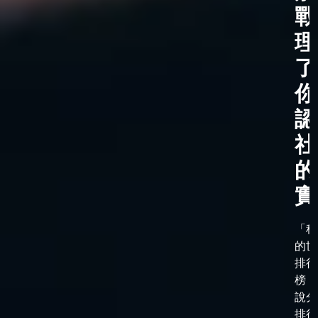
戰
理
了
你
認
社
的
實
「科
的世
排行
榜，
說分
排行