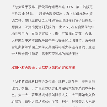
「慈大醫學系第一階段國考通過率達 90%，第二階段更
平均高達 95%。」郭昶志教授指出，系上提供極致的資
源支持。硬體設備從全套神經電生理設備到電子顯微鏡一
應俱全；師資比更達到亮眼的 1 比 2.5，在全台醫學院中
極具競爭力。在臨床實習上，學生可選擇在花蓮、台北、
大林或台中慈濟醫院等醫學中心等級的場域實習。海外機
會則與新加坡國立大學及美國羅格斯大學簽有合約，並結
合人醫會提供印尼、馬來西亞等地的義診服務。
模組化整合教學，從基礎到臨床的實戰演練
「我們將傳統科目整合為模組化課程，讓生理、藥理與病
理同步銜接。」郭昶志教授詳細介紹慈大醫學系的教學特
色。大一大二著重基礎科學與醫學人文；大三開始進入模
組課程，依照人體結構如心血管、神經、呼吸等九大系統