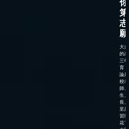
你
第
志
願
大多
的高
三年
育，
論是
校老
師、
生、
長、
至是
習班
花了