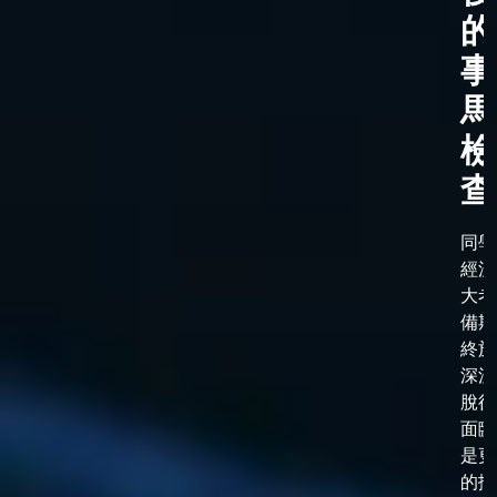
的
事
馬
檢
查
同學
經漫
大考
備期
終於
深淵
脫後
面臨
是更
的抉