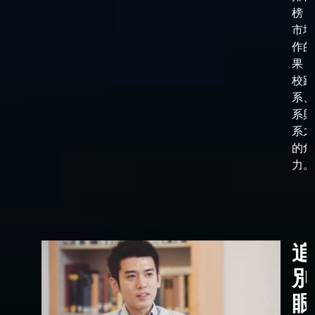
榜，
市場
作的
果，
校跟
系、
系與
系之
的角
力。
追
別
眼