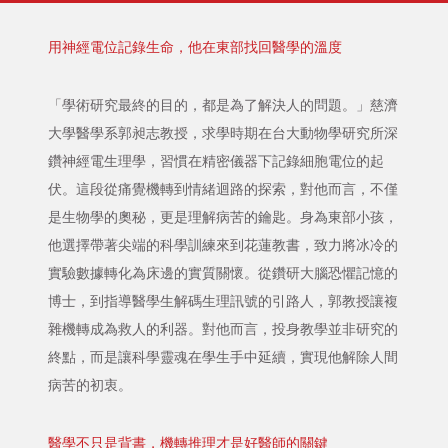
用神經電位記錄生命，他在東部找回醫學的溫度
「學術研究最終的目的，都是為了解決人的問題。」慈濟
大學醫學系郭昶志教授，求學時期在台大動物學研究所深
鑽神經電生理學，習慣在精密儀器下記錄細胞電位的起
伏。這段從痛覺機轉到情緒迴路的探索，對他而言，不僅
是生物學的奧秘，更是理解病苦的鑰匙。身為東部小孩，
他選擇帶著尖端的科學訓練來到花蓮教書，致力將冰冷的
實驗數據轉化為床邊的實質關懷。從鑽研大腦恐懼記憶的
博士，到指導醫學生解碼生理訊號的引路人，郭教授讓複
雜機轉成為救人的利器。對他而言，投身教學並非研究的
終點，而是讓科學靈魂在學生手中延續，實現他解除人間
病苦的初衷。
醫學不只是背書，機轉推理才是好醫師的關鍵