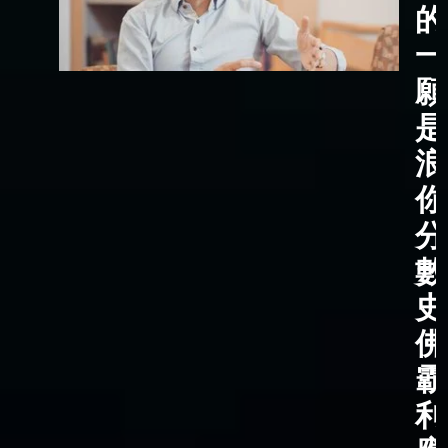
的
一
願
是
浪
你
分
數
史
佛
霸
利