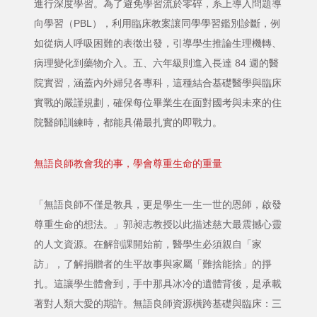
進行深度學習。為了避免學習流於零碎，系上導入問題導
向學習（PBL），利用臨床教案讓同學學習鑑別診斷，例
如從病人呼吸困難的表徵出發，引導學生推論生理機轉、
病理變化到藥物介入。五、六年級則進入長達 84 週的醫
院實習，涵蓋內外婦兒各專科，這種結合基礎醫學與臨床
實戰的嚴謹規劃，確保每位畢業生在面對國考與未來的住
院醫師訓練時，都能具備最扎實的即戰力。
無語良師教會我的事，學會尊重生命的重量
「無語良師不僅是教具，更是學生一生一世的恩師，啟發
尊重生命的想法。」郭昶志教授以此描述慈大最震撼心靈
的人文資源。在解剖課開始前，醫學生必須親自「家
訪」，了解捐贈者的生平故事與家屬「難捨能捨」的掙
扎。這讓學生體會到，手中那具冰冷的遺體背後，是承載
著對人類大愛的期許。無語良師資源橫跨基礎與臨床：三