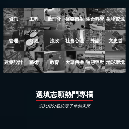
資訊
工程
數理化
醫藥衛生
生命科學
生物資源
管理
財經
法政
社會心理
外語
文史哲
建築設計
藝術
教育
大眾傳播
遊憩運動
地球環境
選填志願熱門專欄
別只用分數決定了你的未來