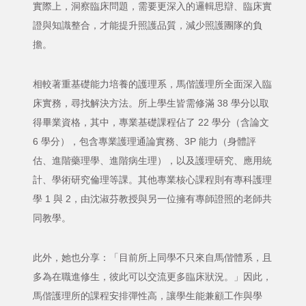
實際上，洞察臨床問題，需要更深入的邏輯思辯、臨床實
證與知識整合，才能提升照護品質，減少照護團隊的負
擔。
相較著重基礎能力培養的護理系，馬偕護理所全面深入臨
床實務，尋找解決方法。所上學生皆需修滿 38 學分以取
得畢業資格，其中，專業基礎課程佔了 22 學分（含論文
6 學分），包含專業護理通論實務、3P 能力（身體評
估、進階藥理學、進階病生理），以及護理研究、應用統
計、學術研究倫理等課。其他專業核心課程則有專科護理
學 1 與 2，由沈淑芬教授與另一位擁有專師證照的老師共
同教學。
此外，她也分享：「目前所上同學不只來自馬偕體系，且
多為在職進修生，彼此可以交流更多臨床狀況。」因此，
馬偕護理所的課程安排彈性高，讓學生能兼顧工作與學