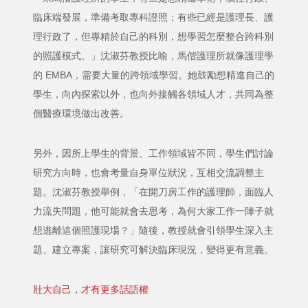
臨床端發展，準備考取專科證照；有些已經是護理長、護
理行政了，但專精於自己的科別，想學習怎麼整合跨科別
的照護模式。」沈淑芬教授比喻，馬偕護理所就像護理學
的 EMBA，需要大量的跨領域學習。她鼓勵想精進自己的
學生，向內探索以外，也向外接觸各領域人才，共同為整
個醫療環境做出改善。
另外，因所上學生的背景、工作領域皆不同，學生們討論
研究方向時，也會考量自身單位狀況，互相交流調整主
題。沈淑芬教授舉例，「在開刀房工作的護理師，面臨人
力流失問題，他可能就會去思考，為何大家工作一陣子就
想逃離這個照護現場？」隨後，教授就會引領學生深入主
題、建立專案，讓研究可解決臨床現況，變得更有意義。
壯大自己，才有更多話語權