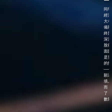
同學
經漫
大考
備期
終於
深淵
脫後
面臨
是更
的抉
——
願選
填。
而，
了「
數到了