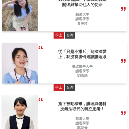
關懷與幫助他人的使命
慈濟大學
護理學系
黃美瑛
學士
台灣
從「只是不排斥」到深深愛
上，我沒有後悔過讀護理系
臺北醫學大學
護理學系
劉雨涵
學士
台灣
撕下被動標籤，護理具備科
技無法取代的獨立思考！
慈濟大學
護理學系
郭育倫