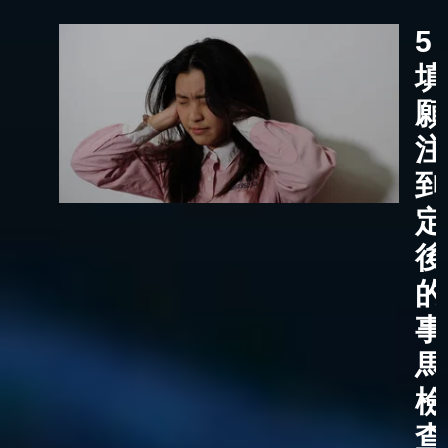
5
填
願
注
到
定
後
的
事
馬
檢
查