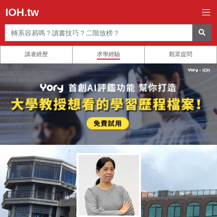
IOH.tw
講者經歷
求學經驗
觀眾提問