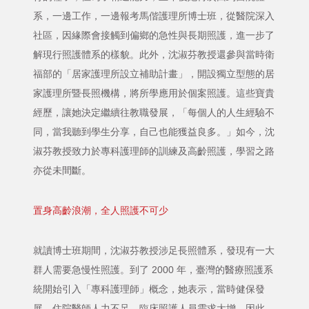
系，一邊工作，一邊報考馬偕護理所博士班，從醫院深入
社區，因緣際會接觸到偏鄉的急性與長期照護，進一步了
解現行照護體系的樣貌。此外，沈淑芬教授還參與當時衛
福部的「居家護理所設立補助計畫」，開設獨立型態的居
家護理所暨長照機構，將所學應用於個案照護。這些寶貴
經歷，讓她決定繼續往教職發展，「每個人的人生經驗不
同，當我聽到學生分享，自己也能獲益良多。」如今，沈
淑芬教授致力於專科護理師的訓練及高齡照護，學習之路
亦從未間斷。
置身高齡浪潮，全人照護不可少
就讀博士班期間，沈淑芬教授涉足長照體系，發現有一大
群人需要急慢性照護。到了 2000 年，臺灣的醫療照護系
統開始引入「專科護理師」概念，她表示，當時健保發
展、住院醫師人力不足，臨床照護人員需求大增。因此，