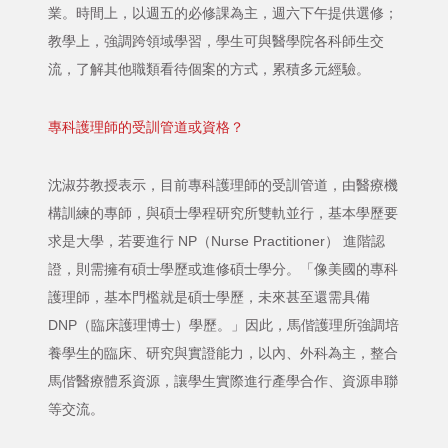
業。時間上，以週五的必修課為主，週六下午提供選修；
教學上，強調跨領域學習，學生可與醫學院各科師生交
流，了解其他職類看待個案的方式，累積多元經驗。
專科護理師的受訓管道或資格？
沈淑芬教授表示，目前專科護理師的受訓管道，由醫療機
構訓練的專師，與碩士學程研究所雙軌並行，基本學歷要
求是大學，若要進行 NP（Nurse Practitioner） 進階認
證，則需擁有碩士學歷或進修碩士學分。「像美國的專科
護理師，基本門檻就是碩士學歷，未來甚至還需具備
DNP（臨床護理博士）學歷。」因此，馬偕護理所強調培
養學生的臨床、研究與實證能力，以內、外科為主，整合
馬偕醫療體系資源，讓學生實際進行產學合作、資源串聯
等交流。