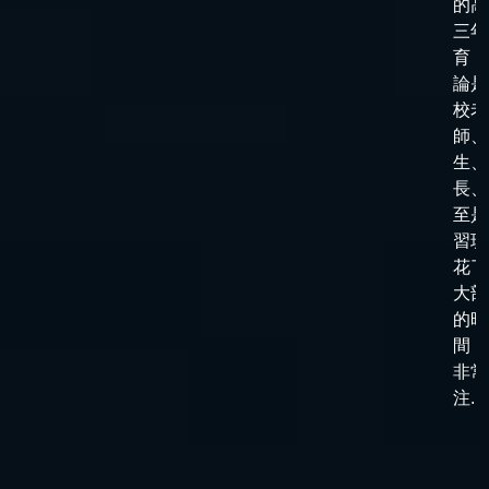
的高
三年
育，
論是
校老
師、
生、
長、
至是
習班
花了
大部
的時
間，
非常
注...