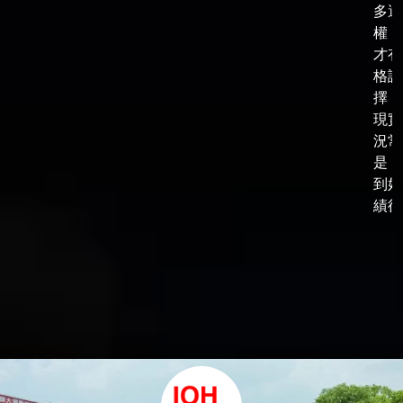
多選
權，
才有
格談
擇，
現實
況常
是，
到好
績後，