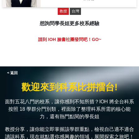
教授
台灣
想詢問學長姐更多校系經驗
請到 IOH 臉書社團發問吧！GO~
< 返回
歡迎來到科系比拼擂台!
面對五花八門的校系，讓你感到不知所措？IOH 將全台科系
按照 18 學群分門別類，裡面除了整理科系所需的核心能
力，還有熱門點閱的學長姐
教授分享，讓你能立即掌握該學群重點，檢視自己適不適合
讀該科系，現在就點選你感興趣的領域，展開探索之旅吧！