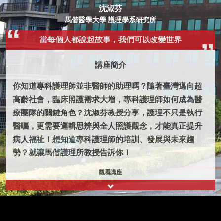
沈淑芬
馬偕醫學大學 護理學系研究所
當每個人都說起故事，我們可以改變世界
講座簡介
你知道專科護理師並非醫師的助理嗎？隨著臺灣邁向超
高齡社會，臨床照護需求大增，專科護理師如何成為醫
療團隊的關鍵角色？沈淑芬教授分享，護理不只是執行
醫囑，更需要邏輯思辨與全人照護觀念，才能真正提升
病人福祉！想知道專科護理師的培訓、發展與未來趨
勢？就讓馬偕護理所教授告訴你！
觀看講座