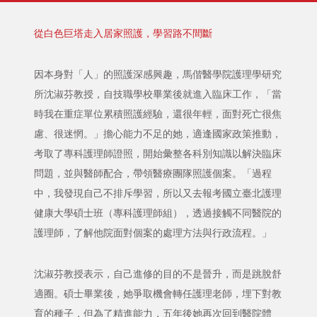
從白色巨塔走入居家照護，學習路不間斷
因本身對「人」的照護深感興趣，馬偕醫學院護理學研究
所沈淑芬教授，自技職學校畢業後就進入臨床工作，「當
時我在重症單位累積照護經驗，還很年輕，面對死亡很焦
慮、很迷惘。」擔心能力不足的她，適逢國家政策推動，
考取了專科護理師證照，開始彙整各科別知識以解決臨床
問題，並與醫師配合，帶領醫療團隊照護個案。「過程
中，我發現自己不排斥學習，所以又去報考國立臺北護理
健康大學碩士班（專科護理師組），透過接觸不同醫院的
護理師，了解他院面對個案的處理方法與行政流程。」
沈淑芬教授表示，自己進修的目的不是晉升，而是跳脫舒
適圈。碩士畢業後，她爭取機會轉任護理老師，埋下對教
育的種子，但為了精進能力，五年後她再次回到醫院體