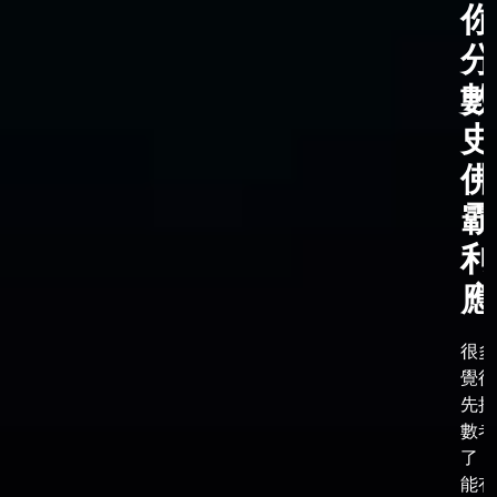
你
分
數
史
佛
霸
利
應
很多
覺得
先把
數考
了，
能有