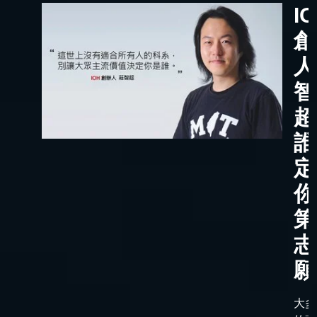
I
創
人
智
超
誰
定
你
第
志
願
大多