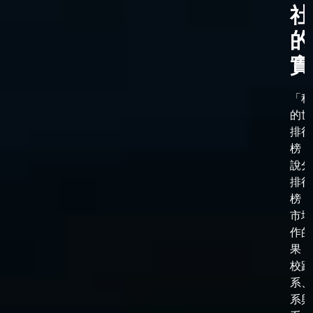
社
的
實
「科
的世
排行
榜，
說分
排行
榜，
市場
作的
果，
校跟
系、
系與