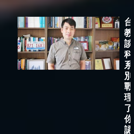
台
教
談
科
系
別
戰
理
了
你
認