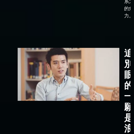
系之
的角
力。
追
別
眼
的
一
願
是
浪