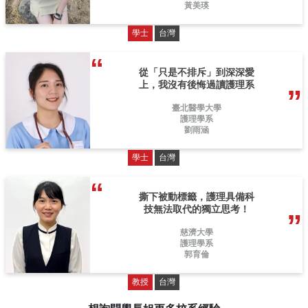
黃美瑛
學士
台灣
從「只是不排斥」到深深愛
上，我沒有後悔過讀護理系
臺北醫學大學
護理學系
劉雨涵
學士
台灣
撕下被動標籤，護理具備科
技無法取代的獨立思考！
慈濟大學
護理學系
郭育倫
教授
台灣