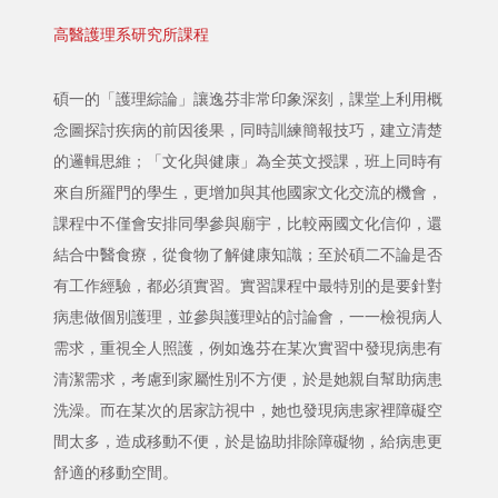
高醫護理系研究所課程
碩一的「護理綜論」讓逸芬非常印象深刻，課堂上利用概
念圖探討疾病的前因後果，同時訓練簡報技巧，建立清楚
的邏輯思維；「文化與健康」為全英文授課，班上同時有
來自所羅門的學生，更增加與其他國家文化交流的機會，
課程中不僅會安排同學參與廟宇，比較兩國文化信仰，還
結合中醫食療，從食物了解健康知識；至於碩二不論是否
有工作經驗，都必須實習。實習課程中最特別的是要針對
病患做個別護理，並參與護理站的討論會，一一檢視病人
需求，重視全人照護，例如逸芬在某次實習中發現病患有
清潔需求，考慮到家屬性別不方便，於是她親自幫助病患
洗澡。而在某次的居家訪視中，她也發現病患家裡障礙空
間太多，造成移動不便，於是協助排除障礙物，給病患更
舒適的移動空間。