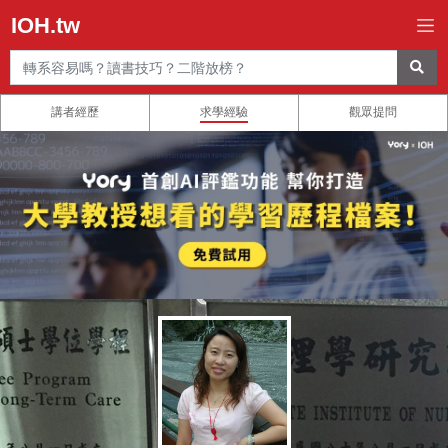
IOH.tw
講者經歷
求學經驗
觀眾提問