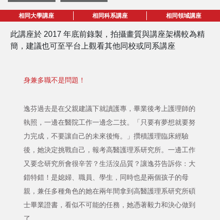
相同大學講座
相同科系講座
相同領域講座
此講座於 2017 年底前錄製，拍攝畫質與講座架構較為精
簡，建議也可至平台上觀看其他同校或同系講座
身兼多職不是問題！
逸芬過去是在父親建議下就讀護專，畢業後考上護理師的
執照，一邊在醫院工作一邊念二技。「只要有夢想就要努
力完成，不要讓自己的未來後悔。」攢積護理臨床經驗
後，她決定挑戰自己，報考高醫護理系研究所。一邊工作
又要念研究所會很辛苦？生活沒品質？讓逸芬告訴你：大
錯特錯！是媳婦、職員、學生，同時也是兩個孩子的母
親，兼任多種角色的她在兩年間拿到高醫護理系研究所碩
士畢業證書，看似不可能的任務，她憑著毅力和決心做到
了。