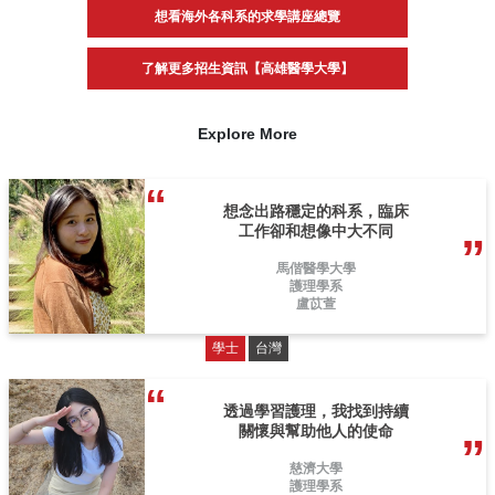
想看海外各科系的求學講座總覽
了解更多招生資訊【高雄醫學大學】
Explore More
想念出路穩定的科系，臨床
工作卻和想像中大不同
馬偕醫學大學
護理學系
盧苡萱
學士
台灣
透過學習護理，我找到持續
關懷與幫助他人的使命
慈濟大學
護理學系