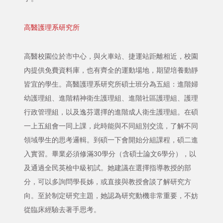
高醫護理系研究所
高醫校園位於市中心，與火車站、捷運站距離相近，校園
內提供免費資料庫，也有齊全的運動場地，期望培養動靜
皆宜的學生。高醫護理系研究所碩士班分為五組：進階婦
幼護理組、進階精神衛生護理組、進階社區護理組、護理
行政管理組，以及逸芬選擇的進階成人衛生護理組。在碩
一上五組會一同上課，此時能與不同組別交流，了解不同
領域學生的思考邏輯。到碩一下會開始分組課程，碩二進
入實習。畢業必須修滿30學分（含碩士論文6學分），以
及通過全民英檢中級初試。她建議在選擇指導教授的部
分，可以多詢問學長姊，或直接與教授會談了解研究方
向。至於制定研究主題，她認為研究動機非常重要，不妨
從臨床經驗去著手思考。