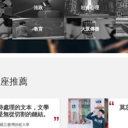
法政
社會心理
教育
大眾傳播
座推薦
待處理的文本，文學
莫
是無從切割的鏈結。
國立臺灣師範大學