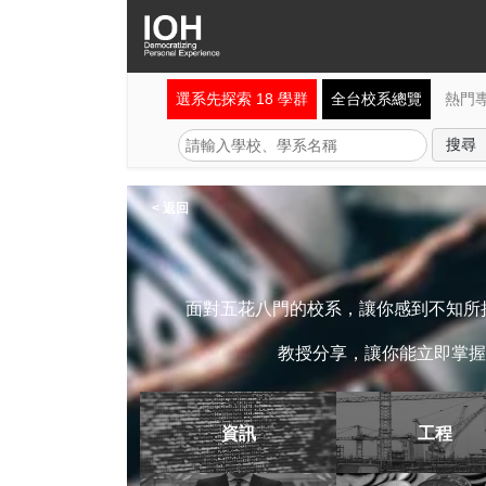
選系先探索 18 學群
全台校系總覽
熱門
< 返回
面對五花八門的校系，讓你感到不知所措
教授分享，讓你能立即掌握
資訊
工程