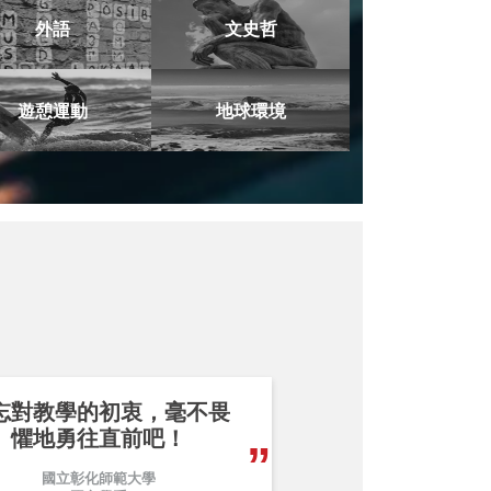
外語
文史哲
遊憩運動
地球環境
忘對教學的初衷，毫不畏
懼地勇往直前吧！
國立彰化師範大學