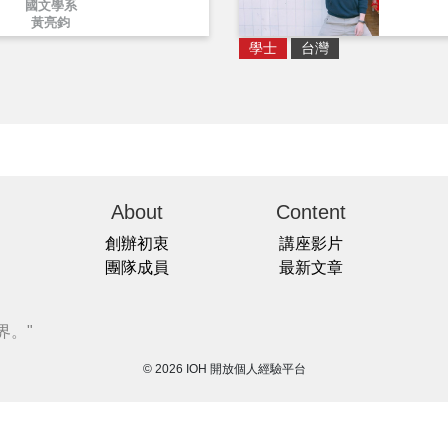
國文學系
黃亮鈞
學士
台灣
About
Content
創辦初衷
講座影片
團隊成員
最新文章
界。"
© 2026 IOH 開放個人經驗平台