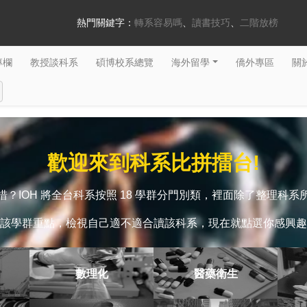
熱門關鍵字：
轉系容易嗎
讀書技巧
二階放榜
專欄
教授談科系
碩博校系總覽
海外留學
僑外專區
關於
歡迎來到科系比拼擂台!
？IOH 將全台科系按照 18 學群分門別類，裡面除了整理科
該學群重點，檢視自己適不適合讀該科系，現在就點選你感興趣
數理化
醫藥衛生