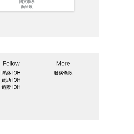
國文學系
顏呈展
Follow
More
聯絡 IOH
服務條款
贊助 IOH
追蹤 IOH