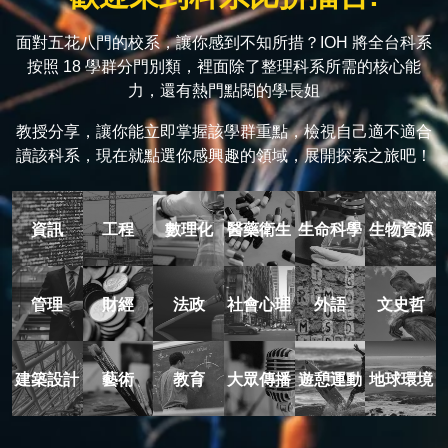
面對五花八門的校系，讓你感到不知所措？IOH 將全台科系
按照 18 學群分門別類，裡面除了整理科系所需的核心能
力，還有熱門點閱的學長姐
教授分享，讓你能立即掌握該學群重點，檢視自己適不適合
讀該科系，現在就點選你感興趣的領域，展開探索之旅吧！
資訊
工程
數理化
醫藥衛生
生命科學
生物資源
管理
財經
法政
社會心理
外語
文史哲
建築設計
藝術
教育
大眾傳播
遊憩運動
地球環境