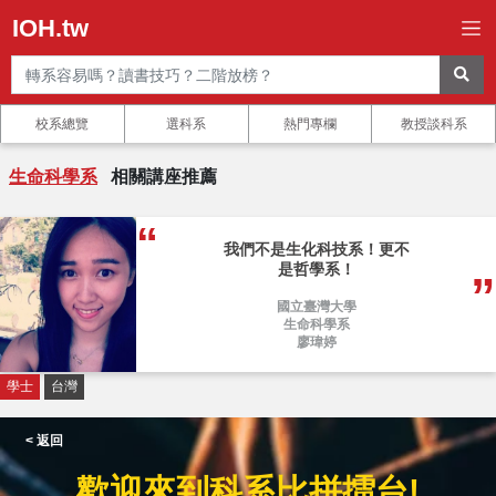
IOH.tw
校系總覽
選科系
熱門專欄
教授談科系
生命科學系
相關講座推薦
我們不是生化科技系！更不
是哲學系！
國立臺灣大學
生命科學系
廖瑋婷
學士
台灣
< 返回
歡迎來到科系比拼擂台!