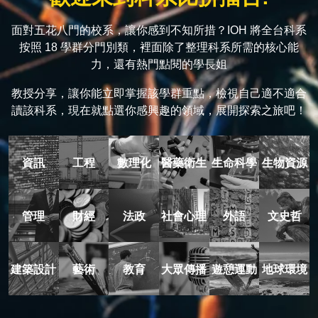
面對五花八門的校系，讓你感到不知所措？IOH 將全台科系
按照 18 學群分門別類，裡面除了整理科系所需的核心能
力，還有熱門點閱的學長姐
教授分享，讓你能立即掌握該學群重點，檢視自己適不適合
讀該科系，現在就點選你感興趣的領域，展開探索之旅吧！
資訊
工程
數理化
醫藥衛生
生命科學
生物資源
管理
財經
法政
社會心理
外語
文史哲
建築設計
藝術
教育
大眾傳播
遊憩運動
地球環境