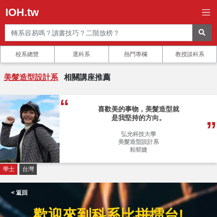
IOH.tw
校系總覽
選科系
熱門專欄
教授談科系
美髮造型設計系
相關講座推薦
喜歡美的事物，美髮造型就
是我堅持的方向。
弘光科技大學
美髮造型設計系
粘郁婕
學士
台灣
< 返回
歡迎來到科系比拼擂台!