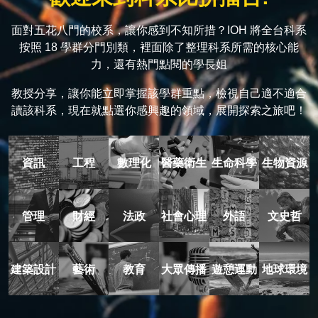
面對五花八門的校系，讓你感到不知所措？IOH 將全台科系
按照 18 學群分門別類，裡面除了整理科系所需的核心能
力，還有熱門點閱的學長姐
教授分享，讓你能立即掌握該學群重點，檢視自己適不適合
讀該科系，現在就點選你感興趣的領域，展開探索之旅吧！
資訊
工程
數理化
醫藥衛生
生命科學
生物資源
管理
財經
法政
社會心理
外語
文史哲
建築設計
藝術
教育
大眾傳播
遊憩運動
地球環境