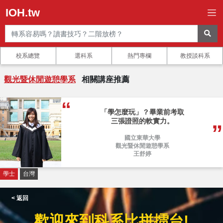
IOH.tw
校系總覽
選科系
熱門專欄
教授談科系
觀光暨休閒遊憩學系
相關講座推薦
「學怎麼玩」？畢業前考取
三張證照的軟實力。
國立東華大學
觀光暨休閒遊憩學系
王舒婷
學士
台灣
< 返回
歡迎來到科系比拼擂台!