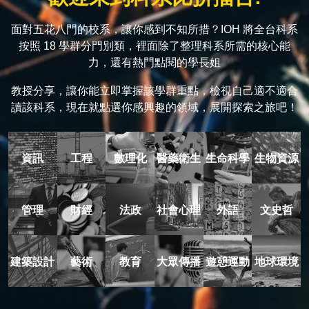
面對五花八門的校系，讓你感到不知所措？IOH 將全台科系
按照 18 學群分門別類，裡面除了整理科系所需的核心能
力，還有熱門點閱的學長姐
教授分享，讓你能立即掌握該學群重點，檢視自己適不適合
讀該科系，現在就點選你感興趣的領域，展開探索之旅吧！
資訊
工程
數理化
醫藥衛生
生命科學
生物資源
管理
財經
法政
社會心理
外語
文史哲
建築設計
藝術
教育
大眾傳播
遊憩運動
地球環境