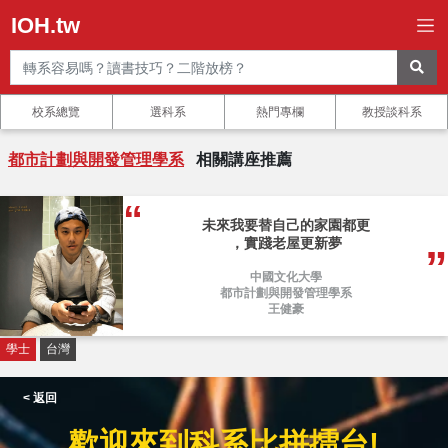
IOH.tw
校系總覽
選科系
熱門專欄
教授談科系
都市計劃與開發管理學系
相關講座推薦
未來我要替自己的家園都更
，實踐老屋更新夢
中國文化大學
都市計劃與開發管理學系
王健豪
學士
台灣
< 返回
歡迎來到科系比拼擂台!