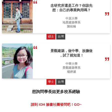
念研究所還是工作？你該先
想：自己的專業夠用嗎？
中原大學
地景建築學系
陳柏翰
碩士
台灣
景觀建築，做中學、放膽做
，試了就知道！
中華大學
景觀建築學系
楊婷崴
學士
台灣
想詢問學長姐更多校系經驗
請到 IOH 臉書社團發問吧！GO~