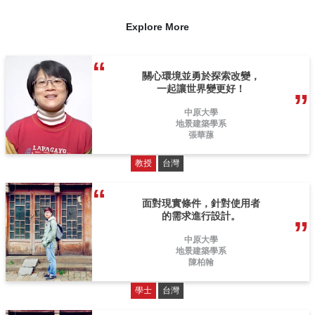
Explore More
關心環境並勇於探索改變，
一起讓世界變更好！
中原大學
地景建築學系
張華蓀
教授
台灣
面對現實條件，針對使用者
的需求進行設計。
中原大學
地景建築學系
陳柏翰
學士
台灣