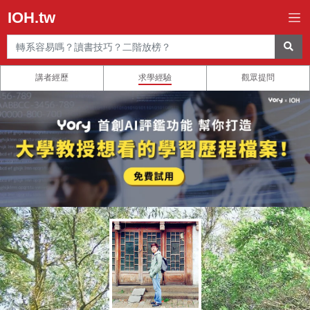
IOH.tw
講者經歷
求學經驗
觀眾提問