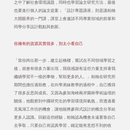
之中了解社會環境議題，同時也學習論文研究方法，最後
也要進行個人的論文提案；「設計專題講座」則是讓柏翰
大開眼界的一門課，課堂上會邀請不同專業領域的前輩和
同學分享設計觀點與創新。
你擁有的資源其實很多，別太小看自己
「當你跨出那一步，建立起橋樑，嘗試在不同領域學習之
後，就會有很多力量出現，我很感謝有這些力量支持著我
繼續學習不一樣的事物，幫助更多的人。」柏翰在研究所
期間也擔任過助教，在向學弟妹教學的過程中，自己獲得
了很多反思與成長。又因為參加海峽兩岸園林學術論壇的
關係，他觀察到中國研究生的學習環境與氣氛，而透過看
見風湖工作坊的機會，讓他能將參與式設計的概念分享給
更多人認識。回顧這些經驗，柏翰認為機會永遠要靠自己
去爭取，只要自己肯認真學習，鐵定能有意想不到的收