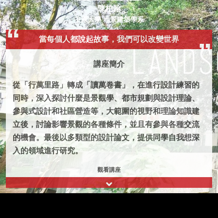
陳柏翰
中原大學 地景建築學系
當每個人都說起故事，我們可以改變世界
講座簡介
從「行萬里路」轉成「讀萬卷書」，在進行設計練習的
同時，深入探討什麼是景觀學、都市規劃與設計理論、
參與式設計和社區營造等，大範圍的視野和理論知識建
立後，討論影響景觀的各種條件，並且有參與各種交流
的機會。最後以多類型的設計論文，提供同學自我想深
入的領域進行研究。
觀看講座