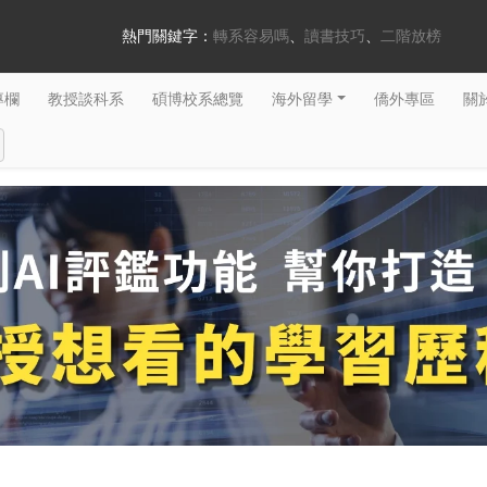
熱門關鍵字：
轉系容易嗎
讀書技巧
二階放榜
專欄
教授談科系
碩博校系總覽
海外留學
僑外專區
關於