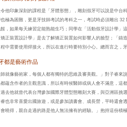
最令他印象深刻的課程是「牙體形態」，雕刻假牙可以說是中台
也極為困難，更是牙技師考試的考科之一，考試時必須雕出 32
氣餒，如果每天練習定能熟能生巧；同學在「活動假牙設計學」
「矯正裝置設計學」是去了解矯正裝置如何影響人的臉型；「鑄
過程中需要使用焊接火，所以在進行時要特別小心。總而言之，
牙都是藝術作品
技師就像藝術家，每個人都有獨特的思維及審美觀。」對子睿來
品都蘊含作者的主觀意識，所以有時候醫師或病人會不滿意，這
過去他就曾代表台灣參加國際牙體型態雕刻大賽，與亞洲區挑選出
子睿也非常喜愛出國旅遊，或是參加讀書會、成長營，平時還會
不會曉得，親自走過的路是他人無法擁有的經驗。」抱持這份積