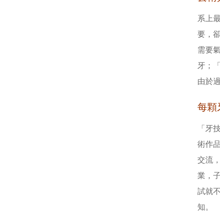
系上
要，卻
需要
牙；
由於
每顆
「牙
術作
交流，
業，
試就
知。