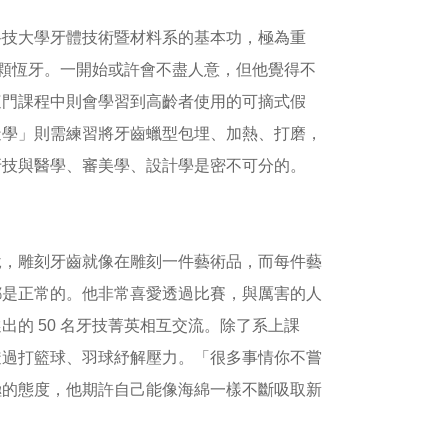
科技大學牙體技術暨材料系的基本功，極為重
 顆恆牙。一開始或許會不盡人意，但他覺得不
這門課程中則會學習到高齡者使用的可摘式假
造學」則需練習將牙齒蠟型包埋、加熱、打磨，
牙技與醫學、審美學、設計學是密不可分的。
說，雕刻牙齒就像在雕刻一件藝術品，而每件藝
都是正常的。他非常喜愛透過比賽，與厲害的人
的 50 名牙技菁英相互交流。除了系上課
透過打籃球、羽球紓解壓力。「很多事情你不嘗
極的態度，他期許自己能像海綿一樣不斷吸取新