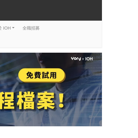
 IOH
全職招募