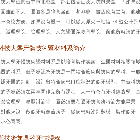
科技大學位於台中市北屯區，鄰近觀音山及大坑風景區，「如果
校園雖然不大，週遭卻是綠意盎然，咖啡廳、書店應有盡有。他
車會較方便。如果沒有機車，可以從太原火車站搭 74 號公車
院、護理學院、管理學院、人文暨通識教育學院，而他所就讀的
科技大學牙體技術暨材料系簡介
科技大學牙體技術暨材料系是以培育製作義齒、生醫材料相關領
儀器的科系，但子睿認為牙技是一門結合藝術與技術的學科。一
依照牙醫的判斷，設計出符合病患口腔狀況的假牙模型。中台科
技的子睿必須在兩年間修完所有課程，大一時會有牙科鑄造學、
經營管理學、專題討論等，還必須要考過牙技實務特論方能畢業
。對他來說，做假牙就像蓋房子，從病患就診到翻模、製作假牙
須小心翼翼。
與技術兼具的牙技課程