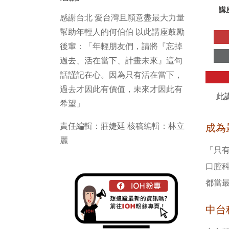
講
感謝台北 愛台灣且願意盡最大力量
幫助年輕人的何伯伯 以此講座鼓勵
後輩：「年輕朋友們，請將『忘掉
過去、活在當下、計畫未來』這句
話謹記在心。因為只有活在當下，
過去才因此有價值，未來才因此有
此
希望」
責任編輯：莊婕廷 核稿編輯：林立
成為
麗
「只
口腔
都當
中台