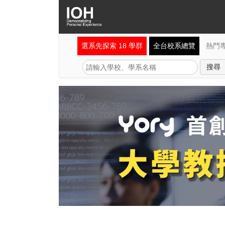
選系先探索 18 學群
全台校系總覽
熱門