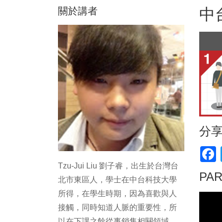
關於講者
中
分
F
Tzu-Jui Liu 劉子睿，出生於台灣台
PA
北市東區人，學士在中台科技大學
所得，在學生時期，因為喜歡與人
接觸，同時知道人脈的重要性，所
以在下課之餘從事銷售相關領域，