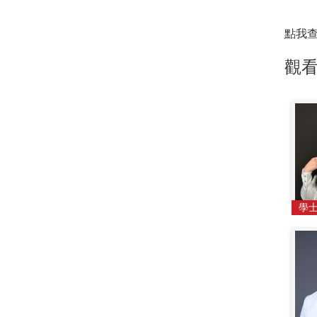
點我
觀
學