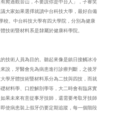
沒有爬過觀音山，不要說你是中台人」，子睿笑
建議大家如果選擇就讀中台科技大學，最好自備
到學校。中台科技大學有四大學院，分別為健康
牙體技術暨材料系是隸屬於健康科學院。
域的技術人員為目的。聽起來像是鎮日接觸冰冷
般來說，牙醫會先為病患進行診療判斷，之後牙
技大學牙體技術暨材料系分為二技與四技，而就
基礎材料學、口腔解剖學等，大二時會有臨床實
，如果未來有意從事牙技師，還需要考取牙技師
，即使病患裝上假牙仍要定期追蹤，每一個階段