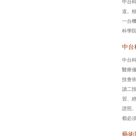
中台
道。
一台機
科學
中台
中台
醫療
技會
讀二
習、
證照
都必
藝術