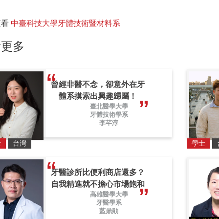
查看
中臺科技大學牙體技術暨材料系
看更多
曾經非醫不念，卻意外在牙
體系摸索出興趣歸屬！
臺北醫學大學
牙體技術學系
李芊淳
士
台灣
學士
牙醫診所比便利商店還多？
自我精進就不擔心市場飽和
高雄醫學大學
牙醫學系
藍鼎勛