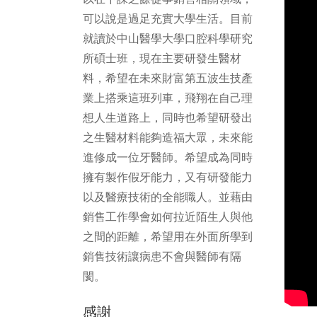
可以說是過足充實大學生活。目前
就讀於中山醫學大學口腔科學研究
所碩士班，現在主要研發生醫材
料，希望在未來財富第五波生技產
業上搭乘這班列車，飛翔在自己理
想人生道路上，同時也希望研發出
之生醫材料能夠造福大眾，未來能
進修成一位牙醫師。希望成為同時
擁有製作假牙能力，又有研發能力
以及醫療技術的全能職人。並藉由
銷售工作學會如何拉近陌生人與他
之間的距離，希望用在外面所學到
銷售技術讓病患不會與醫師有隔
閡。
感謝