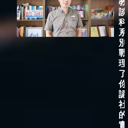
教
談
科
系
別
戰
理
了
你
認
社
的
實