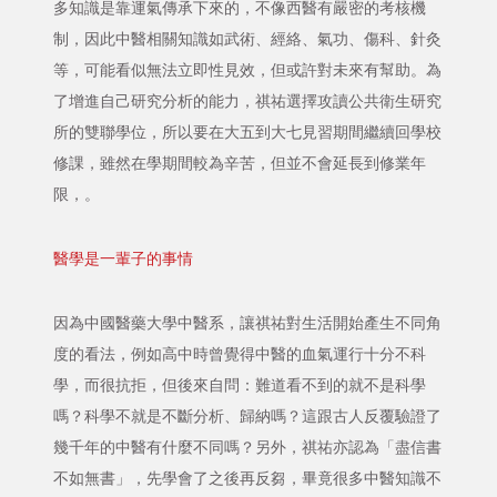
多知識是靠運氣傳承下來的，不像西醫有嚴密的考核機
制，因此中醫相關知識如武術、經絡、氣功、傷科、針灸
等，可能看似無法立即性見效，但或許對未來有幫助。為
了增進自己研究分析的能力，祺祐選擇攻讀公共衛生研究
所的雙聯學位，所以要在大五到大七見習期間繼續回學校
修課，雖然在學期間較為辛苦，但並不會延長到修業年
限，。
醫學是一輩子的事情
因為中國醫藥大學中醫系，讓祺祐對生活開始產生不同角
度的看法，例如高中時曾覺得中醫的血氣運行十分不科
學，而很抗拒，但後來自問：難道看不到的就不是科學
嗎？科學不就是不斷分析、歸納嗎？這跟古人反覆驗證了
幾千年的中醫有什麼不同嗎？另外，祺祐亦認為「盡信書
不如無書」，先學會了之後再反芻，畢竟很多中醫知識不