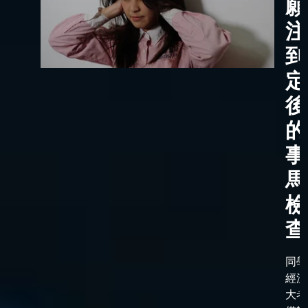
願
注
到
定
後
的
事
馬
檢
查
同學
經漫
大考