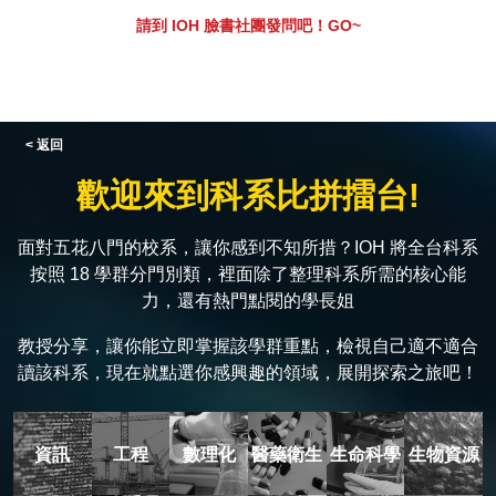
請到 IOH 臉書社團發問吧！GO~
< 返回
歡迎來到科系比拼擂台!
面對五花八門的校系，讓你感到不知所措？IOH 將全台科系
按照 18 學群分門別類，裡面除了整理科系所需的核心能
力，還有熱門點閱的學長姐
教授分享，讓你能立即掌握該學群重點，檢視自己適不適合
讀該科系，現在就點選你感興趣的領域，展開探索之旅吧！
資訊
工程
數理化
醫藥衛生
生命科學
生物資源