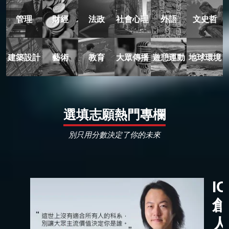
管理
財經
法政
社會心理
外語
文史哲
建築設計
藝術
教育
大眾傳播
遊憩運動
地球環境
選填志願熱門專欄
別只用分數決定了你的未來
I
創
人