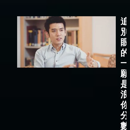
追
別
眼
的
一
願
是
浪
你
分
數