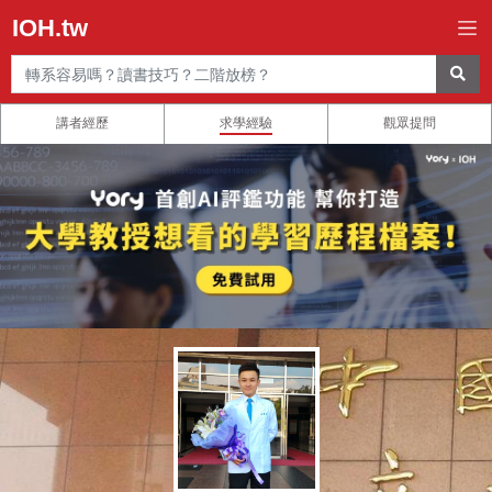
IOH.tw
講者經歷
求學經驗
觀眾提問