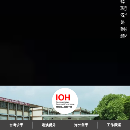
擇，
現實
況常
是，
到好
績後，
台灣求學
港澳僑外
海外留學
工作職涯