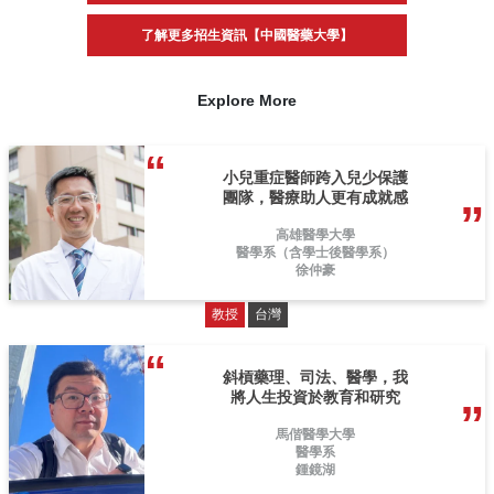
了解更多招生資訊【中國醫藥大學】
Explore More
小兒重症醫師跨入兒少保護
團隊，醫療助人更有成就感
高雄醫學大學
醫學系（含學士後醫學系）
徐仲豪
教授
台灣
斜槓藥理、司法、醫學，我
將人生投資於教育和研究
馬偕醫學大學
醫學系
鍾鏡湖