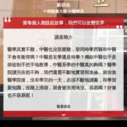
蘇祺祐
中國醫藥大學 中醫學系
當每個人都說起故事，我們可以改變世界
講座簡介
醫學其實不難，中醫也沒那麼難，那同時學西醫和中醫
不會有衝突嗎？中醫是玄學還是科學？傳統中醫似乎是
師徒制手把手地教導，中醫系學的中醫真的夠嗎？醫學
院讀完依然不夠，我們還需不斷地實習和進修。當你進
醫學院後，沒有學完的一天，必須不斷地讀書，和學習
新知識，沒踏上浪頭，就會被浪潮淹沒。容易嗎？好像
也不容易呢！
觀看講座