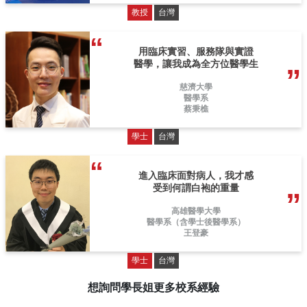
教授
台灣
用臨床實習、服務隊與實證
醫學，讓我成為全方位醫學生
慈濟大學
醫學系
蔡秉樵
學士
台灣
進入臨床面對病人，我才感
受到何謂白袍的重量
高雄醫學大學
醫學系（含學士後醫學系）
王登豪
學士
台灣
想詢問學長姐更多校系經驗