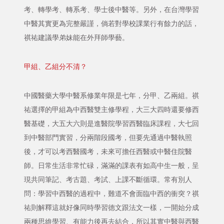
考、轉學考、轉系考、學士後中醫等。另外，在台灣學習
中醫其實更為完整嚴謹，倘若對學校課業行有餘力的話，
祺祐建議學弟妹能在外拜師學藝。
甲組、乙組分不清？
中國醫藥大學中醫系修業年限是七年，分甲、乙兩組。祺
祐選擇的甲組為中西醫雙主修學程，大三大四時還要修西
醫基礎，大五大六則是進醫院學習西醫臨床課程，大七回
到中醫部門實習，分兩階段國考，但要先通過中醫執照
後，才可以考西醫國考，未來可擔任西醫或中醫住院醫
師。日常生活非常忙碌，滿滿的課表有如高中生一般，呈
現共同筆記、考古題、考試、上課不斷循環。常有別人
問：學習中西醫的過程中，難道不會面臨中西的衝突？祺
祐則解釋這就好像同時學習德文跟法文一樣，一開始分成
兩種思維學習、有能力後再去結合，所以其實中醫與西醫