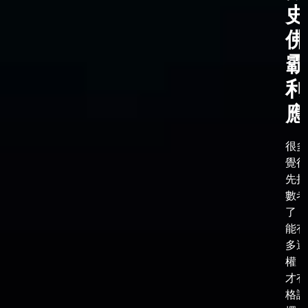
史
佛
霸
利
應
很多
覺得
先把
數考
了，
能有
多選
權，
才有
格談