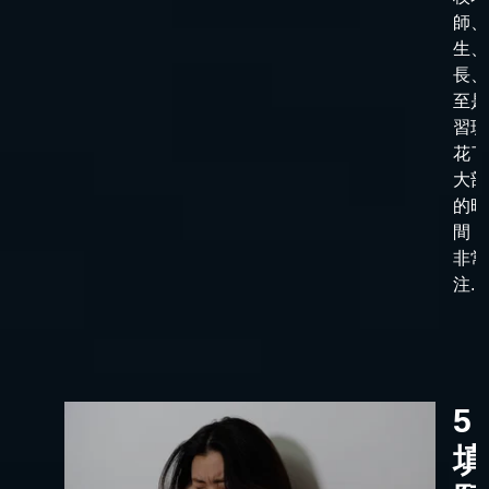
師、
生、
長、
至是
習班
花了
大部
的時
間，
非常
注...
5
填