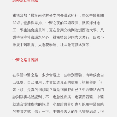
課外活動與體驗
祺祐參加了屬於南少林分支的長洪武術社，學習中醫相關
武術，也參與系排、中醫之夜的武術表演、微客海外志
工、學生議會議員等，更在暑期交換到澳洲西澳大學。又
秉持關注社會議題的心，祺祐曾參與同志大遊行、回國小
推廣中醫教育、太陽花學運、社區微電影比賽等。
中醫之路甘苦談
在學習中醫之路，多少會遇上一些特別經驗，有時候會自
己抓藥、自己服用，才會知道真正的效用，祺祐舉例「引
氣上頭」是真的到頭嗎？還是到鼻腔而已？中西醫結合門
診則讓祺祐體認到，不一定急性疾病一定要用西醫、中醫
就適合慢性疾病的調理，小腿腓骨骨折也可以用中醫傳統
的整骨方式「喬」一下。中醫是古人的生活智慧結晶，很