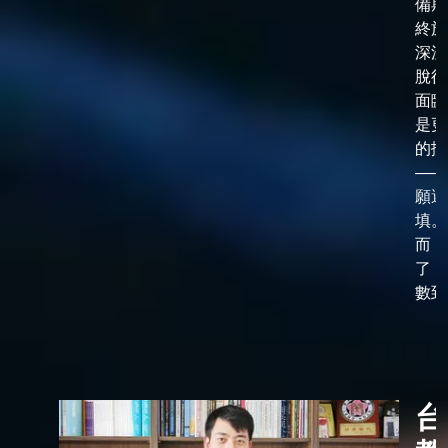
備期
終於
深淵
脫後
面臨
是更
的抉
——
願選
填。
而，
了「
數到了
台