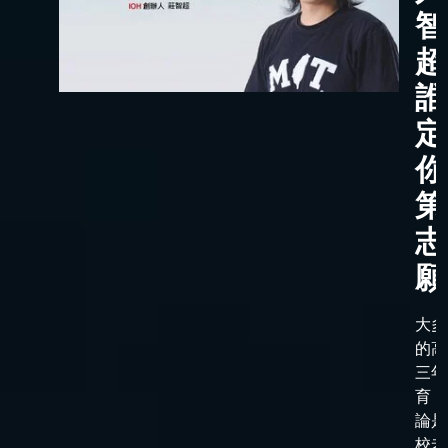
智
超
誰
定
你
第
志
願
大多
的高
三年
育，
論是
校老