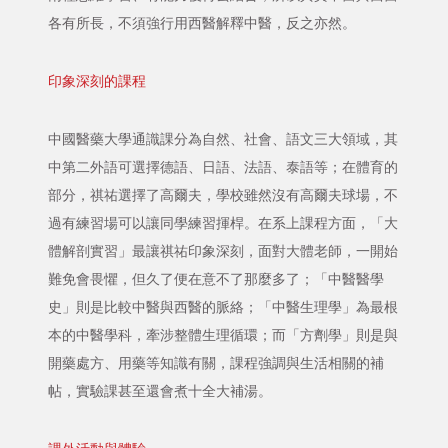
各有所長，不須強行用西醫解釋中醫，反之亦然。
印象深刻的課程
中國醫藥大學通識課分為自然、社會、語文三大領域，其
中第二外語可選擇德語、日語、法語、泰語等；在體育的
部分，祺祐選擇了高爾夫，學校雖然沒有高爾夫球場，不
過有練習場可以讓同學練習揮桿。在系上課程方面，「大
體解剖實習」最讓祺祐印象深刻，面對大體老師，一開始
難免會畏懼，但久了便在意不了那麼多了；「中醫醫學
史」則是比較中醫與西醫的脈絡；「中醫生理學」為最根
本的中醫學科，牽涉整體生理循環；而「方劑學」則是與
開藥處方、用藥等知識有關，課程強調與生活相關的補
帖，實驗課甚至還會煮十全大補湯。