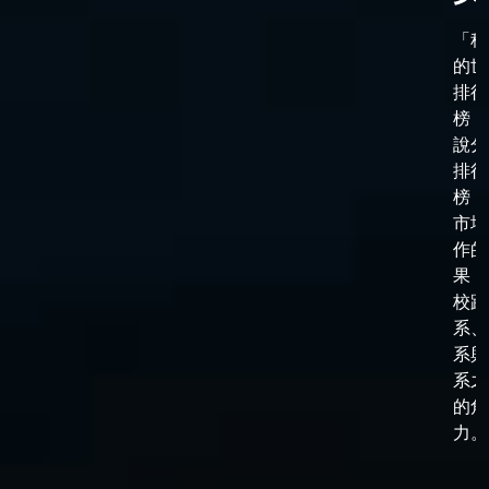
「科
的世
排行
榜，
說分
排行
榜，
市場
作的
果，
校跟
系、
系與
系之
的角
力。