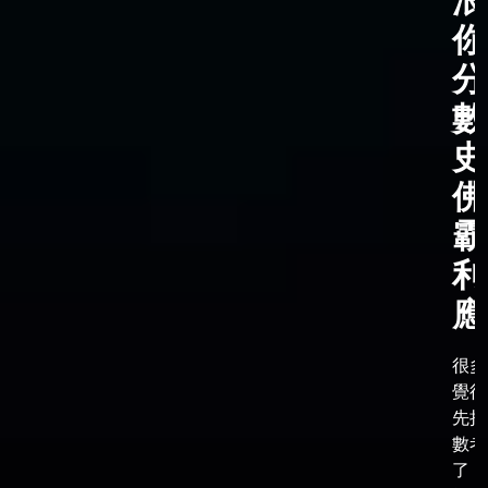
浪
你
分
數
史
佛
霸
利
應
很多
覺得
先把
數考
了，