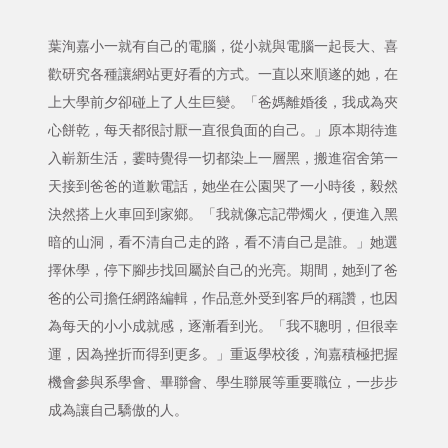
葉洵嘉小一就有自己的電腦，從小就與電腦一起長大、喜
歡研究各種讓網站更好看的方式。一直以來順遂的她，在
上大學前夕卻碰上了人生巨變。「爸媽離婚後，我成為夾
心餅乾，每天都很討厭一直很負面的自己。」原本期待進
入嶄新生活，霎時覺得一切都染上一層黑，搬進宿舍第一
天接到爸爸的道歉電話，她坐在公園哭了一小時後，毅然
決然搭上火車回到家鄉。「我就像忘記帶燭火，便進入黑
暗的山洞，看不清自己走的路，看不清自己是誰。」她選
擇休學，停下腳步找回屬於自己的光亮。期間，她到了爸
爸的公司擔任網路編輯，作品意外受到客戶的稱讚，也因
為每天的小小成就感，逐漸看到光。「我不聰明，但很幸
運，因為挫折而得到更多。」重返學校後，洵嘉積極把握
機會參與系學會、畢聯會、學生聯展等重要職位，一步步
成為讓自己驕傲的人。