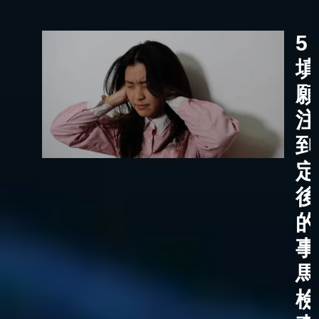
5
填
願
注
到
定
後
的
事
馬
檢