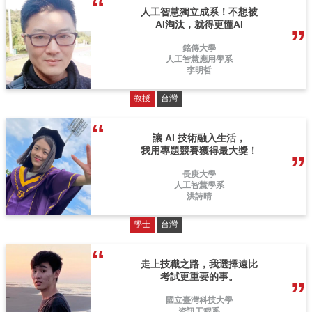
人工智慧獨立成系！不想被
AI淘汰，就得更懂AI
銘傳大學
人工智慧應用學系
李明哲
教授
台灣
讓 AI 技術融入生活，
我用專題競賽獲得最大獎！
長庚大學
人工智慧學系
洪詩晴
學士
台灣
走上技職之路，我選擇遠比
考試更重要的事。
國立臺灣科技大學
資訊工程系