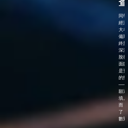
查
同學
經漫
大考
備期
終於
深淵
脫後
面臨
是更
的抉
——
願選
填。
而，
了「
數到了