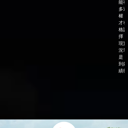
能有
多選
權，
才有
格談
擇，
現實
況常
是，
到好
績後，