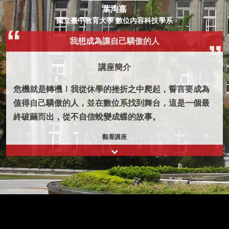
葉洵嘉
國立臺中教育大學 數位內容科技學系
我想成為讓自己驕傲的人
講座簡介
危機就是轉機！我從休學的挫折之中爬起，誓言要成為
值得自己驕傲的人，並在數位系找到舞台，這是一個最
終破繭而出，從不自信蛻變成蝶的故事。
觀看講座