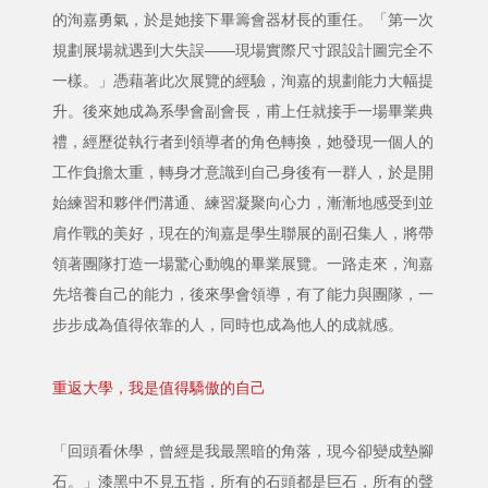
的洵嘉勇氣，於是她接下畢籌會器材長的重任。「第一次
規劃展場就遇到大失誤——現場實際尺寸跟設計圖完全不
一樣。」憑藉著此次展覽的經驗，洵嘉的規劃能力大幅提
升。後來她成為系學會副會長，甫上任就接手一場畢業典
禮，經歷從執行者到領導者的角色轉換，她發現一個人的
工作負擔太重，轉身才意識到自己身後有一群人，於是開
始練習和夥伴們溝通、練習凝聚向心力，漸漸地感受到並
肩作戰的美好，現在的洵嘉是學生聯展的副召集人，將帶
領著團隊打造一場驚心動魄的畢業展覽。一路走來，洵嘉
先培養自己的能力，後來學會領導，有了能力與團隊，一
步步成為值得依靠的人，同時也成為他人的成就感。
重返大學，我是值得驕傲的自己
「回頭看休學，曾經是我最黑暗的角落，現今卻變成墊腳
石。」漆黑中不見五指，所有的石頭都是巨石，所有的聲