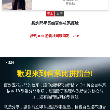
黃仕勳
學士
台灣
想詢問學長姐更多校系經驗
請到 IOH 臉書社團發問吧！GO~
< 返回
歡迎來到科系比拼擂台!
面對五花八門的校系，讓你感到不知所措？IOH 將全台科系
按照 18 學群分門別類，裡面除了整理科系所需的核心能
力，還有熱門點閱的學長姐
教授分享，讓你能立即掌握該學群重點，檢視自己適不適合