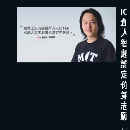
I
創
人
智
超
誰
定
你
第
志
願
大多