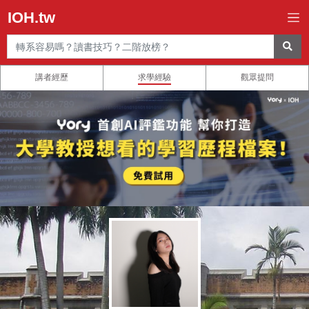
IOH.tw
講者經歷
求學經驗
觀眾提問