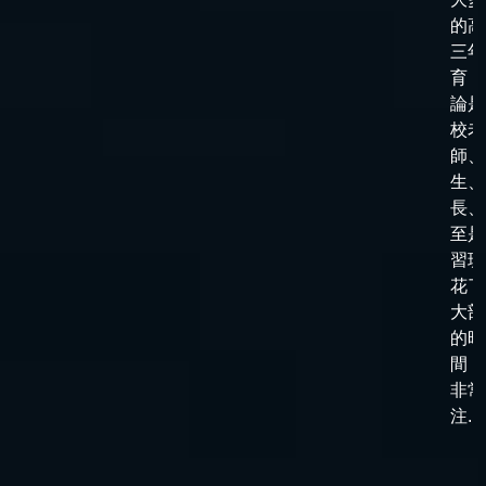
的高
三年
育，
論是
校老
師、
生、
長、
至是
習班
花了
大部
的時
間，
非常
注...