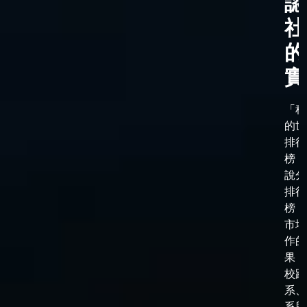
認
社
的
實
「科
的世
排行
榜，
說分
排行
榜，
市場
作的
果，
校跟
系、
系與