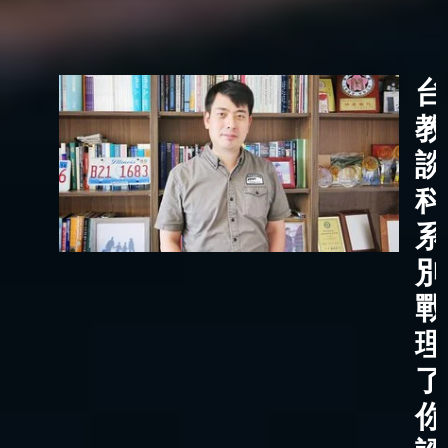
台
教
談
科
系
別
戰
理
了
你