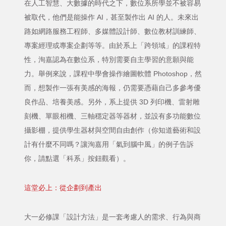
在人工智慧、大數據的時代之下，數位系所學並不被容易
被取代，他們是能操作 AI，甚至製作出 AI 的人。未來出
路如網路服務工程師、多媒體設計師、數位教材訓練師、
專案經理或專案企劃等等。由於系上「跨領域」的課程特
性，洵嘉認為在數位系，特別需要自主學習的意願與能
力。舉例來說，課程中學會操作繪圖軟體 Photoshop，然
而，想製作一張有美感的海報，仍需要憑藉自己多參考優
良作品、培養美感。另外，系上提供 3D 列印機、雷射雕
刻機、單眼相機、三軸穩定器等器材，並設有多功能數位
攝影棚，提供學生器材與空間自由創作（你知道藝術和設
計有什麼不同嗎？讓洵嘉用「氣到腦中風」的例子告訴
你，請點選「科系」按鈕觀看）。
這堂必上：從企劃到產出
大一必修課「設計方法」是一套考慮人的需求、行為與商