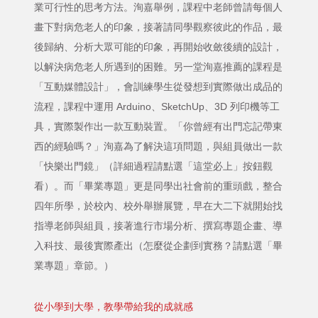
業可行性的思考方法。洵嘉舉例，課程中老師曾請每個人
畫下對病危老人的印象，接著請同學觀察彼此的作品，最
後歸納、分析大眾可能的印象，再開始收斂後續的設計，
以解決病危老人所遇到的困難。另一堂洵嘉推薦的課程是
「互動媒體設計」，會訓練學生從發想到實際做出成品的
流程，課程中運用 Arduino、SketchUp、3D 列印機等工
具，實際製作出一款互動裝置。「你曾經有出門忘記帶東
西的經驗嗎？」洵嘉為了解決這項問題，與組員做出一款
「快樂出門鏡」（詳細過程請點選「這堂必上」按鈕觀
看）。而「畢業專題」更是同學出社會前的重頭戲，整合
四年所學，於校內、校外舉辦展覽，早在大二下就開始找
指導老師與組員，接著進行市場分析、撰寫專題企畫、導
入科技、最後實際產出（怎麼從企劃到實務？請點選「畢
業專題」章節。）
從小學到大學，教學帶給我的成就感