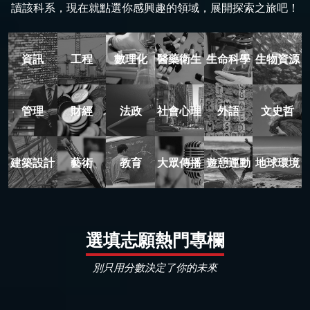
讀該科系，現在就點選你感興趣的領域，展開探索之旅吧！
資訊
工程
數理化
醫藥衛生
生命科學
生物資源
管理
財經
法政
社會心理
外語
文史哲
建築設計
藝術
教育
大眾傳播
遊憩運動
地球環境
選填志願熱門專欄
別只用分數決定了你的未來