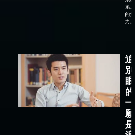
系之
的角
力。
追
別
眼
的
一
願
是