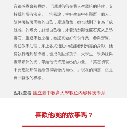
音都感覺會被吞噬。「謝謝爸爸在我人生黑暗的時候，支
持我的所有決定。」洵嘉說，幸好生命中有那麼一個人，
陪伴著披著黑暗的自己，度過煎熬，她也找到了名為「成
就感」的燭火，點燃自己後，才看清楚那塊巨石原來是墊
腳石。重返學校之後，她認真做好每份作業、參與營隊、
擔任教學助理，系上各式活動中總能看到洵嘉的身影。她
從執行者到領導者，也成為點燃孩子、大學生、學弟妹與
團隊夥伴的光，帶給他們肯定自己的力量。「莫忘初衷，
不要忘記那個曾經值得驕傲的自己。」現在的洵嘉，正是
自己驕傲的模樣。
點我查看
國立臺中教育大學數位內容科技學系
喜歡他/她的故事嗎 ?