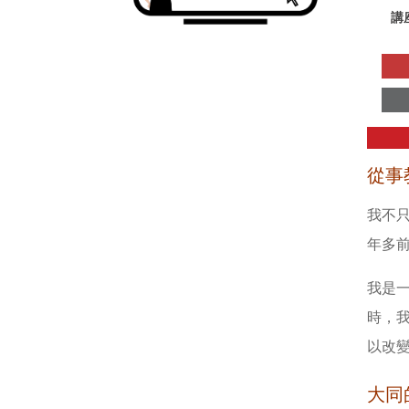
講
從事
我不
年多
我是
時，
以改
大同