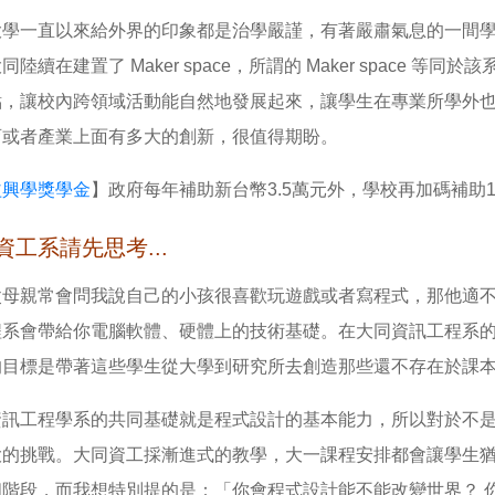
大學一直以來給外界的印象都是治學嚴謹，有著嚴肅氣息的一間
同陸續在建置了 Maker space，所謂的 Maker space
點，讓校內跨領域活動能自然地發展起來，讓學生在專業所學外
育或者產業上面有多大的創新，很值得期盼。
益興學獎學金
】政府每年補助新台幣3.5萬元外，學校再加碼補助
資工系請先思考...
父母親常會問我說自己的小孩很喜歡玩遊戲或者寫程式，那他適
程系會帶給你電腦軟體、硬體上的技術基礎。在大同資訊工程系
的目標是帶著這些學生從大學到研究所去創造那些還不存在於課
資訊工程學系的共同基礎就是程式設計的基本能力，所以對於不
大的挑戰。大同資工採漸進式的教學，大一課程安排都會讓學生
個階段，而我想特別提的是：「你會程式設計能不能改變世界？ 