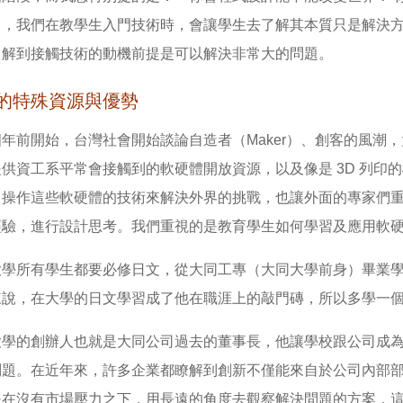
」，我們在教學生入門技術時，會讓學生去了解其本質只是解決方
了解到接觸技術的動機前提是可以解決非常大的問題。
的特殊資源與優勢
年前開始，台灣社會開始談論自造者（Maker）、創客的風潮，大同大
提供資工系平常會接觸到的軟硬體開放資源，以及像是 3D 列印
操作這些軟硬體的技術來解決外界的挑戰，也讓外面的專家們重回大學
經驗，進行設計思考。我們重視的是教育學生如何學習及應用軟
學所有學生都要必修日文，從大同工專（大同大學前身）畢業學長戴
來說，在大學的日文學習成了他在職涯上的敲門磚，所以多學一個
大學的創辦人也就是大同公司過去的董事長，他讓學校跟公司成
問題。在近年來，許多企業都瞭解到創新不僅能來自於公司內部
是在沒有市場壓力之下，用長遠的角度去觀察解決問題的方案，