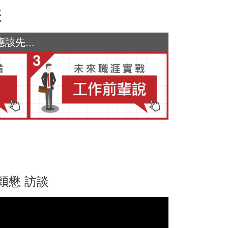
懋
先...
穎懋 訪談