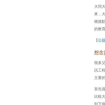
大同
來，大
橋接
的教
【
公
想念
很多
訊工
主要
首先
比較
到下