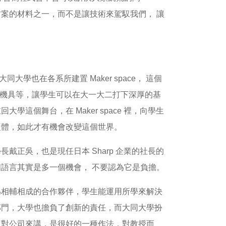
案的材料之一，而不是讓技術來駕馭我們， 讓
學也在各系所建置 Maker space， 這個
的機具等，讓學生可以在大一大二打下深厚的基
這個舞台，在 Maker space 裡，向學生
硬體，如此才有機會改變這個世界。
正吳，也是現任日本 Sharp 企業的社長的
語言其實是多一個機會， 不要認為它是負擔。
為相輔相成的合作夥伴，學生能運用所學來解決
部門，大學也擔負了創新的責任，而大同大學扮
這對公司來講，是很好的一種作法，對教授而