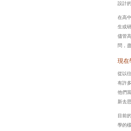
設計
在高
生或研
儘管
問，
現在
從以
有許
他們
新去
目前
學的