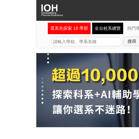
選系先探索 18 學群
全台校系總覽
熱門