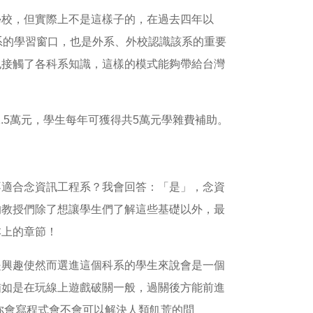
學校，但實際上不是這樣子的，在過去四年以
 等同於該系的學習窗口，也是外系、外校認識該系的重要
也接觸了各科系知識，這樣的模式能夠帶給台灣
1.5萬元，學生每年可獲得共5萬元學雜費補助。
不適合念資訊工程系？我會回答：「是」，念資
的教授們除了想讓學生們了解這些基礎以外，最
本上的章節！
是興趣使然而選進這個科系的學生來說會是一個
猶如是在玩線上遊戲破關一般，過關後方能前進
你會寫程式會不會可以解決人類飢荒的問