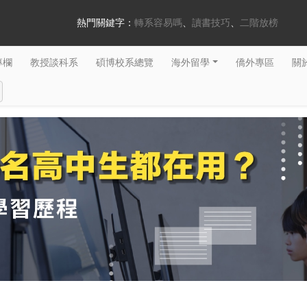
熱門關鍵字：
轉系容易嗎
讀書技巧
二階放榜
專欄
教授談科系
碩博校系總覽
海外留學
僑外專區
關於