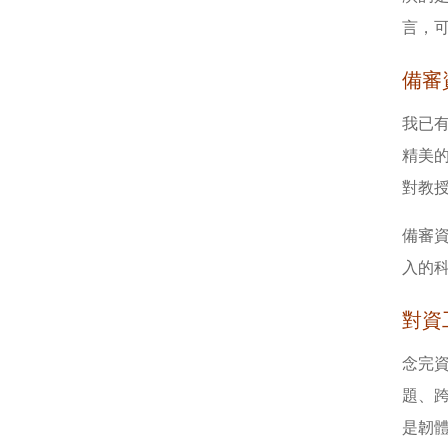
言，
備審
我已有
精美
對教
備審
入的
對資
念完
題、
是韌