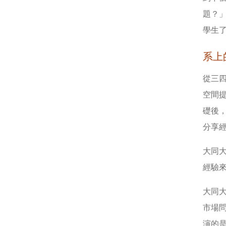
題？
學生
系上
從三四
空間
礎後，
分享
大同大
經驗
大同
市場
演的