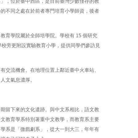
專」，位於臺中西區，是目前臺灣少數僅存的教
學的不同之處在於前者專門培育小學師資，後者
育學院屬於全師培學院。學校有 15 個研究
。學校旁更附設實驗教育小學，提供同學們參訪見
常有交流機會。在地理位置上鄰近臺中火車站、
，人文氣息濃厚。
時期留下來的文化遺跡。與中文系相比，語文教
語文教育學系特別著重中文教學，而教育系主要
育學系是「微戲劇系」，從大一到大三，年年有