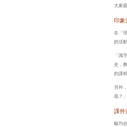
大家
印象
在「
的活
「識
史，
的課
另外
底？
課外
毓均