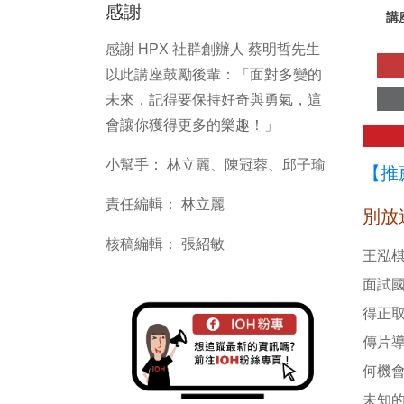
感謝
講
感謝 HPX 社群創辦人 蔡明哲先生
以此講座鼓勵後輩：「面對多變的
未來，記得要保持好奇與勇氣，這
會讓你獲得更多的樂趣！」
小幫手： 林立麗、陳冠蓉、邱子瑜
【推
責任編輯： 林立麗
別放
核稿編輯： 張紹敏
王泓
面試
得正
傳片
何機
未知