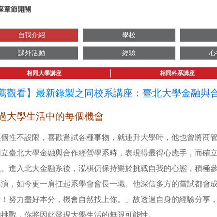
座章節開關
自我介紹
學校
課外活動
經驗
心
相同大學講座
相同科系講座
薦觀看】最新錄製之同校系講座：臺北大學金融與
過大學生活中的每個機會
棋個性不設限，喜歡嘗試各種事物，就連升大學時，他也曾將商
國立臺北大學金融與合作經營學系時，表現得最得心應手，而確
取。進入北大金融系後，泓棋仍保持樂於挑戰自我的心態，積極
導演，如今更一肩扛起系學會會長一職。他深信多方的嘗試都會
會！努力盡好本分，機會自然找上你。」故透過自身的經驗分享
的挑戰，你將因此發現大學生活的無限可能性。