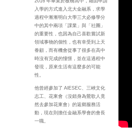
2016 年畢業於板橋高中，藉由申請
入學的方式進入北大金融系，求學
過程中漸漸明白大學三大必修學分
中的其中兩項「課業」與「社團」
的重要性，也因為自己喜歡嘗試新
領域事物的個性，也有幸受到上天
眷顧，而有機會從事了很多在高中
時沒有完成的憧憬，並在這過程中
發現，原來生活有這麼多的可能
性。
他曾經參加了 AIESEC、三峽文化
志工、花東會（沒錯身為鶯歌人竟
然去參加花東會）的返鄉服務活
動，現在則擔任金融系學會的會長
一職。