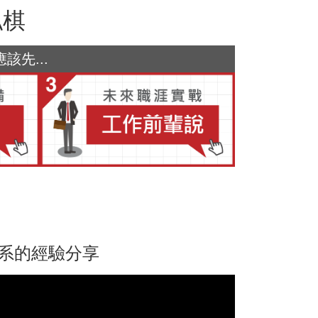
泓棋
先...
學系的經驗分享