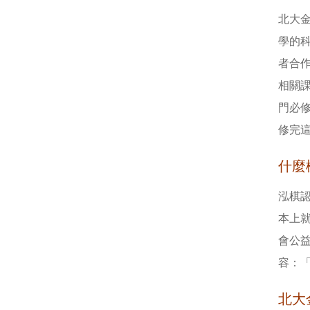
北大
學的
者合
相關
門必
修完
什麼
泓棋
本上
會公
容：
北大