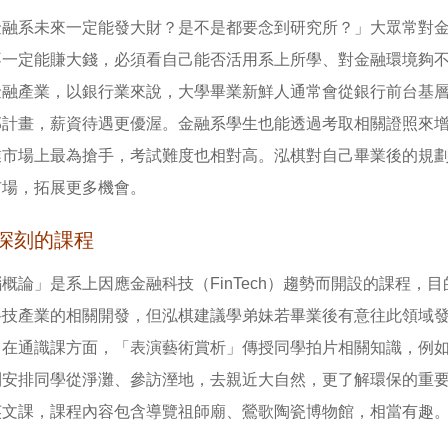
金融系未來一定能發大財？是不是都要念到研究所？」大眾常對
不一定能賺大錢，必須看自己能否活用系上所學、對金融環境夠
金融產業，以銀行業來說，大學畢業新鮮人通常會從銀行前台基
部計畫，薪資待遇更優渥。金融系學生也能透過考取相關證照來增
業市場上最為搶手，考試難度也相對高。泓棋對自己畢業後的規
市場，拓展更多機會。
深刻的課程
概論」是系上因應金融科技（FinTech）趨勢而開設的課程
科技產業的相關開發，但泓棋建議學弟妹若畢業後有意往此領域
。在通識課方面，「表演藝術賞析」傳授同學拍片相關知識，例
則安排同學從淨灘、參訪溼地，去親近大自然，更了解環保的重
英文課，課程內容包含導覽祖師廟、鶯歌陶瓷博物館，相當有趣