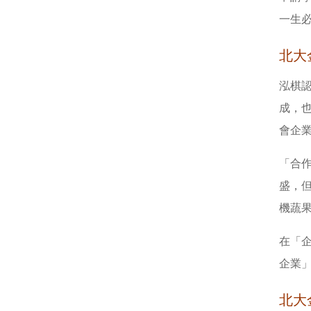
一生
北大
泓棋
成，
會企
「合
盛，
機蔬
在「企
企業
北大