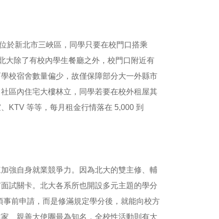
本部位於新北市三峽區，同學只要在校門口搭乘
面，北大除了有校內學生餐廳之外，校門口附近有
而學校宿舍數量偏少，故僅保障部分大一外縣市
，社區內住宅大樓林立，同學若要在校外租屋其
V 等等，每月租金行情落在 5,000 到
來加強自身就業競爭力。因為北大的雙主修、輔
有面試關卡。北大各系所也開設多元主題的學分
不須事前申請，而是修滿規定學分後，就能向校方
業家、親善大使團最為知名，全校性活動則有大