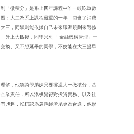
提到「微積分」是系上四年課程中唯一較吃重數
修習；大二為系上課程最重的一年，包含了消費
了大三，同學則能依據自己未來職涯規劃來選修
；升上大四後，同學只剩「 金融機構管理」一
國交換、又不想延畢的同學，不妨能在大三提早
的理解，他笑談學弟妹只要撐過大一微積分，基
會企業責任，所以泓棋覺得對投資實務、以及社
論有興趣，泓棋認為選擇經濟系更為合適，他形