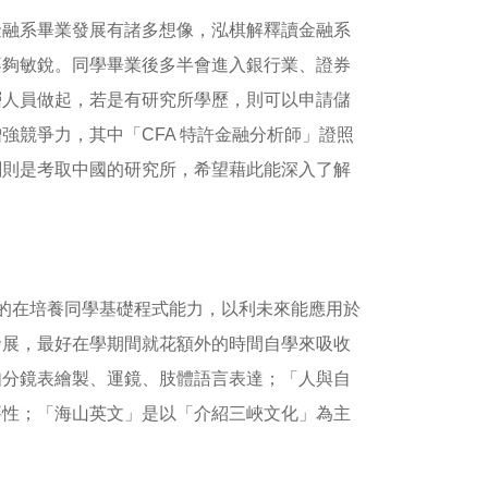
金融系畢業發展有諸多想像，泓棋解釋讀金融系
不夠敏銳。同學畢業後多半會進入銀行業、證券
層人員做起，若是有研究所學歷，則可以申請儲
強競爭力，其中「CFA 特許金融分析師」證照
劃則是考取中國的研究所，希望藉此能深入了解
，目的在培養同學基礎程式能力，以利未來能應用於
發展，最好在學期間就花額外的時間自學來吸收
如分鏡表繪製、運鏡、肢體語言表達；「人與自
要性；「海山英文」是以「介紹三峽文化」為主
。