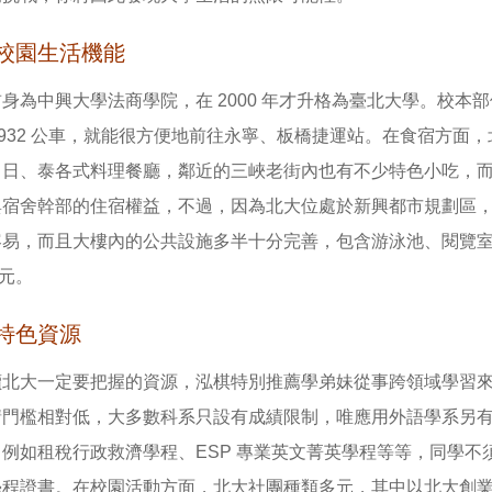
校園生活機能
身為中興大學法商學院，在 2000 年才升格為臺北大學。校
、932 公車，就能很方便地前往永寧、板橋捷運站。在食宿方
、日、泰各式料理餐廳，鄰近的三峽老街內也有不少特色小吃，
與宿舍幹部的住宿權益，不過，因為北大位處於新興都市規劃區
易，而且大樓內的公共設施多半十分完善，包含游泳池、閱覽室、KT
0 元。
特色資源
讀北大一定要把握的資源，泓棋特別推薦學弟妹從事跨領域學習
請門檻相對低，大多數科系只設有成績限制，唯應用外語學系另
，例如租稅行政救濟學程、ESP 專業英文菁英學程等等，同學
學程證書。在校園活動方面，北大社團種類多元，其中以北大創