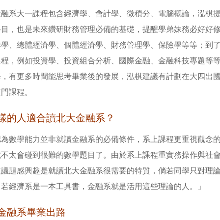
金融系大一課程包含經濟學、會計學、微積分、電腦概論，泓棋
科目，也是未來鑽研財務管理必備的基礎，提醒學弟妹務必好好
作學、總體經濟學、個體經濟學、財務管理學、保險學等等；到
課程，例如投資學、投資組合分析、國際金融、金融科技專題等等
修，有更多時間能思考畢業後的發展，泓棋建議有計劃在大四出
這門課程。
樣的人適合讀北大金融系？
認為數學能力並非就讀金融系的必備條件，系上課程更重視觀念
就不太會碰到很難的數學題目了。由於系上課程重實務操作與社
益議題感興趣是就讀北大金融系很需要的特質，倘若同學只對理
「若經濟系是一本工具書，金融系就是活用這些理論的人。」
金融系畢業出路