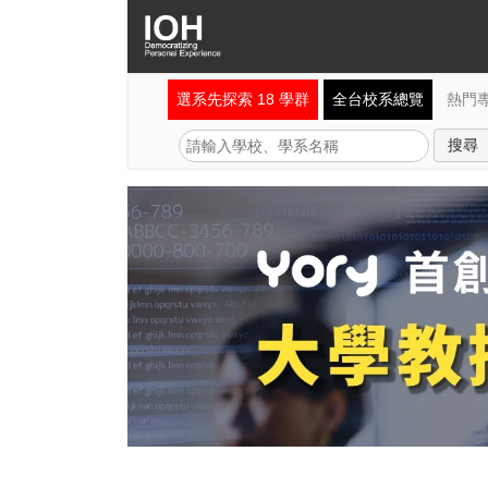
選系先探索 18 學群
全台校系總覽
熱門