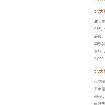
北大
北大前
916
著義
同學
實很容
9,00
北大
說到
系申
學程
申請