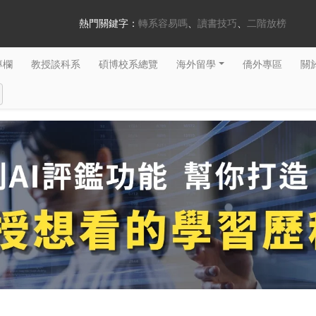
熱門關鍵字：
轉系容易嗎
讀書技巧
二階放榜
專欄
教授談科系
碩博校系總覽
海外留學
僑外專區
關於