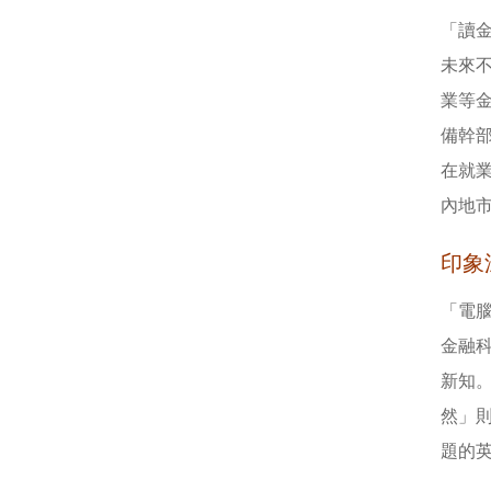
「讀
未來
業等
備幹
在就
內地
印象
「電腦
金融
新知
然」
題的