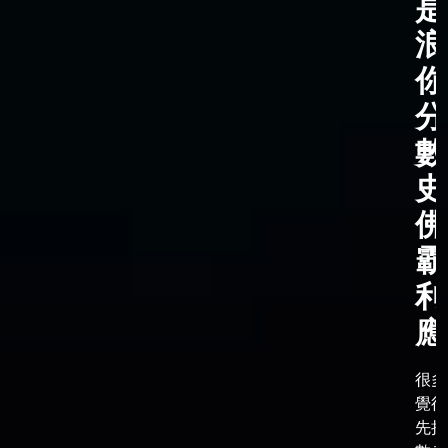
是
浪
你
分
數
史
佛
霸
利
應
很多
覺得
先把