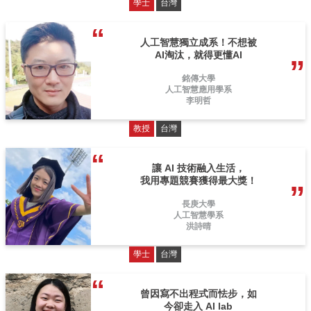
學士
台灣
人工智慧獨立成系！不想被
AI淘汰，就得更懂AI
銘傳大學
人工智慧應用學系
李明哲
教授
台灣
讓 AI 技術融入生活，
我用專題競賽獲得最大獎！
長庚大學
人工智慧學系
洪詩晴
學士
台灣
曾因寫不出程式而怯步，如
今卻走入 AI lab