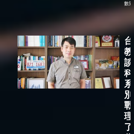
數到了
台
教
談
科
系
別
戰
理
了