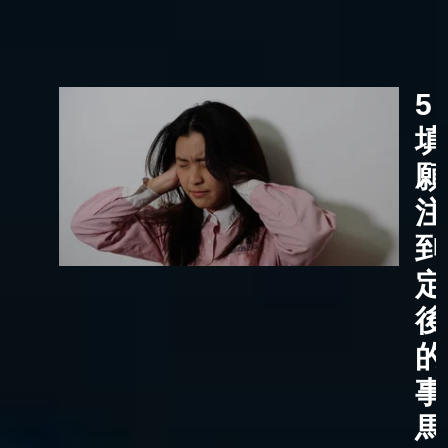
5
填
願
注
到
定
後
的
事
馬