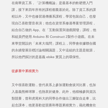
在南華資工系，「計算機概論」是最基本的軟硬體入門
課，接下來四年所有的課程都奠基於此。除了資工系的課
程以外，又中也修習過傳播系課程，學習包裝自己，也發
現自己喜歡聲音表演；他也在資管系修過專案管理課程，
結合自己做的 App。在「互動裝置與遊戲開發」課程，他
和組員們使用 Arduino 和 Construct 2製作小遊戲。在未
來學堂開設的「未來大哉問」課程上，同學會依據聯合國
的永續發展目標討論相關議題，又中這組的主題是能源，
所以他們探討的是嘉義 ebike 實質上的環保性。
從參賽中累積實力
又中很喜歡運動，曾代表系上參加運動會拔河比賽，也加
入嘉義熊棒球隊，也熱衷於健身。此外，他積極參與資訊
類競賽，曾和虎尾科大的同學合作做出三腳架自走車，比
起念課本，他更喜歡從競賽和專題累積實力，藉此機會欣