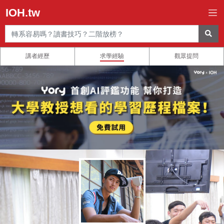
IOH.tw
講者經歷
求學經驗
觀眾提問