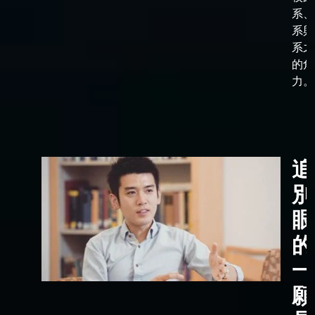
系、
系與
系之
的角
力。
追
別
眼
的
一
願