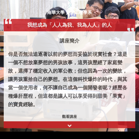
許又中
南華大學 資訊工程學系
我想成為「人人為我、我為人人」的人
講座簡介
你是否無法追逐著以前的夢想而妥協於現實社會？這是
一個不想放棄夢想的男孩故事，這男孩歷經了家庭變
故，選擇了穩定收入的軍公教；但也因為一次的變故，
讓男孩重拾自己的夢想。在這個科技爆炸的時代，與其
當一個使用者，何不讓自己成為一個開發者呢？經歷各
種爆肝歷程，但這都是讓人可以享受得到甜美「果實」
的寶貴經驗。
觀看講座