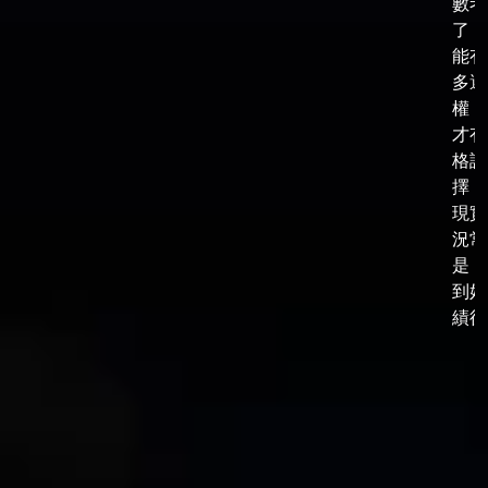
數考
了，
能有
多選
權，
才有
格談
擇，
現實
況常
是，
到好
績後，