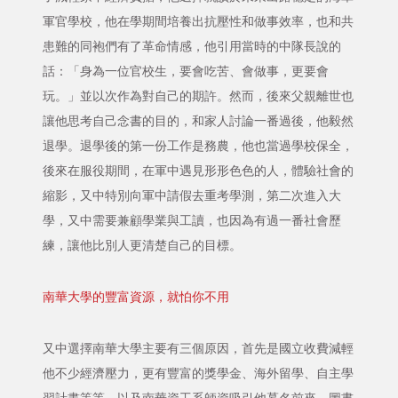
軍官學校，他在學期間培養出抗壓性和做事效率，也和共
患難的同袍們有了革命情感，他引用當時的中隊長說的
話：「身為一位官校生，要會吃苦、會做事，更要會
玩。」並以次作為對自己的期許。然而，後來父親離世也
讓他思考自己念書的目的，和家人討論一番過後，他毅然
退學。退學後的第一份工作是務農，他也當過學校保全，
後來在服役期間，在軍中遇見形形色色的人，體驗社會的
縮影，又中特別向軍中請假去重考學測，第二次進入大
學，又中需要兼顧學業與工讀，也因為有過一番社會歷
練，讓他比別人更清楚自己的目標。
南華大學的豐富資源，就怕你不用
又中選擇南華大學主要有三個原因，首先是國立收費減輕
他不少經濟壓力，更有豐富的獎學金、海外留學、自主學