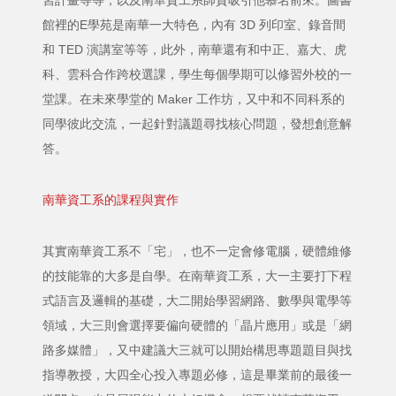
習計畫等等，以及南華資工系師資吸引他慕名前來。圖書
館裡的E學苑是南華一大特色，內有 3D 列印室、錄音間
和 TED 演講室等等，此外，南華還有和中正、嘉大、虎
科、雲科合作跨校選課，學生每個學期可以修習外校的一
堂課。在未來學堂的 Maker 工作坊，又中和不同科系的
同學彼此交流，一起針對議題尋找核心問題，發想創意解
答。
南華資工系的課程與實作
其實南華資工系不「宅」，也不一定會修電腦，硬體維修
的技能靠的大多是自學。在南華資工系，大一主要打下程
式語言及邏輯的基礎，大二開始學習網路、數學與電學等
領域，大三則會選擇要偏向硬體的「晶片應用」或是「網
路多媒體」，又中建議大三就可以開始構思專題題目與找
指導教授，大四全心投入專題必修，這是畢業前的最後一