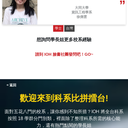
大同大學
資訊工程學系
徐倜雲
學士
台灣
想詢問學長姐更多校系經驗
請到 IOH 臉書社團發問吧！GO~
< 返回
歡迎來到科系比拼擂台!
面對五花八門的校系，讓你感到不知所措？IOH 將全台科系
按照 18 學群分門別類，裡面除了整理科系所需的核心能
力，還有熱門點閱的學長姐