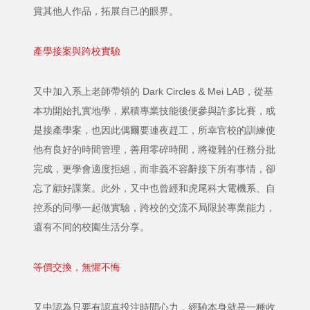
賞其他人作品，拓展自己的眼界。
產學接案與跨校實驗
又中加入系上老師帶領的 Dark Circles & Mei LAB，從基
本功開始扎實地學，累積專業技能後便參與許多比賽，或
是接產學案，也因此偶爾要連夜趕工，所幸官校的訓練使
他有良好的時間管理，善用零碎時間，將複雜的任務分批
完成，更學會適度拒絕，而非義不容辭接下所有事情，卻
忘了顧好課業。此外，又中也曾經和虎尾科大電機系、自
控系的同學一起做實驗，跨校的交流不局限於專業能力，
還有不同的校園生活分享。
等價交換，無懼不悔
又中認為只要有認真投注時間心力，經驗本身就是一種收