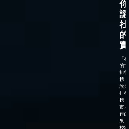
你
認
社
的
實
「科
的世
排行
榜，
說分
排行
榜，
市場
作的
果，
校跟