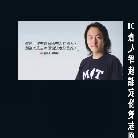
I
創
人
智
超
誰
定
你
第
志
願