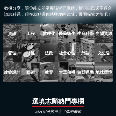
教授分享，讓你能立即掌握該學群重點，檢視自己適不適合
讀該科系，現在就點選你感興趣的領域，展開探索之旅吧！
資訊
工程
數理化
醫藥衛生
生命科學
生物資源
管理
財經
法政
社會心理
外語
文史哲
建築設計
藝術
教育
大眾傳播
遊憩運動
地球環境
選填志願熱門專欄
別只用分數決定了你的未來