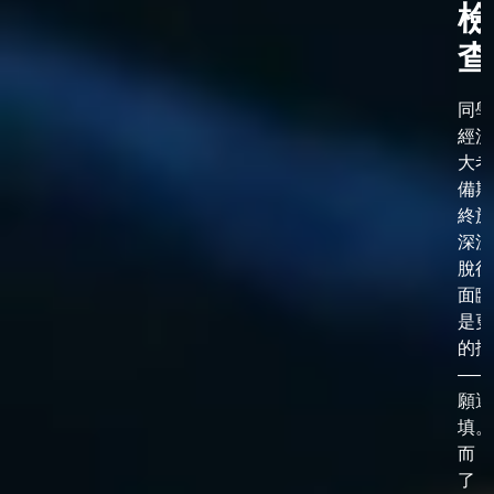
檢
查
同學
經漫
大考
備期
終於
深淵
脫後
面臨
是更
的抉
——
願選
填。
而，
了「