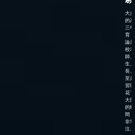
大多
的高
三年
育，
論是
校老
師、
生、
長、
至是
習班
花了
大部
的時
間，
非常
注...