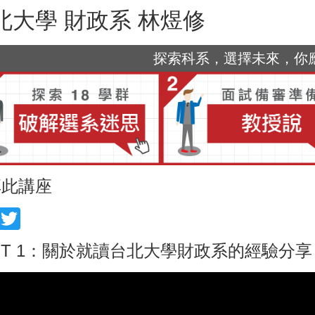
北大學 財政系 林煜修
探索科系，選擇未來，你應該
享此講座
acebook
Twitter
RT 1：關於就讀台北大學財政系的經驗分享