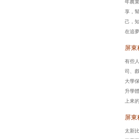
年農業學生
享，
己，
在追
屏東
有些
司、
大學保
升學
上來
屏東
太新