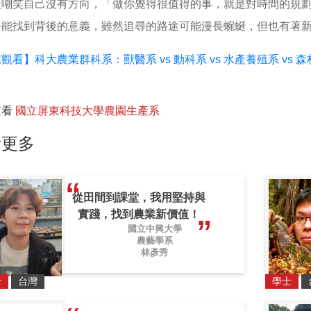
人嘲笑自己沒有方向，「做你覺得很值得的事，就是對時間的規
終能找到背後的意義，雖然追尋的路途可能漫長蜿蜒，但也有著
觀看】科大農業群科系：獸醫系 vs 動科系 vs 水產養殖系 vs
查看
國立屏東科技大學農園生產系
看更多
從田間到課堂，我用堅持與
實踐，找到農業新價值！
國立中興大學
農藝學系
林彥秀
士
台灣
學士