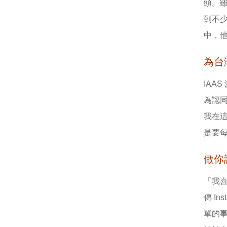
頭。
到不
中，他
為台
IAA
為認同
我在
是要
做你
「我
傳 I
單的