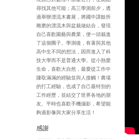
尋找其他可能；高三學測前夕，透
過舉辦漂流木書展，將國中課餘所
雕磨的漂流木與盆栽做結合，發現
自己喜歡園藝與農業，便一頭栽進
了這個圈子。學測後，有著與其他
高中生不同的想法，因而進入了科
技大學而不是普通大學。從小熱愛
生命，喜歡大自然，最愛從工作中
賺取滿滿的經驗並與人接觸！農場
的打工經驗，也成了自己最特別的
工作經歷，並結交了世界各地的朋
友。平時也喜歡手機攝影，希望能
夠過影像與大家分享生活！
感謝