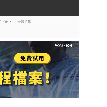
 IOH
全職招募