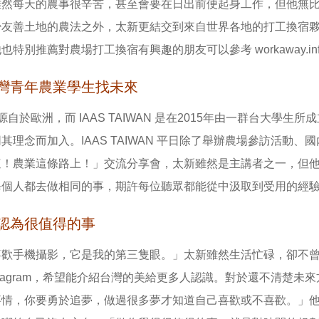
雖然每天的農事很辛苦，甚至會要在日出前便起身工作，但他無
少友善土地的農法之外，太新更結交到來自世界各地的打工換宿
也特別推薦對農場打工換宿有興趣的朋友可以參考 workaway.in
灣青年農業學生找未來
S 源自於歐洲，而 IAAS TAIWAN 是在2015年由一群台大
其理念而加入。IAAS TAIWAN 平日除了舉辦農場參訪活動、
這！農業這條路上！」交流分享會，太新雖然是主講者之一，但
每個人都去做相同的事，期許每位聽眾都能從中汲取到受用的經
認為很值得的事
喜歡手機攝影，它是我的第三隻眼。」太新雖然生活忙碌，卻不
nstagram，希望能介紹台灣的美給更多人認識。對於還不清楚
事情，你要勇於追夢，做過很多夢才知道自己喜歡或不喜歡。」