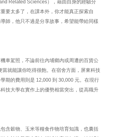
tural and Related Sciences），藉由自身的經驗分
本重要太多了，在課本外，你才能真正探索自
的導師，他只不過是分享故事，希望能帶給同樣
有機車駕照，不論前往內埔鄉內或周遭的百貨公
的便當就能讓你吃得很飽。在宿舍方面，屏東科技
費用則是 12,000 到 30,000 元。在現行
為科技大學在實作上的優勢相當突出，從高職升
既包含穀物、玉米等糧食作物培育知識，也囊括