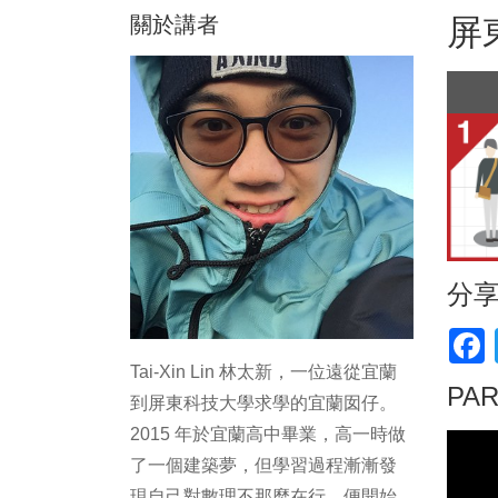
關於講者
屏
分
F
Tai-Xin Lin 林太新，一位遠從宜蘭
PA
到屏東科技大學求學的宜蘭囡仔。
2015 年於宜蘭高中畢業，高一時做
了一個建築夢，但學習過程漸漸發
現自己對數理不那麼在行，便開始