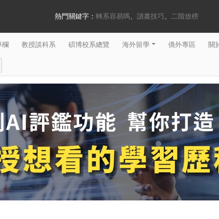
熱門關鍵字：
轉系容易嗎
讀書技巧
二階放榜
專欄
教授談科系
碩博校系總覽
海外留學
僑外專區
關於