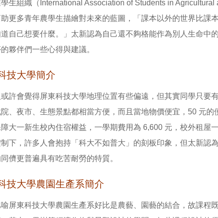
組織（International Association of Students in Agricul
幫助更多青年農學生描繪對未來的藍圖，「課本以外的世界比課
知道自己想要什麼。」太新認為自己還不夠格能作為別人生命中
夢的夥伴們一些心得與建議。
科技大學簡介
人或許會覺得屏東科技大學地理位置有些偏遠，但其實同學只要
戲院、夜市、生態景點都相當方便，而且當地物價便宜，50 元
障大一新生校內住宿權益，一學期費用為 6,600 元，校外租屋一學期的
體制下，許多人會抱持「科大不如普大」的刻板印象，但太新認
的同儕更普遍具有吃苦耐勞的特質。
科技大學農園生產系簡介
比喻屏東科技大學農園生產系好比是農藝、園藝的結合，故課程