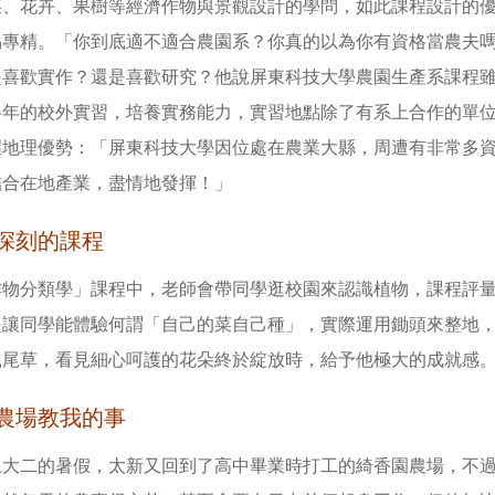
菜、花卉、果樹等經濟作物與景觀設計的學問，如此課程設計的
易專精。「你到底適不適合農園系？你真的以為你有資格當農夫
是喜歡實作？還是喜歡研究？他說屏東科技大學農園生產系課程
半年的校外實習，培養實務能力，實習地點除了有系上合作的單
握地理優勢：「屏東科技大學因位處在農業大縣，周遭有非常多
結合在地產業，盡情地發揮！」
深刻的課程
作物分類學」課程中，老師會帶同學逛校園來認識植物，課程評
是讓同學能體驗何謂「自己的菜自己種」，實際運用鋤頭來整地
鼠尾草，看見細心呵護的花朵終於綻放時，給予他極大的成就感
農場教我的事
上大二的暑假，太新又回到了高中畢業時打工的綺香園農場，不