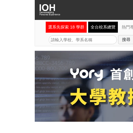
選系先探索 18 學群
全台校系總覽
熱門