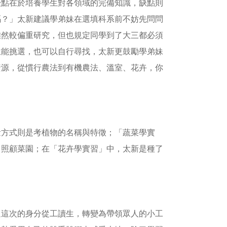
優點在於培養學生對各領域的完備知識，缺點則
嗎？」太新建議學弟妹在選填科系前不妨先問問
雖然較偏重研究，但也規定同學到了大三都必須
位能挑選，也可以自行尋找，太新更鼓勵學弟妹
資源，從慣行農法到有機農法、溫室、花卉，你
量方式則是考植物的名稱與特徵；「蔬菜學實
，照顧菜園；在「花卉學實習」中，太新是種了
。
過這次的身分從工讀生，轉變為帶領眾人的小工