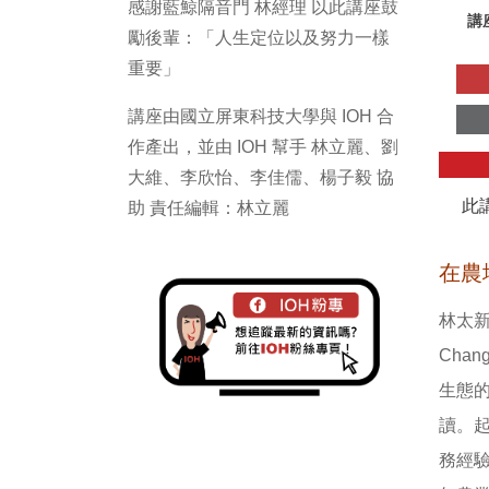
感謝藍鯨隔音門 林經理 以此講座鼓
講
勵後輩：「人生定位以及努力一樣
重要」
講座由國立屏東科技大學與 IOH 合
作產出，並由 IOH 幫手 林立麗、劉
大維、李欣怡、李佳儒、楊子毅 協
此
助 責任編輯：林立麗
在農
林太新
Cha
生態
讀。
務經驗