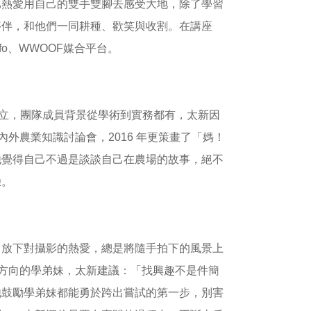
比熱愛用自己的雙手雙腳去感受大地，除了學習
夥伴，和他們一同耕種、歡笑與收割。在講座
fo、WWOOF媒合平台。
學生所成立，團隊成員背景從學術到實務都有，太新因
國內外農業知識討論會，2016 年更策畫了「媽！
他覺得自己不過是談談自己在農場的故事，絕不
驗。
曾放下對攝影的熱愛，總是將隨手拍下的風景上
未來方向的學弟妹，太新建議：「找興趣不是件簡
他鼓勵學弟妹都能勇於跨出嘗試的第一步，別害