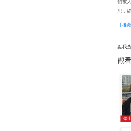
怕被
思，
【推薦
點我
觀
學