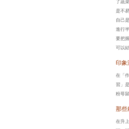
了蔬
是不
自己
進行
要把
可以
印象
在「
習」
粉萼
那些
在升