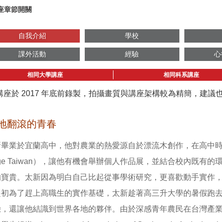
座章節開關
自我介紹
學校
課外活動
經驗
心
相同大學講座
相同科系講座
講座於 2017 年底前錄製，拍攝畫質與講座架構較為精簡，建
地翻滾的青春
畢業於宜蘭高中，他對農業的熱愛源自於漂流木創作，在高中時因為參
nge Taiwan），讓他有機會舉辦個人作品展，並結合校內既
的寶貴。太新因為明白自己比起從事學術研究，更喜歡動手實作
起初為了趕上高職生的實作基礎，太新趁著高三升大學的暑假跑
，還讓他結識到世界各地的夥伴。由於深感青年農民在台灣產業環境的