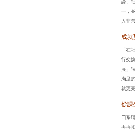
論、
一，
入非
成就
「在
行交
展」
滿足
就更
從課
四系
再再