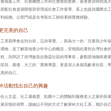
社會個案工作、社會團體工作和社會救助實務，後者實習時間為
並搭配社會資源開發與管理或社會工作督導。系上也提供國際志
營利組織、公部門或是在考取社工師前累積實務經驗。
更完美的自己
社工系我學會走到台前，忘掉掌聲。」因為大一的「兒童與少年
換禮物，並了解當地青少年中心的概況，安憶因此看到台灣社會
課程，則拜訪了排灣族吾拉魯茲社區的理事長，參觀當地咖啡產
的笑容。最後，大三的「實務專題」更是深入各個高齡者社區，
完美的自己。
外活動找出自己的興趣
聯合人文盃、社工週義賣、飢餓十二的體驗到服務老人之家的長
拓展安憶的視野，讓她以不同的方式了解屏科大社工系，期許自