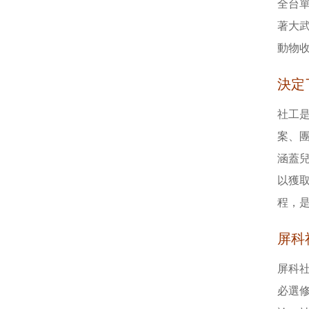
全台單
著大
動物
決定
社工
案、
涵蓋
以獲
程，
屏科
屏科社
必選