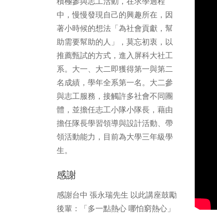
積極參與志工活動，在求學過程
中，慢慢發現自己的興趣所在，因
著小時候的想法「為社會貢獻，幫
助需要幫助的人」，莫忘初衷，以
推薦甄試的方式，進入屏科大社工
系。大一、大二即獲得第一與第二
名成績，學年全系第一名。大二參
與志工服務，接觸許多社會不同團
體，並擔任志工小隊小隊長，藉由
擔任隊長學習領導與設計活動、帶
領活動能力，目前為大學三年級學
生。
感謝
感謝台中 張永瑞先生 以此講座鼓勵
後輩：「多一點熱心 哪怕窮熱心」