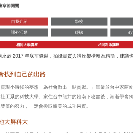
座章節開關
自我介紹
學校
課外活動
經驗
心
相同大學講座
相同科系講座
講座於 2017 年底前錄製，拍攝畫質與講座架構較為精簡，建
會找到自己的出路
望實現小時候的夢想，為社會做出一點貢獻。」畢業於台中家商
有社工系的科技大學。家住台中龍井的她南下唸書後，漸漸學會
上雙倍的努力，一定會換取甜美的成功果實。
地大屏科大