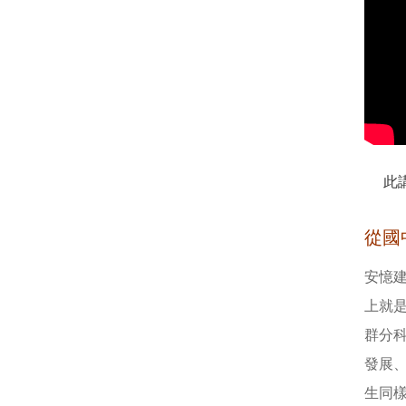
此
從國
安憶
上就
群分
發展
生同