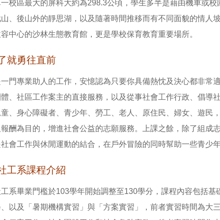
一校區最大的屏科大約為298.3公頃，學生多半是藉由機車或
武山、後山外的靜思湖，以及隨著時間推移而有不同面貌的情人
收容中心的沙林生態教育館，更是學校保育教育重要場所。
了就勇往直前
是一門專業助人的工作，安憶認為只要你具備熱忱及決心都非常
團體、社區工作案主的直接服務，以及從事社會工作行政、倡導
兒童、身心障礙者、青少年、勞工、老人、原住民、婦女、遊民
取報酬為目的，增進社會公益的志願服務。上課之餘，除了組成
是社會工作與休閒運動的結合，在戶外冒險的同時幫助一些青少
社工系課程介紹
工系畢業門檻於103學年開始調整至130學分，課程內容包括
修、以及「暑期機構實習」與「方案實習」，前者實習時間為大三