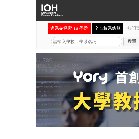
選系先探索 18 學群
全台校系總覽
熱門