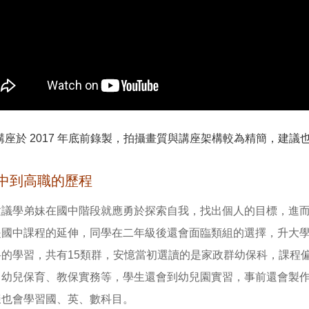
講座於 2017 年底前錄製，拍攝畫質與講座架構較為精簡，建
中到高職的歷程
建議學弟妹在國中階段就應勇於探索自我，找出個人的目標，進
是國中課程的延伸，同學在二年級後還會面臨類組的選擇，升大
科的學習，共有15類群，安憶當初選讀的是家政群幼保科，課程
、幼兒保育、教保實務等，學生還會到幼兒園實習，事前還會製
樣也會學習國、英、數科目。