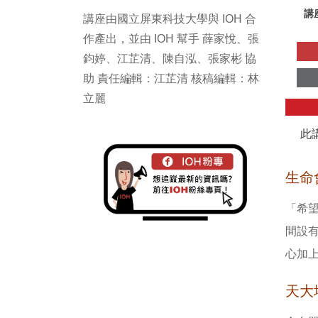
講
講座由國立屏東科技大學與 IOH 合
作產出，並由 IOH 幫手 薛家悅、張
鈞婷、江芷清、陳自泓、張家彬 協
助 責任編輯：江芷清 核稿編輯：林
立麗
此
生命
「希
間設
心加
天大