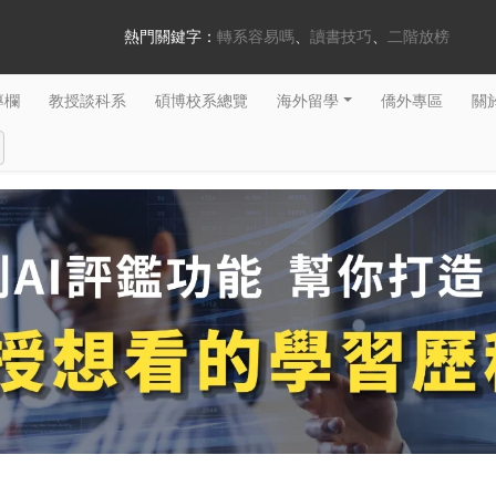
熱門關鍵字：
轉系容易嗎
讀書技巧
二階放榜
專欄
教授談科系
碩博校系總覽
海外留學
僑外專區
關於