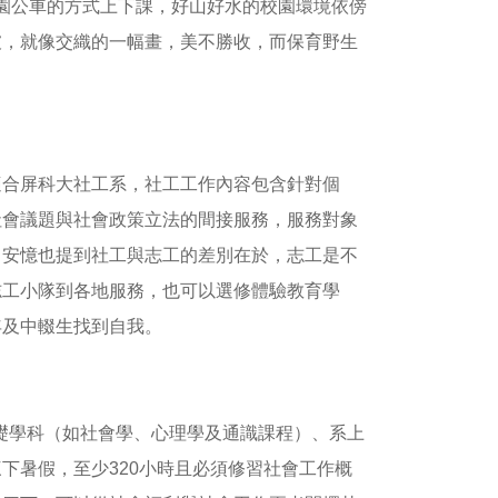
校園公車的方式上下課，好山好水的校園環境依傍
坡，就像交織的一幅畫，美不勝收，而保育野生
適合屏科大社工系，社工工作內容包含針對個
社會議題與社會政策立法的間接服務，服務對象
，安憶也提到社工與志工的差別在於，志工是不
志工小隊到各地服務，也可以選修體驗教育學
年及中輟生找到自我。
基礎學科（如社會學、心理學及通識課程）、系上
下暑假，至少320小時且必須修習社會工作概