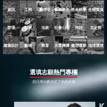
資訊
工程
數理化
醫藥衛生
生命科學
生物資源
管理
財經
法政
社會心理
外語
文史哲
建築設計
藝術
教育
大眾傳播
遊憩運動
地球環境
選填志願熱門專欄
別只用分數決定了你的未來
I