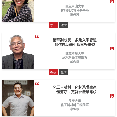
國立中山大學
材料與光電科學學系
王丹玲
學士
台灣
清華副校長：多元入學管道
如何協助學生探索與學習
國立清華大學
材料科學工程學系
戴念華
教授
台灣
化工＋材料，化材系懂生產
、懂源頭，更符合產業需求
長庚大學
化工與材料工程學系
李坤穆