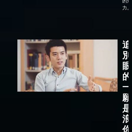
的角
力。
追
別
眼
的
一
願
是
浪
你