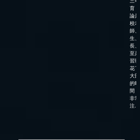
三年
育，
論是
校老
師、
生、
長、
至是
習班
花了
大部
的時
間，
非常
注...