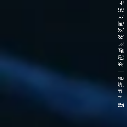
同學
經漫
大考
備期
終於
深淵
脫後
面臨
是更
的抉
——
願選
填。
而，
了「
數到了