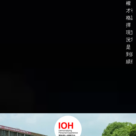
權，
才有
格談
擇，
現實
況常
是，
到好
績後，