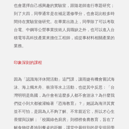
也會選擇自己感興趣的實驗室，跟隨老師進行專題研究；
到了大四，同學通常是在補足選修學分，也會花比較多時
間待在實驗室做研究。在畢業出路上，同學除了可以考取
台電、中鋼等公營事業技術人員職缺之外，也可以進入台
積電等高科技產業來擔任工程師，或從事材料相關產業的
業務。
印象深刻的課程
因為「認識海洋休閒活動」這門課，讓雨婕有機會嘗試海
泳、海上獨木舟、衝浪等水上活動，也從其中反思：「台
灣明明是島國，為什會有這麼多人都不會游泳？為什麼我
們從小到大都被灌輸著『恐海教育』？」她認為海洋其實
並不可怕，是因為人不夠了解、不常親近它，所以才心生
畏懼與誤解；「校園綠色廚房」則標榜食農教育，旨在了
解食物從產地到餐桌的距離，課堂中最特別的是安排同學