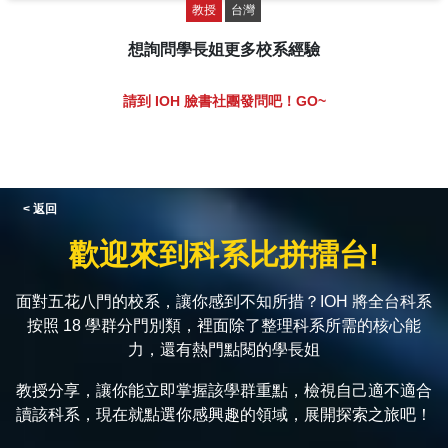
教授
台灣
想詢問學長姐更多校系經驗
請到 IOH 臉書社團發問吧！GO~
< 返回
歡迎來到科系比拼擂台!
面對五花八門的校系，讓你感到不知所措？IOH 將全台科系
按照 18 學群分門別類，裡面除了整理科系所需的核心能
力，還有熱門點閱的學長姐
教授分享，讓你能立即掌握該學群重點，檢視自己適不適合
讀該科系，現在就點選你感興趣的領域，展開探索之旅吧！