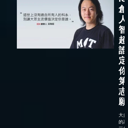
創
人
智
超
誰
定
你
第
志
願
大多
的高