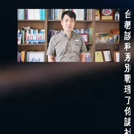
台
教
談
科
系
別
戰
理
了
你
認
社