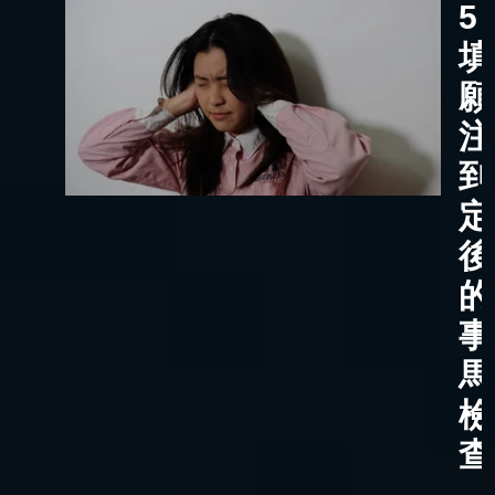
5
填
願
注
到
定
後
的
事
馬
檢
查