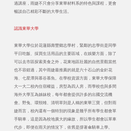
過講座，雨婕不只會分享東華材料系的特色與課程，更會
暢談自己精彩不斷的大學生活。
認識東華大學
東華大學位於花蓮縣壽豐鄉志學村，緊鄰的志學街是同學
平日吃飯、採買生活用品的主要區域，在娛樂方面，除了
可以去市區探索美食之外，花東地區壯麗的自然景觀當然
也不容錯過，其中雨婕最推薦的就是六十石山的金針花
海、七星潭與慕谷慕魚。在學校資源方面，東華大學保障
大一大二校內住宿權益，房型為四人房，而學校也與多間
海外大學互為姊妹校，每年都會提供許多的出國交流機
會。野兔、環頸雉、清明草則是人稱的東華三寶，但對雨
婕而言，校內還有一個特別的現象是幾乎所有學生都會單
手騎車，這是因為校地廣大的緣故，所以學生都會以單車
代步，即便在雨天的情況下，依舊是撐著傘騎車上學。