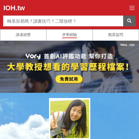
IOH.tw
講者經歷
求學經驗
觀眾提問