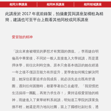
相同大學講座
相同科系講座
相同領域講座
此講座於 2017 年底前錄製，拍攝畫質與講座架構較為精
簡，建議也可至平台上觀看其他同校或同系講座
愛冒險的精神
「說出來會被嘲笑的夢想才有實踐的價值。」李雨婕自明
倫高中畢業後，不同於一般人直接進入大學就讀，而是選
擇休學，前往比利時交換。原本只會基本德語的她在經過
一年之後不僅語言能力有所提升，更學會如何獨立解決問
題，她深信若要追求自我成長，就必須先走出既有舒適
圈，遇到任何困難時，都要學著自己去處理。「我習慣把
生活搞得一團亂，再努力求生存！」秉持這樣愛冒險的精
神，雨婕進入了東華材料系就讀，明知道工學院的課業負
擔不輕，她還是用力地玩社團，當上了國標社副社長，透