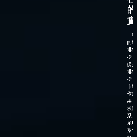
的
實
「科
的世
排行
榜，
說分
排行
榜，
市場
作的
果，
校跟
系、
系與
系之