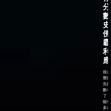
分
數
史
佛
霸
利
應
很多
覺得
先把
數考
了，
能有
多選