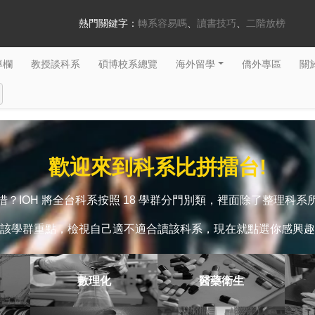
熱門關鍵字：
轉系容易嗎
讀書技巧
二階放榜
專欄
教授談科系
碩博校系總覽
海外留學
僑外專區
關於
歡迎來到科系比拼擂台!
？IOH 將全台科系按照 18 學群分門別類，裡面除了整理科
該學群重點，檢視自己適不適合讀該科系，現在就點選你感興趣
數理化
醫藥衛生