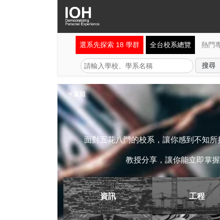
選系先探索 18 學群
全台校系總覽
熱門
< 返回
面對五花八門的校系，讓你感到不知所措
教授分享，讓你能立即掌握
資訊
工程