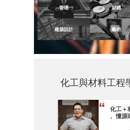
管理
財經
建築設計
藝術
化工與材料工程
化工＋
、懂源