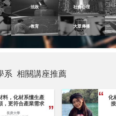
法政
社會心理
教育
大眾傳播
學系
相關講座推薦
材料，化材系懂生產
化
頭，更符合產業需求
接
長庚大學