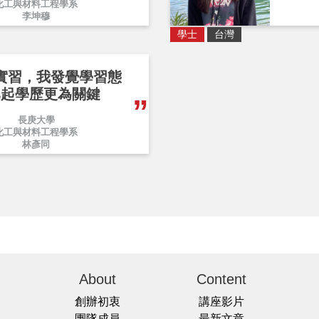
化工與材料工程學系
李坤穆
學士
台灣
實習，我發覺學習態
比起學歷更為關鍵
長庚大學
化工與材料工程學系
林彥同
About
Content
創辦初衷
講座影片
團隊成員
最新文章