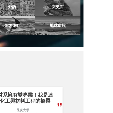
外語
文史哲
遊憩運動
地球環境
材系擁有雙專業！我是連
化工與材料工程的橋梁
長庚大學