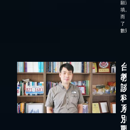
願選
填。
而，
了「
數到了
台
教
談
科
系
別
戰