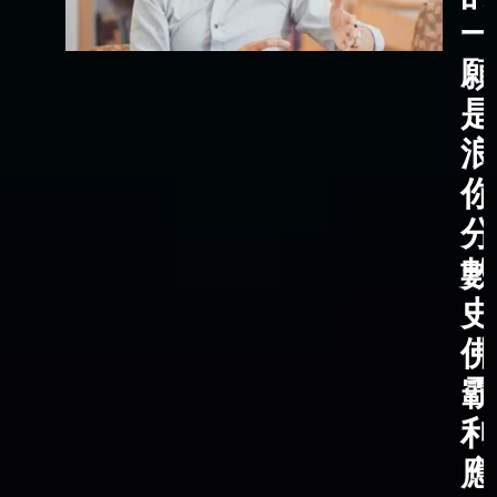
一
願
是
浪
你
分
數
史
佛
霸
利
應