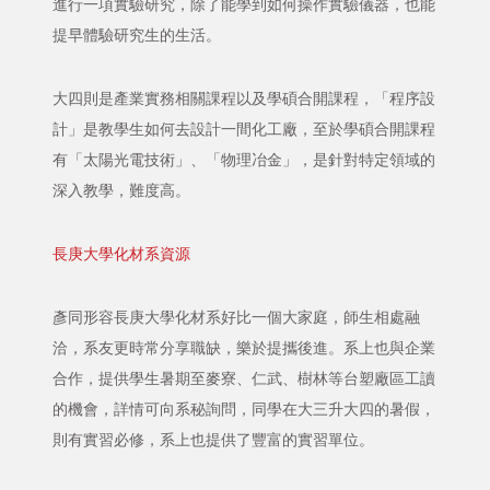
進行一項實驗研究，除了能學到如何操作實驗儀器，也能
提早體驗研究生的生活。
大四則是產業實務相關課程以及學碩合開課程，「程序設
計」是教學生如何去設計一間化工廠，至於學碩合開課程
有「太陽光電技術」、「物理冶金」，是針對特定領域的
深入教學，難度高。
長庚大學化材系資源
彥同形容長庚大學化材系好比一個大家庭，師生相處融
洽，系友更時常分享職缺，樂於提攜後進。系上也與企業
合作，提供學生暑期至麥寮、仁武、樹林等台塑廠區工讀
的機會，詳情可向系秘詢問，同學在大三升大四的暑假，
則有實習必修，系上也提供了豐富的實習單位。