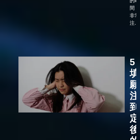
的時
間，
非常
注...
5
填
願
注
到
定
後