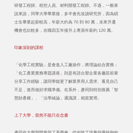
研發工程師、程控人員、材料開發工程師。不過，一般來
說來說，同學大學畢業後，多半會先攻讀研究所，因為碩
士生畢業起薪較高，年薪大約為 70 到 80 萬，未來升遷
機會也比較多，在職四五年後升上專員年薪約 120 萬。
印象深刻的課程
「化學工程實驗」是會進入工廠操作，將理論結合實務；
「化工產業實務專題講座」則是有請台塑企業各廠區前輩
分享工作經驗，讓同學能更了解業界用人需求、看見自己
不足，進而做好求職準備。在系外，彥同則特別推薦「智
慧財產權」、「法學緒論」通識課，相當實用。
上了大學，當然不能只在念書
彥同在大學期間參與了系學會，從中除了培養領導統御的