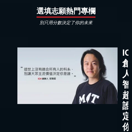
選填志願熱門專欄
別只用分數決定了你的未來
I
創
人
智
超
誰
定
你