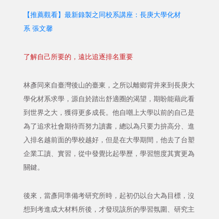
【推薦觀看】最新錄製之同校系講座：長庚大學化材
系 張文馨
了解自己所要的，遠比追逐排名重要
林彥同來自臺灣後山的臺東，之所以離鄉背井來到長庚大
學化材系求學，源自於踏出舒適圈的渴望，期盼能藉此看
到世界之大，獲得更多成長。他自嘲上大學以前的自己是
為了追求社會期待而努力讀書，總以為只要力拚高分、進
入排名越前面的學校越好，但是在大學期間，他去了台塑
企業工讀、實習，從中發覺比起學歷，學習態度其實更為
關鍵。
後來，當彥同準備考研究所時，起初仍以台大為目標，沒
想到考進成大材料所後，才發現該所的學習氛圍、研究主