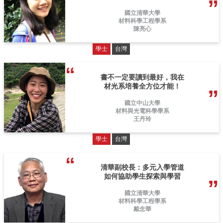
國立清華大學
材料科學工程學系
陳亮心
學士
台灣
書不一定要讀到最好，我在
材光系培養全方位才能！
國立中山大學
材料與光電科學學系
王丹玲
學士
台灣
清華副校長：多元入學管道
如何協助學生探索與學習
國立清華大學
材料科學工程學系
戴念華