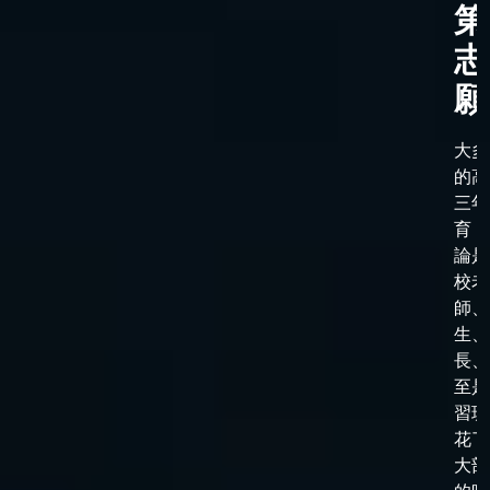
第
志
願
大多
的高
三年
育，
論是
校老
師、
生、
長、
至是
習班
花了
大部