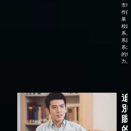
市場
作的
果，
校跟
系、
系與
系之
的角
力。
追
別
眼
的