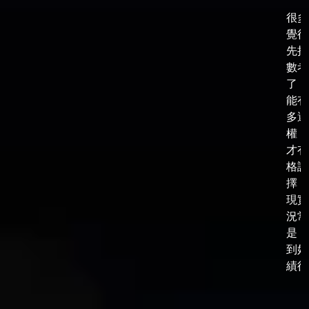
很多
覺得
先把
數考
了，
能有
多選
權，
才有
格談
擇，
現實
況常
是，
到好
績後，