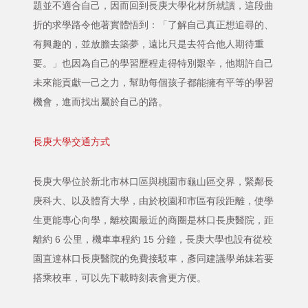
題並不適合自己，因而回到長庚大學化材所就讀，這段曲
折的求學路令他著實體悟到：「了解自己真正想追尋的、
有興趣的，並放膽去築夢，遠比只是去符合他人期待重
要。」也因為自己的學習歷程走得特別艱辛，他期許自己
未來能貢獻一己之力，幫助每個孩子都能擁有平等的學習
機會，進而找出屬於自己的路。
長庚大學交通方式
長庚大學位於新北市林口區與桃園市龜山區交界，緊鄰長
庚科大、以及體育大學，由於校園和市區有段距離，使學
生更能專心向學，離校園最近的商圈是林口長庚醫院，距
離約 6 公里，機車車程約 15 分鐘，長庚大學也設有從校
園直達林口長庚醫院的免費接駁車，彥同建議學弟妹若要
搭乘校車，可以先下載時刻表會更方便。