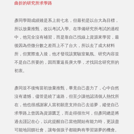
曲折的研究所求學路
彥同學期成績雖是系上前七名，但最初是以台大為目標，
所以放棄推甄，改以考試入學。在準備研究所考試的過程
中，他完全沒有補習，而是靠自己找線上資源來學習，最
後因為些微分數之差而上不了台大，所以去了成大材料
所，但實際進入後，他才發現該實驗室氣氛、研究內容並
不是自己所要的，因而重返長庚大學，才找回念研究所的
初衷。
彥同並不後悔當初放棄推甄，畢竟自己盡力了，心中自然
沒有遺憾，儘管是繞了遠路，但至少讓他認清個人熱忱所
在，他也很感謝家人當初願意支持自己去追夢，縱使自己
求學路上曾因為資源匱乏，而走得很坎坷，但彥同總是將
過去謹記在心，以此提醒自己當他開始有能力時，更該盡
可能地回饋社會，讓每個孩子都能夠有學習築夢的機會。