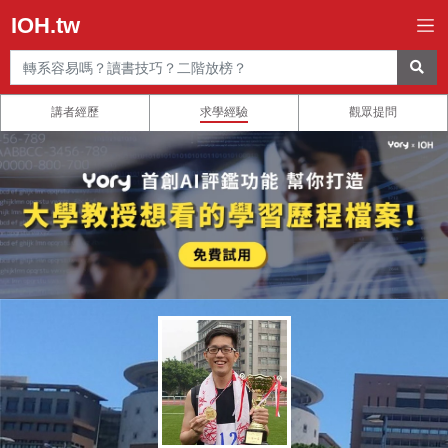
IOH.tw
講者經歷
求學經驗
觀眾提問