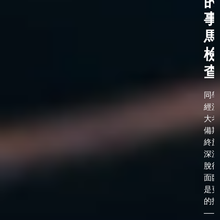
的
事
馬
檢
查
同學
經漫
大考
備期
終於
深淵
脫後
面臨
是更
的抉
——