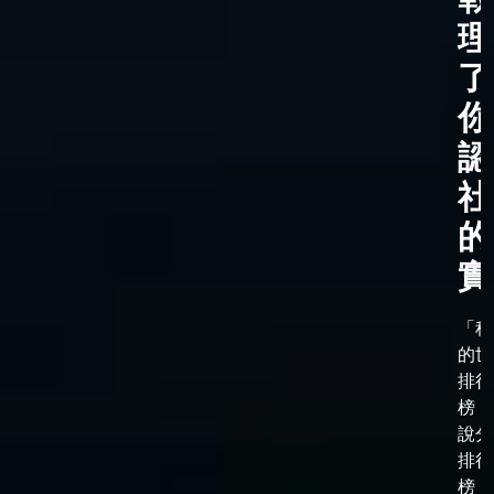
理
了
你
認
社
的
實
「科
的世
排行
榜，
說分
排行
榜，