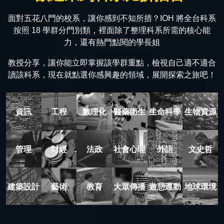
面對五花八門的校系，讓你感到不知所措？IOH 將全台科系
按照 18 學群分門別類，裡面除了整理科系所需的核心能
力，還有熱門點閱的學長姐
教授分享，讓你能立即掌握該學群重點，檢視自己適不適合
讀該科系，現在就點選你感興趣的領域，展開探索之旅吧！
資訊
工程
數理化
醫藥衛生
生命科學
生物資源
管理
財經
法政
社會心理
外語
文史哲
建築設計
藝術
教育
大眾傳播
遊憩運動
地球環境