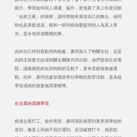
能力，學習如何與人溝通、協作，更負責了系上年度活動
「化材之夜」的籌辦，讓同學能有展現自己的舞台。他同
時也是系籃成員，能和一群同樣熱愛籃球的人為系上爭
光，是令他倍感榮耀的事。
由於自己特別喜歡與狗相處，彥同加入了狗醫生社，這是
由飼主與愛犬組成狗醫生團隊共同出勤，他們曾前往安養
院，讓爺爺奶奶在與狗狗的互動下，更有意願做復健運
動。此外，彥同也參加過慈青社舉辦的新芽活動，是為低
學習成就的孩童做課業輔導。
在企業的震撼學習
經過企業打工、校外實習，彥同深刻感受到業界與學校的
差別，像是上班絕不容許遲到、必須確實打卡，倘若犯