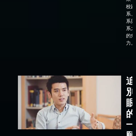
校跟
系、
系與
系之
的角
力。
追
別
眼
的
一
願