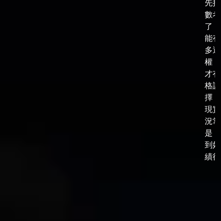
先把
數考
了，
能有
多選
權，
才有
格談
擇，
現實
況常
是，
到好
績後，