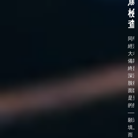
馬
檢
查
同學
經漫
大考
備期
終於
深淵
脫後
面臨
是更
的抉
——
願選
填。
而，