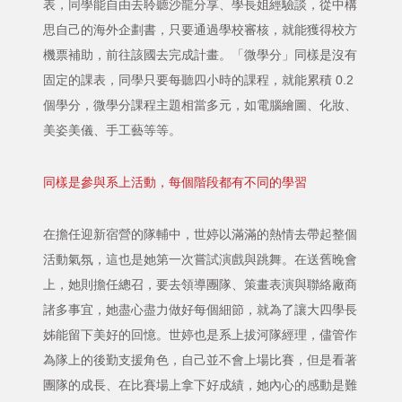
表，同學能自由去聆聽沙龍分享、學長姐經驗談，從中構
思自己的海外企劃書，只要通過學校審核，就能獲得校方
機票補助，前往該國去完成計畫。「微學分」同樣是沒有
固定的課表，同學只要每聽四小時的課程，就能累積 0.2
個學分，微學分課程主題相當多元，如電腦繪圖、化妝、
美姿美儀、手工藝等等。
同樣是參與系上活動，每個階段都有不同的學習
在擔任迎新宿營的隊輔中，世婷以滿滿的熱情去帶起整個
活動氣氛，這也是她第一次嘗試演戲與跳舞。在送舊晚會
上，她則擔任總召，要去領導團隊、策畫表演與聯絡廠商
諸多事宜，她盡心盡力做好每個細節，就為了讓大四學長
姊能留下美好的回憶。世婷也是系上拔河隊經理，儘管作
為隊上的後勤支援角色，自己並不會上場比賽，但是看著
團隊的成長、在比賽場上拿下好成績，她內心的感動是難