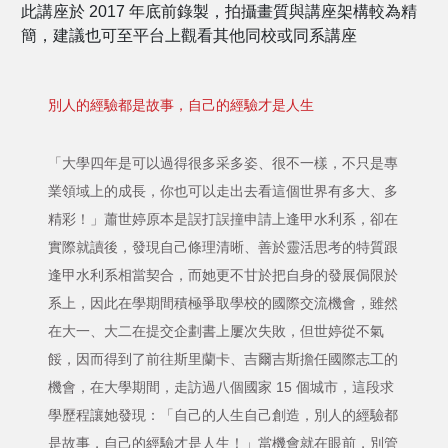
此講座於 2017 年底前錄製，拍攝畫質與講座架構較為精
簡，建議也可至平台上觀看其他同校或同系講座
別人的經驗都是故事，自己的經驗才是人生
「大學四年是可以過得很多采多姿、很不一樣，不只是專
業領域上的成長，你也可以走出去看這個世界有多大、多
精彩！」蕭世婷原本是誤打誤撞申請上逢甲水利系，卻在
實際就讀後，發現自己條理清晰、善於靈活思考的特質跟
逢甲水利系相當契合，而她更不甘於把自身的發展侷限於
系上，因此在學期間積極爭取學校的國際交流機會，雖然
在大一、大二在提交企劃書上屢次失敗，但世婷從不氣
餒，因而得到了前往斯里蘭卡、吉爾吉斯擔任國際志工的
機會，在大學期間，走訪過八個國家 15 個城市，這段求
學歷程讓她發現：「自己的人生自己創造，別人的經驗都
是故事，自己的經驗才是人生！」當機會就在眼前，別管