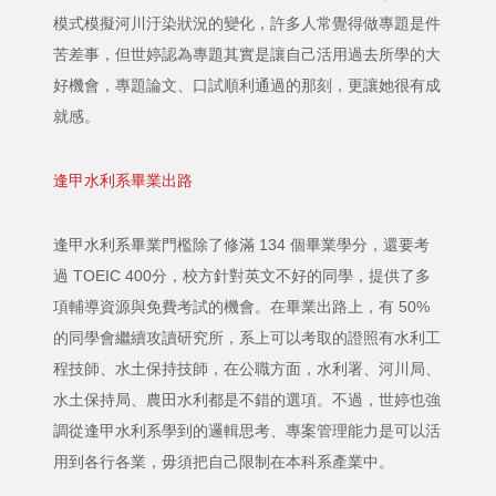
模式模擬河川汙染狀況的變化，許多人常覺得做專題是件
苦差事，但世婷認為專題其實是讓自己活用過去所學的大
好機會，專題論文、口試順利通過的那刻，更讓她很有成
就感。
逢甲水利系畢業出路
逢甲水利系畢業門檻除了修滿 134 個畢業學分，還要考
過 TOEIC 400分，校方針對英文不好的同學，提供了多
項輔導資源與免費考試的機會。在畢業出路上，有 50%
的同學會繼續攻讀研究所，系上可以考取的證照有水利工
程技師、水土保持技師，在公職方面，水利署、河川局、
水土保持局、農田水利都是不錯的選項。不過，世婷也強
調從逢甲水利系學到的邏輯思考、專案管理能力是可以活
用到各行各業，毋須把自己限制在本科系產業中。