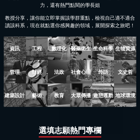
力，還有熱門點閱的學長姐
教授分享，讓你能立即掌握該學群重點，檢視自己適不適合
讀該科系，現在就點選你感興趣的領域，展開探索之旅吧！
資訊
工程
數理化
醫藥衛生
生命科學
生物資源
管理
財經
法政
社會心理
外語
文史哲
建築設計
藝術
教育
大眾傳播
遊憩運動
地球環境
選填志願熱門專欄