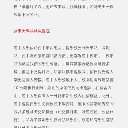
自己準備好了沒，勇於去爭取，挑戰極限，才能走出一條
與眾不同的路。
逢甲大學的特色資源
逢甲大學位於台中市西屯區，從學校要到火車站、高鐵
站、台中著名景點都相當方便，更鄰近逢甲夜市，「夜市
商圈就是我們的學生餐廳。」世婷笑談雖然飲食選擇多
樣，但是不見得好吃，店家汰換率也很高，假日觀光客人
潮更是讓人苦惱。逢甲大學校地不大，校園對角線建築僅
10 分鐘步行距離，鄰近的系館便於同學趕課，在宿舍方
面，逢甲大學保障大一外縣市新生校內住宿權益，此外，
逢甲也提供學生免費軟體下載資源、無限的雲端硬碟空間
以及多種國際交流機會（如交換計畫、壯遊體驗、公益旅
行），又為了鼓勵學生做跨領域學習，規定所有學生都須
選修外系九學分課程。