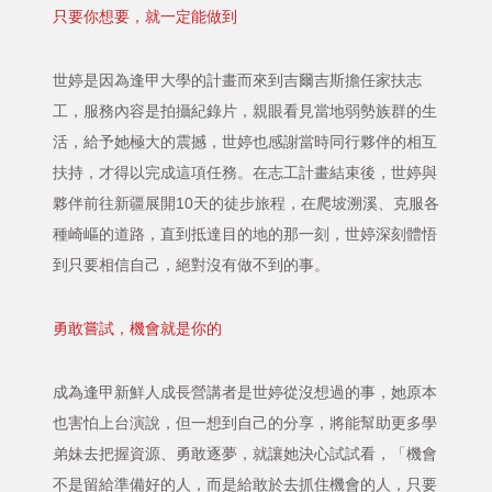
只要你想要，就一定能做到
世婷是因為逢甲大學的計畫而來到吉爾吉斯擔任家扶志
工，服務內容是拍攝紀錄片，親眼看見當地弱勢族群的生
活，給予她極大的震撼，世婷也感謝當時同行夥伴的相互
扶持，才得以完成這項任務。在志工計畫結束後，世婷與
夥伴前往新疆展開10天的徒步旅程，在爬坡溯溪、克服各
種崎嶇的道路，直到抵達目的地的那一刻，世婷深刻體悟
到只要相信自己，絕對沒有做不到的事。
勇敢嘗試，機會就是你的
成為逢甲新鮮人成長營講者是世婷從沒想過的事，她原本
也害怕上台演說，但一想到自己的分享，將能幫助更多學
弟妹去把握資源、勇敢逐夢，就讓她決心試試看，「機會
不是留給準備好的人，而是給敢於去抓住機會的人，只要