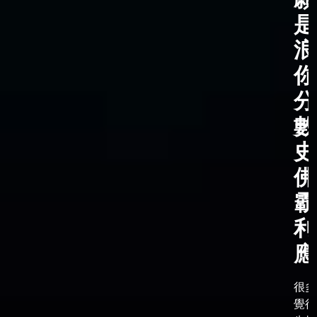
是
浪
你
分
數
史
佛
霸
利
應
很多
覺得