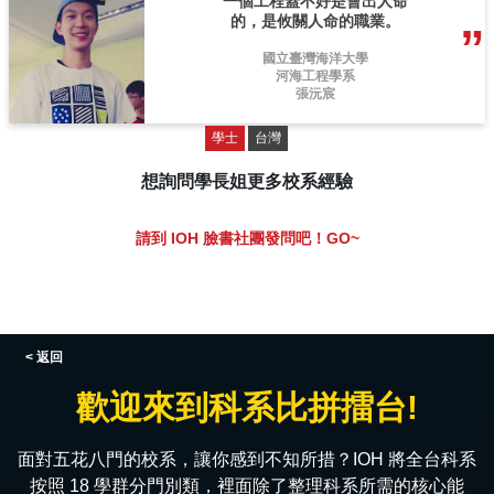
一個工程蓋不好是會出人命
的，是攸關人命的職業。
國立臺灣海洋大學
河海工程學系
張沅宸
學士
台灣
想詢問學長姐更多校系經驗
請到 IOH 臉書社團發問吧！GO~
< 返回
歡迎來到科系比拼擂台!
面對五花八門的校系，讓你感到不知所措？IOH 將全台科系
按照 18 學群分門別類，裡面除了整理科系所需的核心能