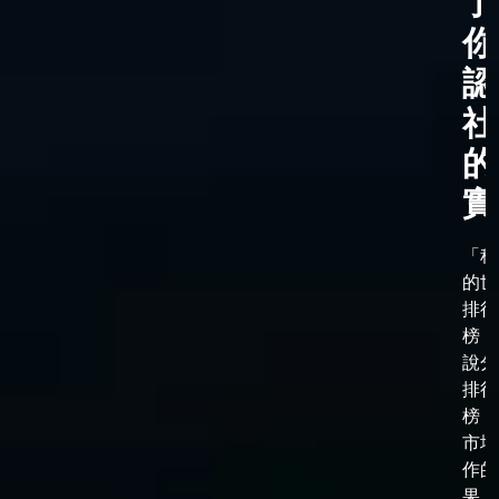
了
你
認
社
的
實
「科
的世
排行
榜，
說分
排行
榜，
市場
作的
果，