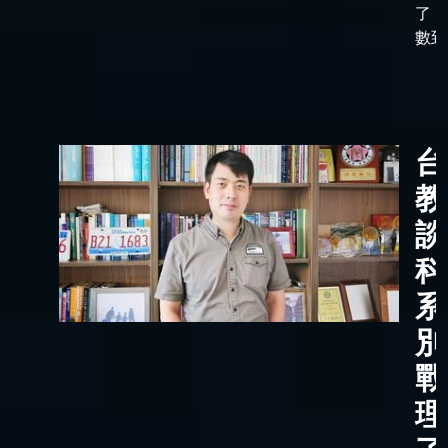
了「
數到了
台
教
談
科
系
別
戰
理