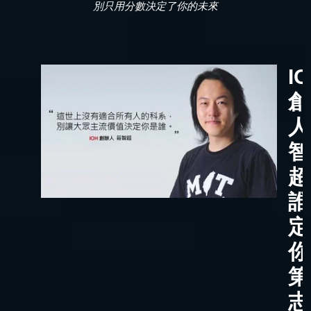
別只用分數決定了你的未來
I
創
人
智
超
誰
定
你
第
志