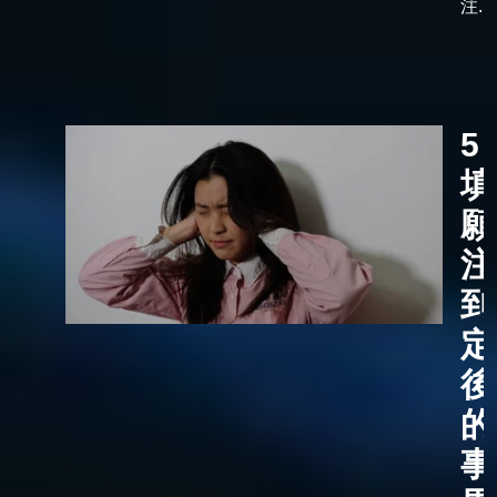
注...
5
填
願
注
到
定
後
的
事