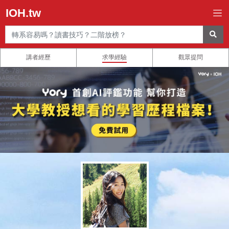
IOH.tw
講者經歷
求學經驗
觀眾提問