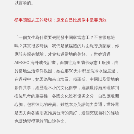
以言喻的。
從事國際志工的發現：原來自己比想像中還要勇敢
「一個女生為什麼要去開發中國家當志工？不會很危險
嗎？其實很多時候，我們是被媒體的片面報導所蒙蔽，你
應該去親身體驗，才會知道當地的美好。」世婷透過
AIESEC 海外成長計畫，而前往斯里蘭卡做志工服務，由
於當地生活條件艱困，她在那50天中都是洗冷水澡度過，
在過程中，她因為和來自埃及、俄羅斯、中國以及當地的
夥伴共事，經歷過不小的文化衝擊，這讓世婷漸漸理解到
換位思考的重要性，各國文化沒有優劣之分，自己應敞開
心胸，包容彼此的差異。雖然本身英語能力普通，世婷還
是盡力向各國朋友推廣台灣的美好，這個突破自我的經驗
也讓她變得更敢開口說英文。