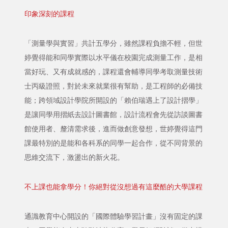
印象深刻的課程
「測量學與實習」共計五學分，雖然課程負擔不輕，但世
婷覺得能和同學實際以水平儀在校園完成測量工作，是相
當好玩、又有成就感的，課程還會輔導同學考取測量技術
士丙級證照，對於未來就業很有幫助，是工程師的必備技
能；跨領域設計學院所開設的「賴伯瑞遇上了設計摺學」
是讓同學用摺紙去設計圖書館，設計流程會先從訪談圖書
館使用者、釐清需求後，進而做創意發想，世婷覺得這門
課最特別的是能和各科系的同學一起合作，從不同背景的
思維交流下，激盪出的新火花。
不上課也能拿學分！你絕對從沒想過有這麼酷的大學課程
通識教育中心開設的「國際體驗學習計畫」沒有固定的課