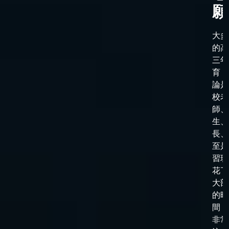
願
大多
的高
三年
育，
論是
校老
師、
生、
長、
至是
習班
花了
大部
的時
間，
非常