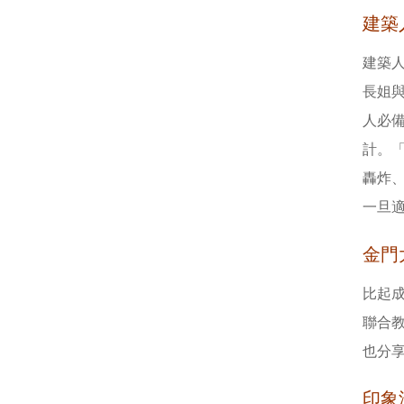
建築
建築
長姐
人必
計。
轟炸
一旦
金門
比起
聯合
也分
印象