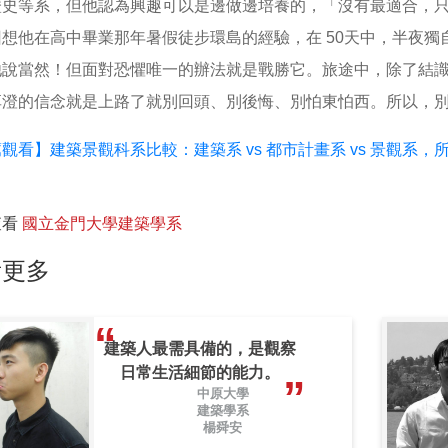
歷史等系，但他認為興趣可以是邊做邊培養的，「沒有最適合，
回想他在高中畢業那年暑假徒步環島的經驗，在 50天中，半夜
他說當然！但面對恐懼唯一的辦法就是戰勝它。旅途中，除了結
享澄的信念就是上路了就別回頭、別後悔、別怕東怕西。所以，
觀看】建築景觀科系比較：建築系 vs 都市計畫系 vs 景觀系
查看
國立金門大學建築學系
看更多
建築人最需具備的，是觀察
日常生活細節的能力。
中原大學
建築學系
楊舜安