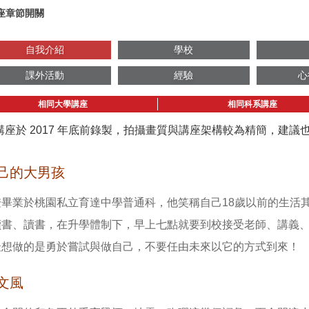
座章節開關
自我介紹
學校
課外活動
經驗
心
相同大學講座
相同科系講座
講座於 2017 年底前錄製，拍攝畫質與講座架構較為精簡，建
己的大男孩
澄畢業於桃園私立育達中學普通科，他笑稱自己18歲以前的生活
讀書、讀書，在升學體制下，早上七點就要到校接受老師、講義
最想做的是勇於嘗試與做自己，不要任由未來以它的方式到來！
文風