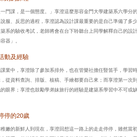
是一門課，是一個態度。」享澄這麼形容金門大學建築系六學分
、說服、反思的過程，享澄認為設計課最重要的是自己準備了多
建築系的驗收考試，老師將會在台下聆聽台上同學解釋自己的設
的容器」。
活動及經驗
的課業中，享澄除了參加系排外，也在管樂社擔任豎笛手，學習
輯，從資料查詢、排版、核稿、手繪都要自己來；而享澄第一次
他的眼界；享澄也鼓勵學弟妹旅行的經驗是建築系學習中不可或
停停的20歲
初稚嫩的新鮮人到現在，享澄回想這一路上的走走停停，雖然當