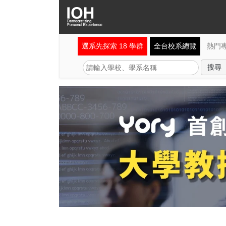
選系先探索 18 學群
全台校系總覽
熱門