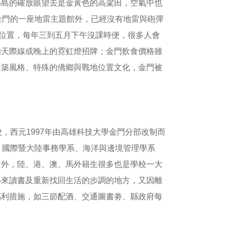
小島的確放眼望去是金黃色的高粱田，空氣中也
金門的一座地雷主題館外，已經沒有地雷與砲彈
島位置，每年三到五月下午沒課時便，很多人會
的天際線或晚上的霓虹燈招牌；金門飲食價格雖
建築風格、特殊的僑鄉與戰地位置文化，金門被
，西元1997年由高雄科技大學金門分部改制而
、國際暨大陸事務學系、海洋與邊境管理學系
另外，陸、港、澳、馬外籍生很多也是學校一大
心來讀書及重新找回生活的步調的地方，又因離
福利措施，如三節配酒、交通圖書劵、縣政府每