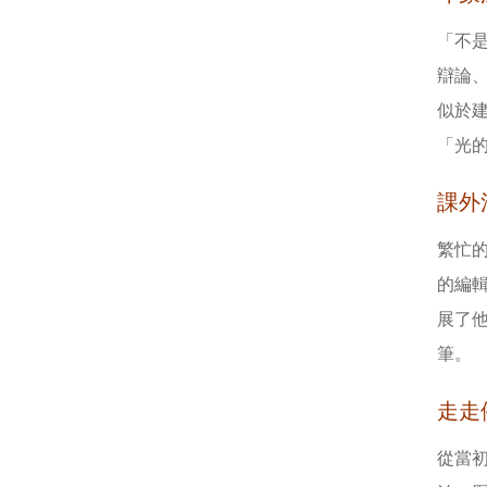
「不
辯論
似於
「光
課外
繁忙
的編
展了
筆。
走走
從當