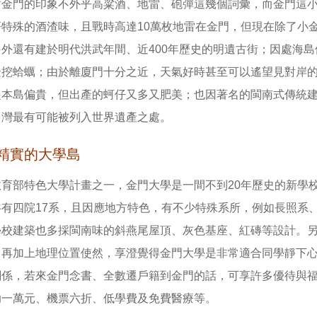
對金門的印象不外乎高粱酒、地雷、砲彈這幾個詞彙，而金門這
著特殊的酒渣味，且戰時高達10萬枚地雷在金門，但現在除了小
另外還有建於明代洪武年間、近400年歷史的明遺古街；因處海
邊挖蛤蠣；由於離廈門十分之近，天氣好時甚至可以遙望見對岸
起本島偏貴，但出產的蚵仔又多又肥美；也因著名的閩南式傳統
台灣最有可能被列入世界遺產之處。
精實的大學島
育部特色大學計畫之一，金門大學是一間不到20年歷史的新學校
共有四院17系，且因應地方特色，有不少特殊系所，例如長照系
學校建築也多採閩南味的斜燕尾屋頂、灰色基座、紅磚等設計。
，再加上地理位置使然，享澄覺得金門大學是非常適合同學靜下
關係，若來金門念書、全數遷戶籍到金門的話，可享許多優待與
助一萬元、機票六折、低學費及免費醫療等。