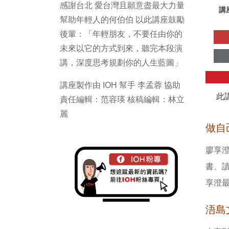
感謝台北 愛台灣且願意盡最大力量
講
幫助年輕人的何伯伯 以此講座鼓勵
後輩：「年輕朋友，不要任由你的
未來以它的方式到來，聽完本段演
講，深度思考規劃你的人生藍圖」
講座製作由 IOH 幫手 李孟蓉 協助
此
責任編輯：范容瑛 核稿編輯：林立
麗
做自
廖享
書、
享澄
浯島