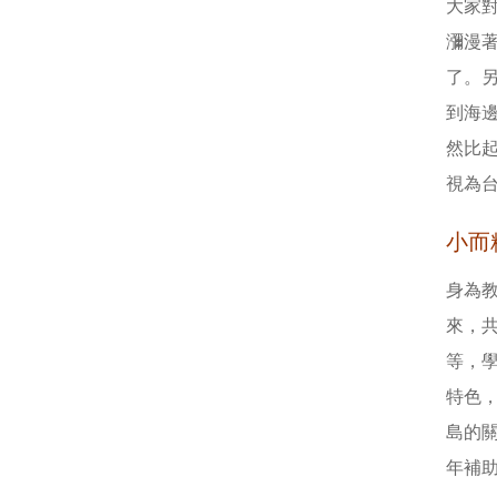
大家
瀰漫
了。
到海
然比
視為
小而
身為教
來，
等，
特色
島的
年補