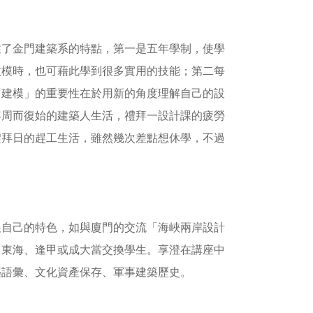
述了金門建築系的特點，第一是五年學制，使學
做模時，也可藉此學到很多實用的技能；第二每
「建模」的重要性在於用新的角度理解自己的設
容周而復始的建築人生活，禮拜一設計課的疲勞
禮拜日的趕工生活，雖然幾次差點想休學，不過
展自己的特色，如與廈門的交流「海峽兩岸設計
、東海、逢甲或成大當交換學生。享澄在講座中
築語彙、文化資產保存、軍事建築歷史。