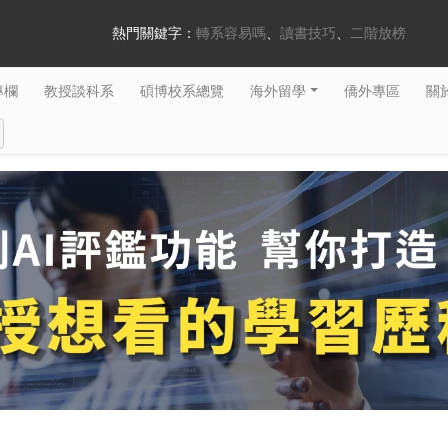
熱門關鍵字：
轉系容易嗎
讀書技巧
二階放榜
專欄
教授談科系
碩博校系總覽
海外留學
僑外專區
關於