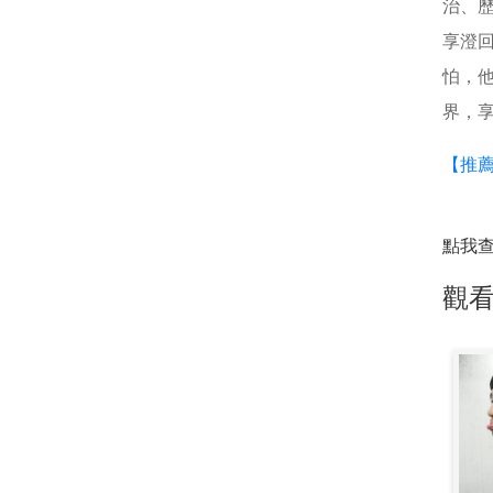
治、
享澄
怕，
界，
【推薦
點我
觀