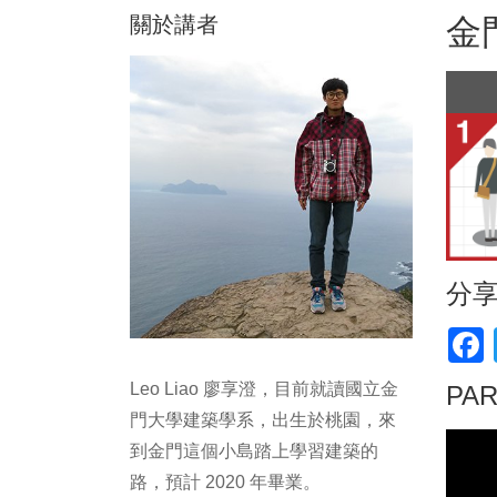
關於講者
金
分
F
Leo Liao 廖享澄，目前就讀國立金
PA
門大學建築學系，出生於桃園，來
到金門這個小島踏上學習建築的
路，預計 2020 年畢業。