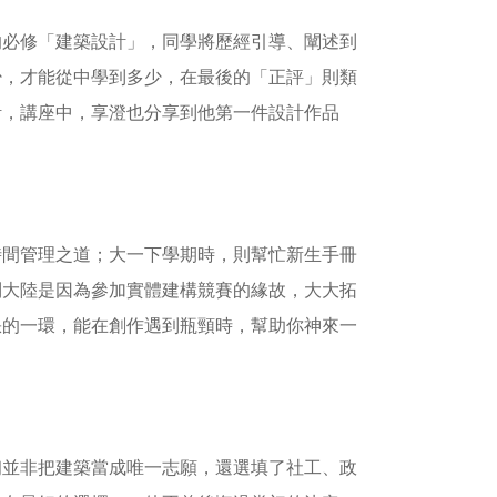
的必修「建築設計」，同學將歷經引導、闡述到
少，才能從中學到多少，在最後的「正評」則類
計，講座中，享澄也分享到他第一件設計作品
時間管理之道；大一下學期時，則幫忙新生手冊
到大陸是因為參加實體建構競賽的緣故，大大拓
缺的一環，能在創作遇到瓶頸時，幫助你神來一
初並非把建築當成唯一志願，還選填了社工、政