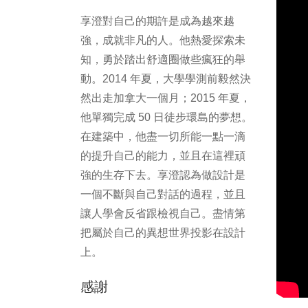
享澄對自己的期許是成為越來越
強，成就非凡的人。他熱愛探索未
知，勇於踏出舒適圈做些瘋狂的舉
動。2014 年夏，大學學測前毅然決
然出走加拿大一個月；2015 年夏，
他單獨完成 50 日徒步環島的夢想。
在建築中，他盡一切所能一點一滴
的提升自己的能力，並且在這裡頑
強的生存下去。享澄認為做設計是
一個不斷與自己對話的過程，並且
讓人學會反省跟檢視自己。盡情第
把屬於自己的異想世界投影在設計
上。
感謝