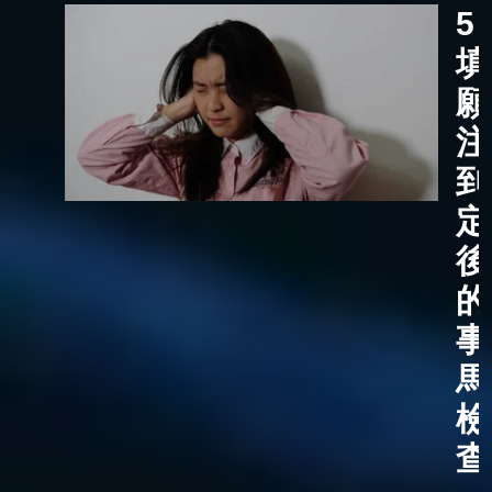
5
填
願
注
到
定
後
的
事
馬
檢
查