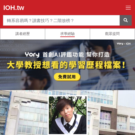
IOH.tw
講者經歷
求學經驗
觀眾提問