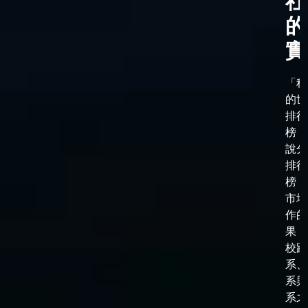
社
的
實
「科
的世
排行
榜，
說分
排行
榜，
市場
作的
果，
校跟
系、
系與
系之