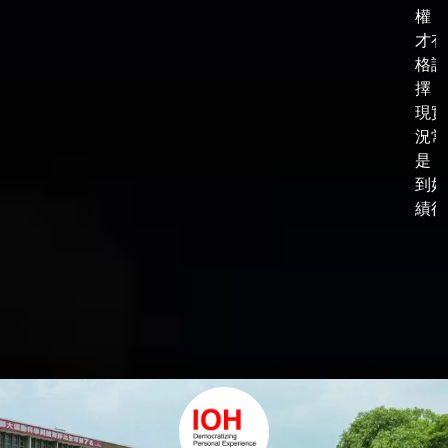
權，
才有
格談
擇，
現實
況常
是，
到好
績後，