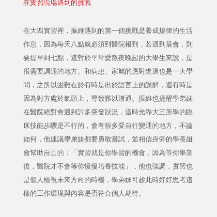
在實習現場遇到的挑戰
在大四實習裡，振維遇到的第一個挑戰是養成規律的生活
作息，因為每天八點就必須到醫院報到，若遇到晨會，則
要提早到七點，這對於平常愛熬夜晚起的大學生來說，是
很需要調適的地方。和病患、家屬的應對進退也是一大學
問，之所以困難在於有時是出於語言上的誤解，還有時是
因為對方處於氣頭上，導致難以溝通。振維也提醒學弟妹
在醫院絕對會遇到許多突發狀況，這時光靠大三所學的臨
床技能步驟是不行的，會有很多要自行變通的地方，不論
如何，他建議學弟妹都要勇敢嘗試，並相信身旁的學長姐
會幫助自己的：「實習就是你學習的機會，因為等你畢業
後，醫院才不會等你慢慢培養技能」，他也強調，實習也
是個人檢視未來方向的時機，學弟妹可趁此時好好思考這
樣的工作環境與內容是否符合個人期待。