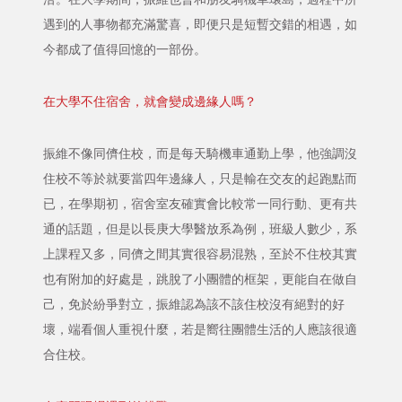
遇到的人事物都充滿驚喜，即便只是短暫交錯的相遇，如
今都成了值得回憶的一部份。
在大學不住宿舍，就會變成邊緣人嗎？
振維不像同儕住校，而是每天騎機車通勤上學，他強調沒
住校不等於就要當四年邊緣人，只是輸在交友的起跑點而
已，在學期初，宿舍室友確實會比較常一同行動、更有共
通的話題，但是以長庚大學醫放系為例，班級人數少，系
上課程又多，同儕之間其實很容易混熟，至於不住校其實
也有附加的好處是，跳脫了小團體的框架，更能自在做自
己，免於紛爭對立，振維認為該不該住校沒有絕對的好
壞，端看個人重視什麼，若是嚮往團體生活的人應該很適
合住校。