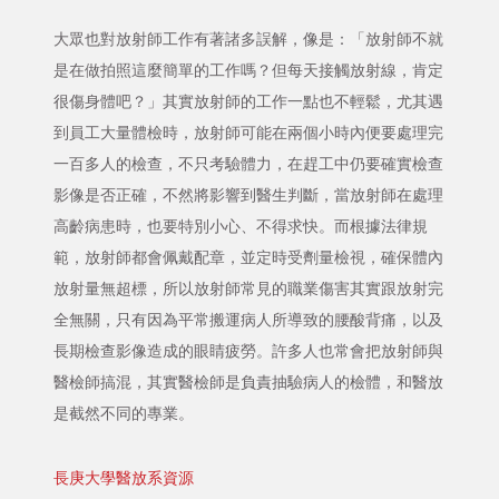
大眾也對放射師工作有著諸多誤解，像是：「放射師不就
是在做拍照這麼簡單的工作嗎？但每天接觸放射線，肯定
很傷身體吧？」其實放射師的工作一點也不輕鬆，尤其遇
到員工大量體檢時，放射師可能在兩個小時內便要處理完
一百多人的檢查，不只考驗體力，在趕工中仍要確實檢查
影像是否正確，不然將影響到醫生判斷，當放射師在處理
高齡病患時，也要特別小心、不得求快。而根據法律規
範，放射師都會佩戴配章，並定時受劑量檢視，確保體內
放射量無超標，所以放射師常見的職業傷害其實跟放射完
全無關，只有因為平常搬運病人所導致的腰酸背痛，以及
長期檢查影像造成的眼睛疲勞。許多人也常會把放射師與
醫檢師搞混，其實醫檢師是負責抽驗病人的檢體，和醫放
是截然不同的專業。
長庚大學醫放系資源