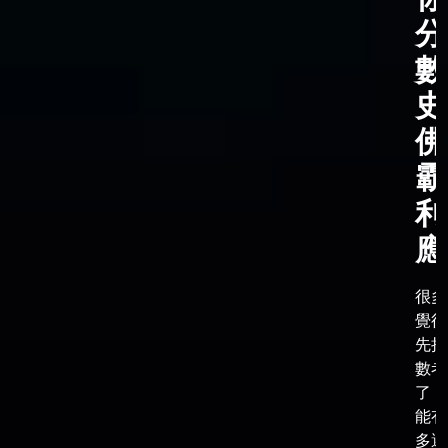
分
數
史
佛
霸
利
應
很多
覺得
先把
數考
了，
能有
多選