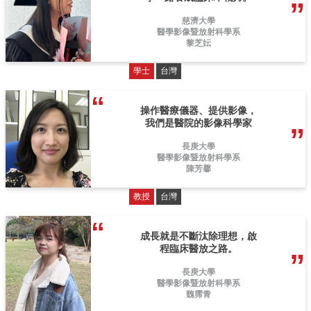
慈濟大學
醫學影像暨放射科學系
黎芝妘
學士
台灣
操作醫療儀器、提供影像，
我們是醫院的影像科學家
長庚大學
醫學影像暨放射科學系
陳芳馨
教授
台灣
成長就是不斷汰除理想，啟
程臨床醫放之路。
長庚大學
醫學影像暨放射科學系
魏霈青