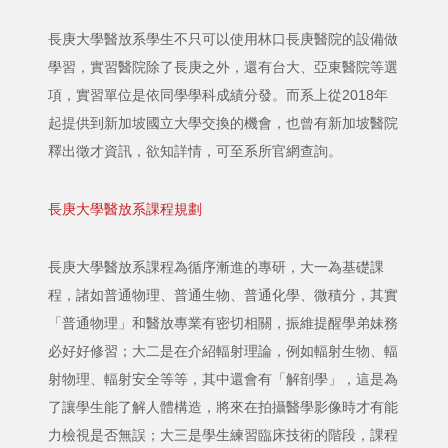
長庚大學醫放系學生不只可以使用林口長庚醫院的設備做
學習，實習醫院除了長庚之外，還有台大、亞東醫院等選
項，實習單位是依同學學科成績分發。而系上從2018年
起提供到新加坡國立大學交換的機會，也曾有新加坡醫院
釋出徵才資訊，欲知詳情，可至系所官網查詢。
長庚大學醫放系課程規劃
長庚大學醫放系課程為循序漸進的專研，大一為基礎課
程，諸如普通物理、普通生物、普通化學、微積分，其實
「普通物理」和醫放專業有密切相關，振維提醒學弟妹務
必好好修習；大二是在介紹輻射理論，例如輻射生物、輻
射物理、輻射安全等等，其中還會有「解剖學」，這是為
了讓學生能了解人體構造，將來在拍攝醫學影像時才有能
力檢視是否無誤；大三是學生練習臨床技術的階段，課程