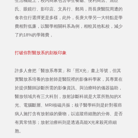
生活機能上，校內商家包含學生餐廳、便利商店、屈臣
氏、眼鏡行、影印店、文具行、郵局，而長庚醫院周遭的
食衣住行選擇更是多樣，此外，長庚大學另一大特點是學
費相對低廉，以醫學相關科系為例，相較其他私校，減少
了約18%的學雜費，
打破你對醫放系的刻板印象
許多人會把「醫放系專業」和「照X光」畫上等號，但其
實醫放系培養的放射師是醫院裡的影像科學家，其專業在
於提供醫師診斷所需的影像資訊、與治療時的儀器協助，
醫放領域共有三大科別，放射診斷科就是大眾所熟知的X
光、電腦斷層、MRI核磁共振；核子醫學科則是針對罹癌
病人施打含有放射線的藥物，以追蹤癌細胞的分佈、是否
有異常情形；放射治療科則是透過高能X光來殺死癌細
胞。