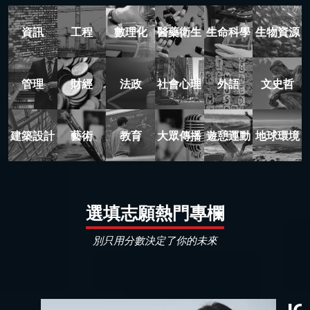
資訊
工程
數理化
醫藥衛生
生命科學
生物資源
管理
財經
法政
社會心理
外語
文史哲
建築設計
藝術
教育
大眾傳播
遊憩運動
地球環境
選填志願熱門專欄
別只用分數決定了你的未來