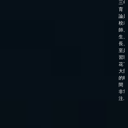
三年
育，
論是
校老
師、
生、
長、
至是
習班
花了
大部
的時
間，
非常
注...