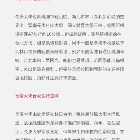
長庚大學位於桃園市龜山區、新北市林口區和新莊區的交
界出，緊鄰長庚科技大學、國立體育大學三校，校園距機
場捷運A7步行約10分鐘，但振維提醒，雖然搭機捷前往
台北方便，但是票價相對貴，同學一般是會搭學校接駁車
到林口長庚醫院後再轉客運，例如汎航客運有通往桃園車
站、台北車站，而國光、統聯也是選項。若同學能自備機
車，外出是最為便利，但要注意從校園到新莊的交通路段
坡地較陡，須額外注意行車安全。
長庚大學食衣住行選擇
長庚大學由於座落在林口台地，氣候屬於風大雨大溼氣
重，故振維建議學弟妹要準備好除濕器、雨傘。在住宿
上，長庚大學宿舍充足，保障學生四年校內住宿權益，在