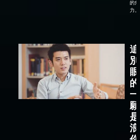
的角
力。
追
別
眼
的
一
願
是
浪
你