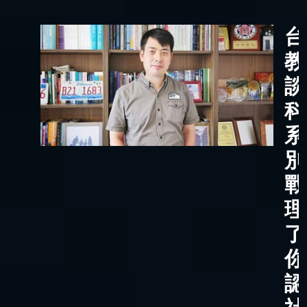
台
教
談
科
系
別
戰
理
了
你
認