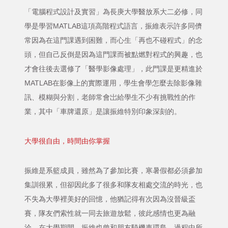
「電腦程式設計及實習」為長庚大學醫放系大二必修，同
學是學習MATLAB這項高階程式語言，振維表示許多同儕
常因為在這門課遇到困難，而心生「再也不碰程式」的念
頭，但自己反倒是因為這門課而被點燃對程式的興趣，也
才會往後去選修了「醫學影像處理」，此門課是更精進於
MATLAB在影像上的實際運用，學生會學怎麼去除影像雜
訊、模糊與分割，老師常會岀給學生不少有挑戰性的作
業，其中「車牌還原」是讓振維特別印象深刻的。
大學很自由，時間由你掌握
振維是系籃成員，雖然為了參加比賽，寒暑假都必須參加
集訓很累，但卻因此多了很多和隊友相處交流的時光，也
不失為大學裡美好的回憶，他猶記得有次因為沒晉級盃
賽，隊友們索性就一同去旅遊放鬆，彼此感情也更為融
洽。在大學期間，振維也曾和朋友騎機車環島，過程中所