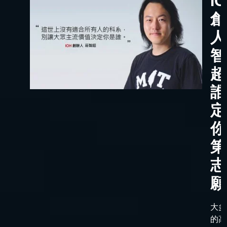
I
創
人
智
超
誰
定
你
第
志
願
大多
的高