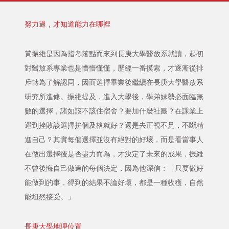
努力過，才知道能力在哪裡
黃振維是因為指考落點而來到長庚大學醫放系就讀，起初
對醫放系專業也是懵懵懂懂，歷經一番摸索，才逐漸從排
斥轉為了解認同，因而選擇畢業後繼續在長庚大學醫放系
研究所進修。振維提及，進入大學後，學弟妹勢必面臨無
數的選擇，諸如該不該住宿舍？要加什麼社團？在課業上
遇到挫敗該選擇拚個及格就好？還是去正視不足，不斷精
進自己？其實每個選擇並沒有絕對的好壞，而是看當事人
在做出選擇後是否盡力而為，才決定了未來的成果，振維
不曾後悔自己做過的每個決定，因為他深信：「只要做好
能做到的事，得到的結果不論好壞，都是一種收穫，自然
能坦然接受。」
長庚大學地理位置