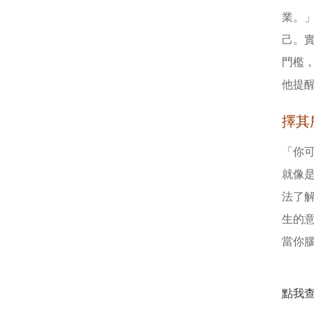
業。
己。
門檻
他提
擇其
「你
就像
法了
生的
當你
點我