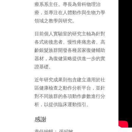
療系系主任。專長為骨科物理治
療，並專注在人體動作與生物力學
領域之教學與研究。
目前個人實驗室的研究主軸為針對
各式術後患者、慢性疼痛患者、高
齡銀髮族群開發各種居家復健輔助
器材，為復健策略提供進一步的實
證基礎。
近年研究成果則包含建立適用於社
區健康檢查之動作分析平台，並針
對不同族群的各項動作參數進行分
析，以提供臨床運動指引。
感謝
責任編輯： 張紹敏