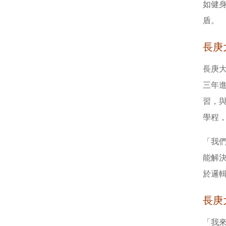
如健
盾。
長庚
長庚
三年進
習，
學程
「我
能解
於邏
長庚
「我來