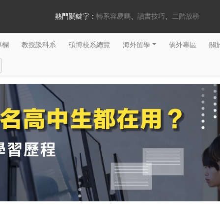
熱門關鍵字：
轉系容易嗎
讀書技巧
二階放榜
專欄
教授談科系
碩博校系總覽
海外留學
僑外專區
關於