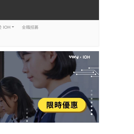
 IOH
全職招募