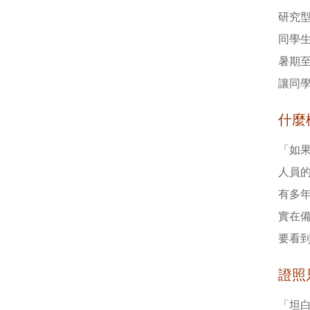
研究
同學
暑期至
讓同
什麼
「如
人員
有多
實在
要看
證照
「坦