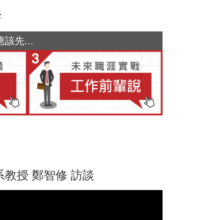
修
先...
教授 鄭智修 訪談