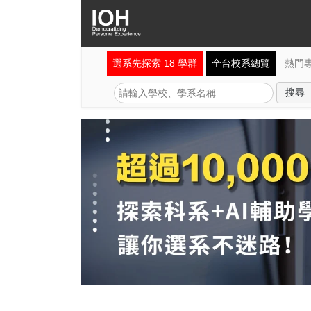
選系先探索 18 學群
全台校系總覽
熱門