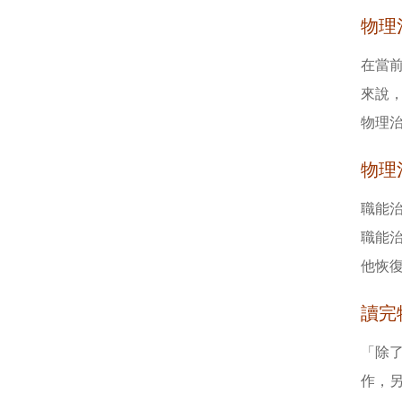
物理
在當
來說
物理
物理
職能
職能
他恢
讀完
「除了
作，