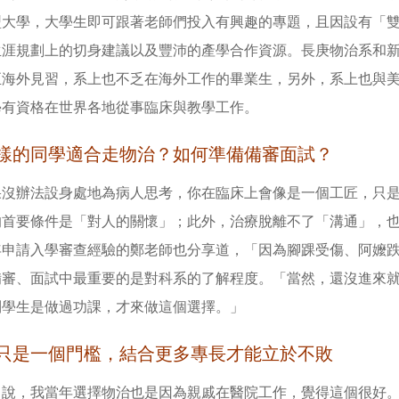
型大學，大學生即可跟著老師們投入有興趣的專題，且因設有「
生涯規劃上的切身建議以及豐沛的產學合作資源。長庚物治系和
海外見習，系上也不乏在海外工作的畢業生，另外，系上也與美國 Unive
學有資格在世界各地從事臨床與教學工作。
樣的同學適合走物治？如何準備備審面試？
果沒辦法設身處地為病人思考，你在臨床上會像是一個工匠，只
的首要條件是「對人的關懷」；此外，治療脫離不了「溝通」，
年申請入學審查經驗的鄭老師也分享道，「因為腳踝受傷、阿嬤
備審、面試中最重要的是對科系的了解程度。「當然，還沒進來
到學生是做過功課，才來做這個選擇。」
只是一個門檻，結合更多專長才能立於不敗
白說，我當年選擇物治也是因為親戚在醫院工作，覺得這個很好