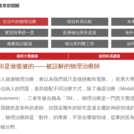
座章節開關
生活中的物理治療
相似科系比較
未
實習與學碩一貫
長庚物治系所資源
海外
備審面試建議
物治系到醫工所
給
相同大學講座
相同科系講座
你是做復健的——被誤解的物理治療師
些人做過物理治療，會以為我們就只是做熱敷和電療。」長庚大
估病人的問題，進而搭配不同治療方式，除了儀器治療（Modalit
ovement），三者常被合稱為「3M」。物理治療是一門西方
「我雖然是骨科的老師，但我這幾年的研究是過去屬於神經領域
出，物理治療師是「動作」的專家，不管在哪個領域，從事的皆
明確分野。