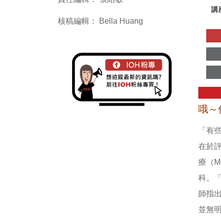
講
核稿編輯： Bella Huang
哦～
「有
在於評
療（M
科。
師指
並無