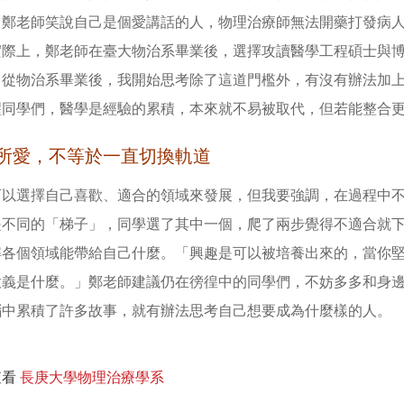
」鄭老師笑說自己是個愛講話的人，物理治療師無法開藥打發病
實際上，鄭老師在臺大物治系畢業後，選擇攻讀醫學工程碩士與
，從物治系畢業後，我開始思考除了這道門檻外，有沒有辦法加
醒同學們，醫學是經驗的累積，本來就不易被取代，但若能整合
所愛，不等於一直切換軌道
可以選擇自己喜歡、適合的領域來發展，但我要強調，在過程中
是不同的「梯子」，同學選了其中一個，爬了兩步覺得不適合就
解各個領域能帶給自己什麼。「興趣是可以被培養出來的，當你
意義是什麼。」鄭老師建議仍在徬徨中的同學們，不妨多多和身
腦中累積了許多故事，就有辦法思考自己想要成為什麼樣的人。
查看
長庚大學物理治療學系