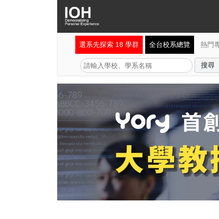
選系先探索 18 學群
全台校系總覽
熱門