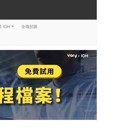
 IOH
全職招募