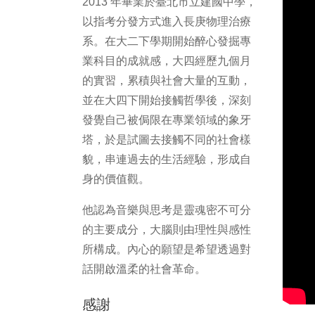
2013 年畢業於臺北市立建國中學，
以指考分發方式進入長庚物理治療
系。在大二下學期開始醉心發掘專
業科目的成就感，大四經歷九個月
的實習，累積與社會大量的互動，
並在大四下開始接觸哲學後，深刻
發覺自己被侷限在專業領域的象牙
塔，於是試圖去接觸不同的社會樣
貌，串連過去的生活經驗，形成自
身的價值觀。
他認為音樂與思考是靈魂密不可分
的主要成分，大腦則由理性與感性
所構成。內心的願望是希望透過對
話開啟溫柔的社會革命。
感謝