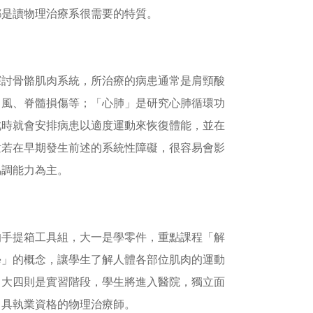
都是讀物理治療系很需要的特質。
探討骨骼肌肉系統，所治療的病患通常是肩頸酸
中風、脊髓損傷等；「心肺」是研究心肺循環功
此時就會安排病患以適度運動來恢復體能，並在
童若在早期發生前述的系統性障礙，很容易會影
協調能力為主。
的手提箱工具組，大一是學零件，重點課程「解
學」的概念，讓學生了解人體各部位肌肉的運動
；大四則是實習階段，學生將進入醫院，獨立面
名具執業資格的物理治療師。