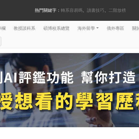
熱門關鍵字：
轉系容易嗎
讀書技巧
二階放榜
專欄
教授談科系
碩博校系總覽
海外留學
僑外專區
關於