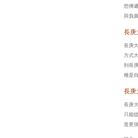
想傳
與負
長庚
長庚
方式大
到長庚
種是自
長庚
長庚
只能
造更