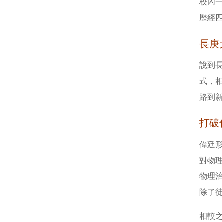
校內一
歷經
長庚
說到
式，相
路到
打破
偉廷
對物
物理
除了
相較