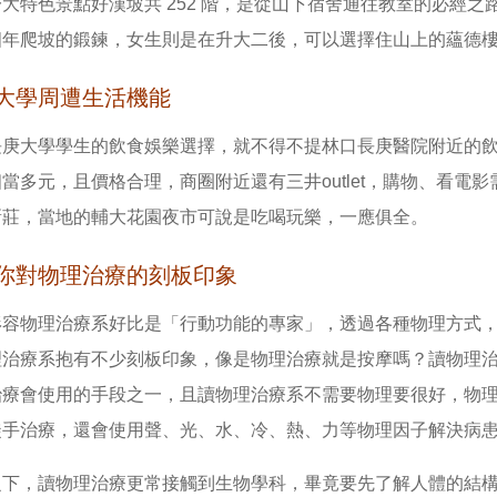
大特色景點好漢坡共 252 階，是從山下宿舍通往教室的必經
四年爬坡的鍛鍊，女生則是在升大二後，可以選擇住山上的蘊德
大學周遭生活機能
長庚大學學生的飲食娛樂選擇，就不得不提林口長庚醫院附近的
當多元，且價格合理，商圈附近還有三井outlet，購物、看電
新莊，當地的輔大花園夜市可說是吃喝玩樂，一應俱全。
你對物理治療的刻板印象
形容物理治療系好比是「行動功能的專家」，透過各種物理方式
理治療系抱有不少刻板印象，像是物理治療就是按摩嗎？讀物理
治療會使用的手段之一，且讀物理治療系不需要物理要很好，物
徒手治療，還會使用聲、光、水、冷、熱、力等物理因子解決病
之下，讀物理治療更常接觸到生物學科，畢竟要先了解人體的結