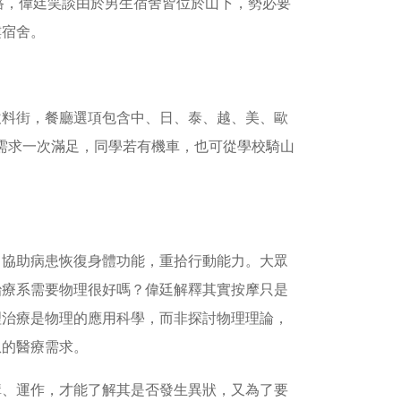
之路，偉廷笑談由於男生宿舍皆位於山下，勢必要
樓宿舍。
飲料街，餐廳選項包含中、日、泰、越、美、歐
影需求一次滿足，同學若有機車，也可從學校騎山
，協助病患恢復身體功能，重拾行動能力。大眾
治療系需要物理很好嗎？偉廷解釋其實按摩只是
理治療是物理的應用科學，而非探討物理理論，
患的醫療需求。
構、運作，才能了解其是否發生異狀，又為了要