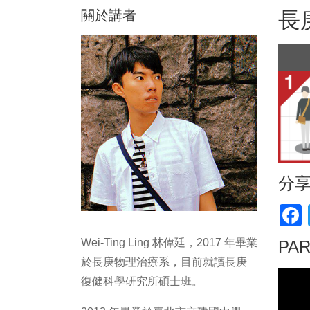
關於講者
長
分
F
Wei-Ting Ling 林偉廷，2017 年畢業
PA
於長庚物理治療系，目前就讀長庚
復健科學研究所碩士班。