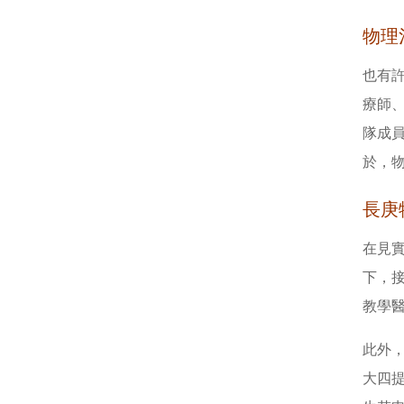
物理
也有
療師
隊成
於，
長庚
在見
下，
教學
此外
大四