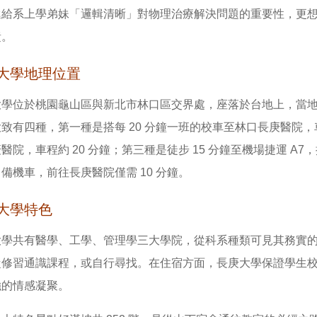
遞給系上學弟妹「邏輯清晰」對物理治療解決問題的重要性，更
責。
大學地理位置
大學位於桃園龜山區與新北市林口區交界處，座落於台地上，當
致有四種，第一種是搭每 20 分鐘一班的校車至林口長庚醫院，車程
醫院，車程約 20 分鐘；第三種是徒步 15 分鐘至機場捷運 
備機車，前往長庚醫院僅需 10 分鐘。
大學特色
大學共有醫學、工學、管理學三大學院，從科系種類可見其務實
從修習通識課程，或自行尋找。在住宿方面，長庚大學保證學生
強的情感凝聚。