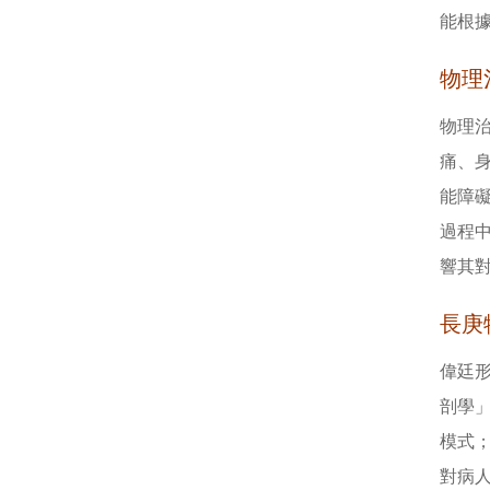
能根
物理
物理
痛、
能障
過程
響其
長庚
偉廷
剖學
模式
對病