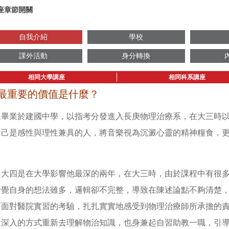
座章節開關
自我介紹
學校
課外活動
身分轉換
相同大學講座
相同科系講座
最重要的價值是什麼？
廷畢業於建國中學，以指考分發進入長庚物理治療系，在大三時
自己是感性與理性兼具的人，將音樂視為沉澱心靈的精神糧食，
、大四是在大學影響他最深的兩年，在大三時，由於課程中有很
發覺自身的想法雖多，邏輯卻不完整，導致在陳述論點不夠清楚
著面對醫院實習的考驗，扎扎實實地感受到物理治療師所承擔的
、深入的方式重新去理解物治知識，也身兼起自習助教一職，引