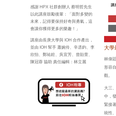
講
感謝 HPX 社群創辦人 蔡明哲先生
以此講座鼓勵後輩：「面對多變的
未來，記得要保持好奇與勇氣，這
會讓你獲得更多的樂趣！」
講座由長庚大學與 IOH 合作產出，
大學
並由 IOH 幫手 蕭婉伶、辛丞鈞、李
欣怡、鄭祐銓、吳宜芳、曾貽萱、
林偉
陳冠蓉 協助 責任編輯：林立麗
形容
觀。
大三
中，
緊接
統性