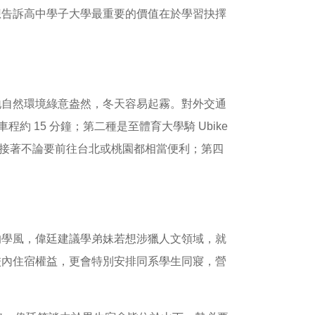
想告訴高中學子大學最重要的價值在於學習抉擇
地自然環境綠意盎然，冬天容易起霧。對外交通
約 15 分鐘；第二種是至體育大學騎 Ubike
A7，接著不論要前往台北或桃園都相當便利；第四
的學風，偉廷建議學弟妹若想涉獵人文領域，就
校內住宿權益，更會特別安排同系學生同寢，營