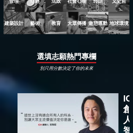
管理
財經
法政
社會心理
外語
文史哲
建築設計
藝術
教育
大眾傳播
遊憩運動
地球環境
選填志願熱門專欄
別只用分數決定了你的未來
I
創
人
智