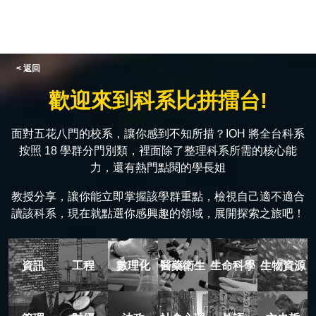
< 返回
歡迎來到科系比拼擂台!
面對五花八門的校系，讓你感到不知所措？IOH 將全台科系
按照 18 學群分門別類，裡面除了整理科系所需的核心能
力，還有熱門點閱的學長姐
教授分享，讓你能立即掌握該學群重點，檢視自己適不適合
讀該科系，現在就點選你感興趣的領域，展開探索之旅吧！
資訊
工程
數理化
醫藥衛生
生命科學
生物資源