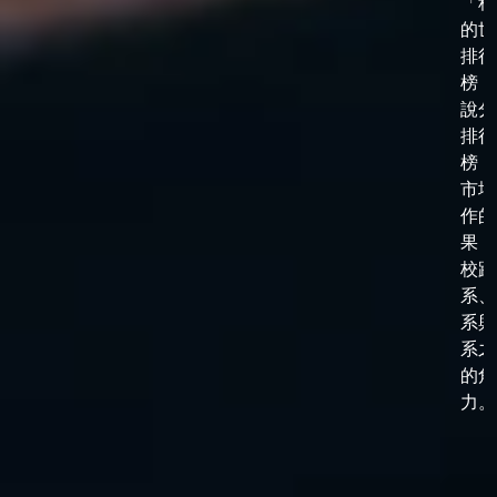
「科
的世
排行
榜，
說分
排行
榜，
市場
作的
果，
校跟
系、
系與
系之
的角
力。