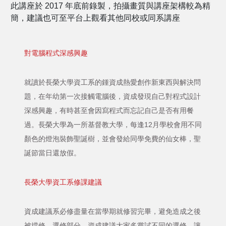
此講座於 2017 年底前錄製，拍攝畫質與講座架構較為精
簡，建議也可至平台上觀看其他同校或同系講座
對電腦程式深感興趣
就讀於長榮大學資工系的鍾資成熱愛創作新東西與解決問
題，在年幼第一次接觸電腦後，資成發現自己對程式設計
深感興趣，有時甚至會因寫程式而忘記自己是否有用餐
過。長榮大學為一所基督教大學，每逢12月學校會用不同
顏色的燈泡裝飾聖誕樹，並會發給同學免費的仙女棒，聖
誕節當日還放假。
長榮大學資工系修課建議
資成建議系必修盡量在當學期就修習完畢，避免造成之後
被擋修。選修部分，資成建議大家多嘗試不同的選修。讓