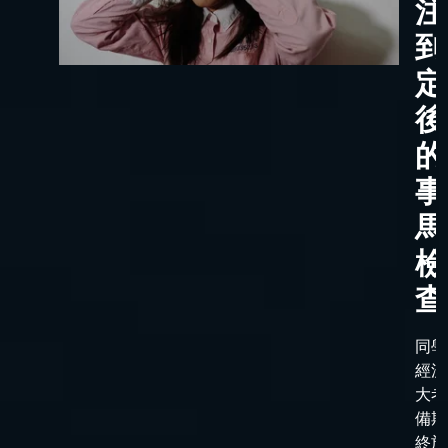
注
到
定
後
的
事
馬
檢
查
同學
經漫
大考
備期
終於