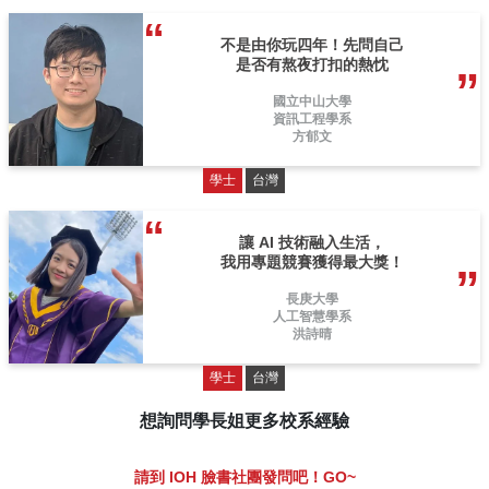
不是由你玩四年！先問自己
是否有熬夜打扣的熱忱
國立中山大學
資訊工程學系
方郁文
學士
台灣
讓 AI 技術融入生活，
我用專題競賽獲得最大獎！
長庚大學
人工智慧學系
洪詩晴
學士
台灣
想詢問學長姐更多校系經驗
請到 IOH 臉書社團發問吧！GO~