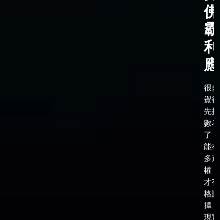
佛
霸
利
應
很多
覺得
先把
數考
了，
能有
多選
權，
才有
格談
擇，
現實