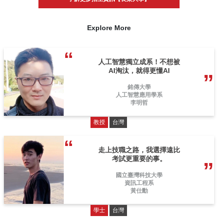
Explore More
人工智慧獨立成系！不想被
AI淘汰，就得更懂AI
銘傳大學
人工智慧應用學系
李明哲
教授
台灣
走上技職之路，我選擇遠比
考試更重要的事。
國立臺灣科技大學
資訊工程系
黃仕勳
學士
台灣