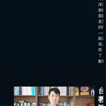
深淵
脫後
面臨
是更
的抉
——
願選
填。
而，
了「
數到了
台
教