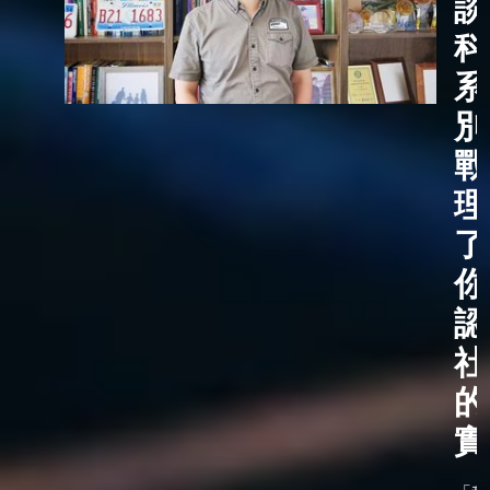
談
科
系
別
戰
理
了
你
認
社
的
實