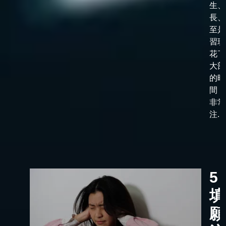
生、
長、
至是
習班
花了
大部
的時
間，
非常
注...
5
填
願