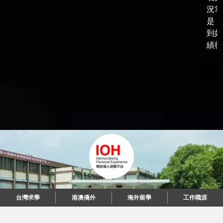
況常
是，
到好
績後，
台灣求學
港澳僑外
海外留學
工作職涯