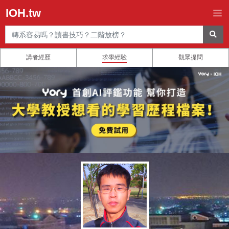
IOH.tw
講者經歷
求學經驗
觀眾提問