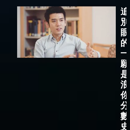
追
別
眼
的
一
願
是
浪
你
分
數
史