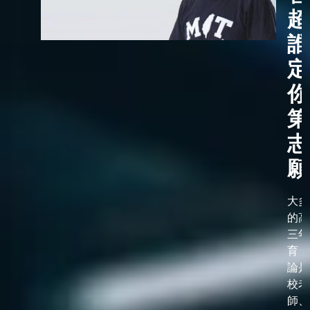
超
誰
定
你
第
志
願
大多
的高
三年
育，
論是
校老
師、