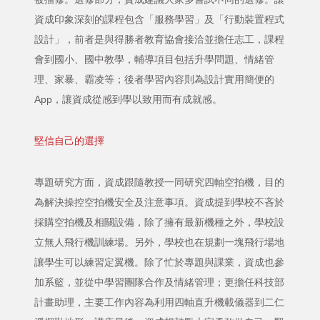
資成印象深刻的課程包含「服務學習」及「行動裝置程式
設計」，前者是與得勝者教育協會接洽並擔任志工，課程
會到國小、國中教學，輔導項目包括升學問題、情緒管
理、家暴、霸凌等；後者學習內容則為設計實用簡便的
App，讓資成從感到學以致用而有成就感。
堅信自己的選擇
專題研究方面，資成跟隨教授一同研究四軸空拍機，目的
為解決操控空拍機安全及注意事項。資成提到學校不吝於
採購空拍機及相關設備，除了擁有最新機種之外，學校設
立無人飛行機訓練場。另外，學校也在規劃一塊飛行場地
讓學生可以練習定翼機。除了忙於專題與課業，資成也參
加系籃，並從中學習團隊合作及情緒管理；更擔任科技部
計畫助理，主要工作內容為利用四軸直升機載儀器到二仁