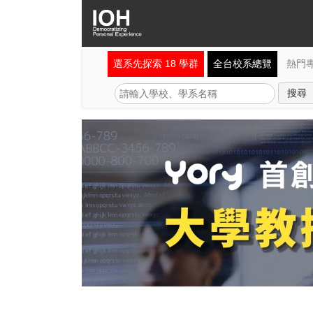
選系先探索 18 學群
全台校系總覽
熱門