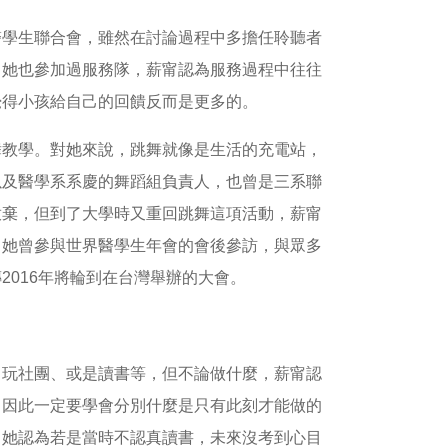
醫學生聯合會，雖然在討論過程中多擔任聆聽者
，她也參加過服務隊，薪甯認為服務過程中往往
覺得小孩給自己的回饋反而是更多的。
舞教學。對她來說，跳舞就像是生活的充電站，
以及醫學系系慶的舞蹈組負責人，也曾是三系聯
放棄，但到了大學時又重回跳舞這項活動，薪甯
，她曾參與世界醫學生年會的會後參訪，與眾多
016年將輪到在台灣舉辦的大會。
、玩社團、或是讀書等，但不論做什麼，薪甯認
，因此一定要學會分別什麼是只有此刻才能做的
，她認為若是當時不認真讀書，未來沒考到心目