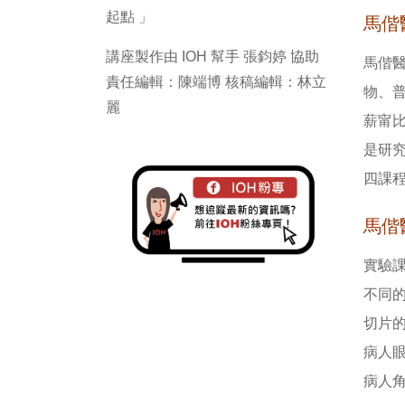
起點 」
馬偕
講座製作由 IOH 幫手 張鈞婷 協助
馬偕醫
責任編輯：陳端博 核稿編輯：林立
物、
麗
薪甯
是研
四課
馬偕
實驗
不同
切片
病人
病人