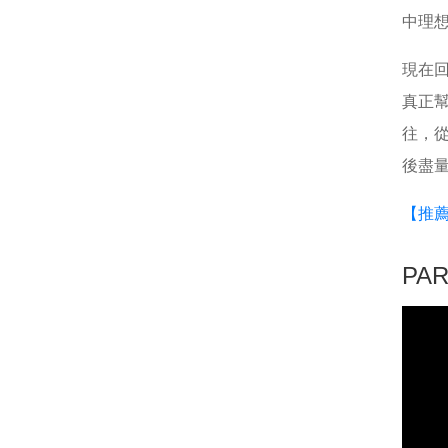
中理
現在
真正
往，
後盡
【推
PA