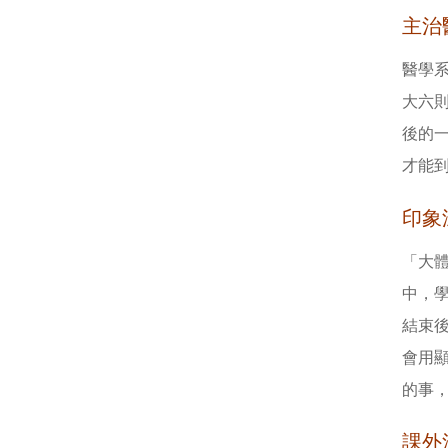
主治
醫學
大六則
後的
才能
印象
「大
中，
結束
會用
的事
課外