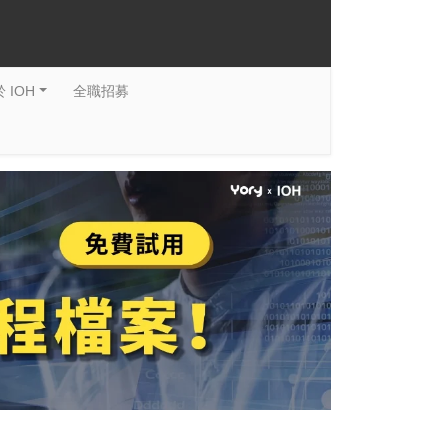
 IOH
全職招募