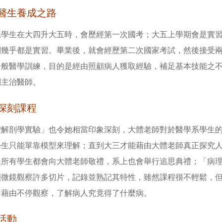
醫生養成之路
系學生在大四升大五時，會歷經第一次國考；大五上學期會是實
幾乎都是實習。畢業後，就會經歷第二次國家考試，然後接受兩年PGY訓
一般醫學訓練，目的是經由照顧病人獲取經驗，補足基本技能之不
到主治醫師。
深刻課程
體解剖學實驗」也令她相當印象深刻，大體老師對於醫學系學生
學生只能單靠模型來理解；直到大三才能藉由大體老師真正探究
後所有學生都會向大體老師敬禮，系上也會舉行追思典禮；「病
顯微鏡觀察許多切片，記錄並熟記其特性，雖然課程很不輕鬆，
，藉由不停觀察，了解病人究竟得了什麼病。
活動