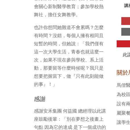
講
會關心新制醫學教育；參加學校熱
舞社，擔任女舞教學。
也許你想問她難道不會累嗎？怎麼
有時間？沒錯，每個人擁有相同且
短暫的時間，但她說：「我們僅有
這一次大學生活，青春也就這麼一
此
次，如果不現在參與學校、系上活
動，那要留等什麼時候呢？我只是
關於
想要把握當下，做『只有此刻能做
的事』！」
馬偕
為校
感謝
設有
感謝安禾集團 何益國 總經理以此講
屬聚
座鼓勵後輩：「別在夢想之後畫上
讓學
句點 因為它的達成 是下一個成功的