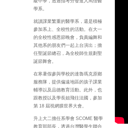
級中學，透過指考分發進入馬偕醫
學系。
就讀課業繁重的醫學系，還是積極
參加系上、全校性的活動。在大一
的全校性感恩節晚會，負責編舞和
其他系的朋友們一起上台演出；擔
任聖誕節總召，為全校師生規劃聖
誕節舞會。
在寒暑假參與學校的達魯瑪克原鄉
服務隊，提供偏遠地區的孩子課業
輔導以及品德教育活動。此外，也
跟教授以及學長姐飛往法國，參加
第 18 屆視網膜世界大會。
升上大二擔任系學會 SCOME 醫學
教育部部長，透過台灣醫學生聯合