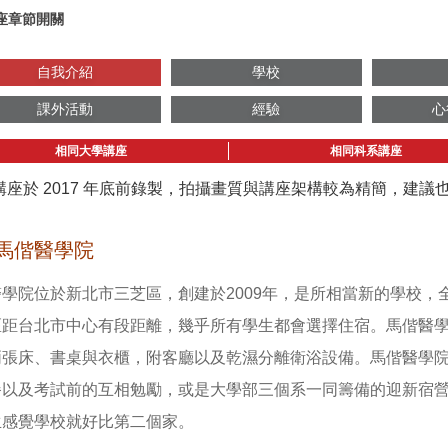
座章節開關
自我介紹
學校
課外活動
經驗
心
相同大學講座
相同科系講座
講座於 2017 年底前錄製，拍攝畫質與講座架構較為精簡，建
馬偕醫學院
醫學院位於新北市三芝區，創建於2009年，是所相當新的學校
區距台北市中心有段距離，幾乎所有學生都會選擇住宿。馬偕醫
兩張床、書桌與衣櫃，附客廳以及乾濕分離衛浴設備。馬偕醫學
餐以及考試前的互相勉勵，或是大學部三個系一同籌備的迎新宿
生感覺學校就好比第二個家。