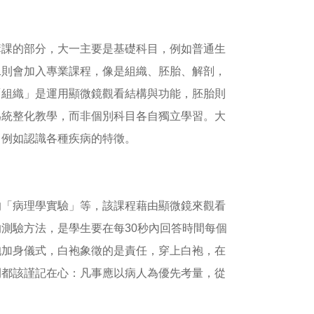
教室講課的部分，大一主要是基礎科目，例如普通生
二則會加入專業課程，像是組織、胚胎、解剖，
「組織」是運用顯微鏡觀看結構與功能，胚胎則
為統整化教學，而非個別科目各自獨立學習。大
，例如認識各種疾病的特徵。
的「病理學實驗」等，該課程藉由顯微鏡來觀看
測驗方法，是學生要在每30秒內回答時間每個
袍加身儀式，白袍象徵的是責任，穿上白袍，在
間都該謹記在心：凡事應以病人為優先考量，從