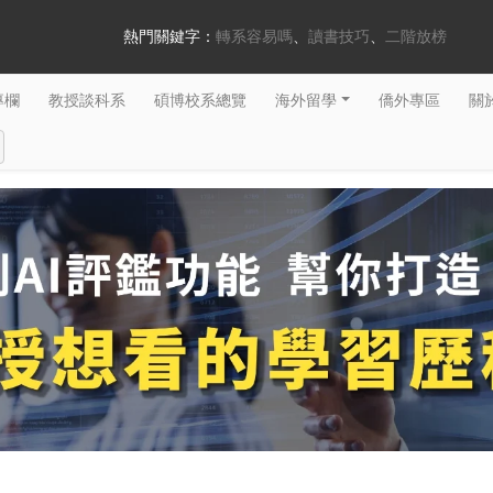
熱門關鍵字：
轉系容易嗎
讀書技巧
二階放榜
專欄
教授談科系
碩博校系總覽
海外留學
僑外專區
關於