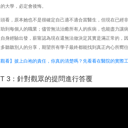
想的大學，必定會後悔。
回頭看，原本她也不是很確定自己適不適合當醫生，但現在已經
幫助到每個人的職業；儘管無法治癒所有人的疾病，也能盡力讓
從自身經驗出發，薪甯認為現在還無法做決定其實是滿正常的，
量多聽聽別人的分享，期望所有學子最終都能找到真正內心所嚮
薦觀看】披上白袍的責任，你真的清楚嗎？先看看在醫院的實際
RT 3：針對觀眾的提問進行答覆