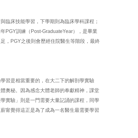
習與臨床技能學習，下學期則為臨床學科課程；
練（Post-GraduateYear），是畢業
足，PGY之後則會歷經住院醫生等階段，最終
的學習是相當重要的，在大二下的解剖學實驗
人體奧秘。因為感念大體老師的奉獻精神，課堂
理學實驗」則是一門需要大量記誦的課程，同學
但薪甯覺得這正是為了成為一名醫生最需要學習