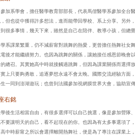
曾參加系學會，擔任醫學教育部部長，代表馬偕醫學系參加全台
色，但也從中獲得許多想法，進而能帶回學校、系上分享。另外
會到很多事情，幾天下來，雖然是自己在陪伴、教導小孩，但總
醫學系課業繁重，仍不減薪甯對跳舞的熱愛，更曾擔任熱舞社女
充電後才能繼續努力。也因為跳舞的關係，讓她接任感恩節晚會
會的總召。其實她高中時就接觸過跳舞，但因為課業關係而選擇
事實上只要夠勇敢，追逐夢想永遠不會太晚。國際交流經驗方面
學生一同到澎湖遊玩；也曾到法國參加視網膜世界大會，協助宣傳2
座右銘
大學後生活相當自由，有很多選擇可以自己挑選，像是參加營隊
萬不要讓明天的自己，看不起現在的你。也因為有太多事選項了
。高中時薪甯之所以會選擇離開熱舞社，便是為了專注在課業上