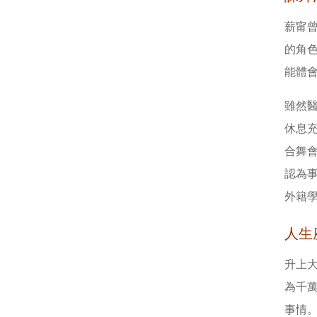
薪甯
的角
能體
雖然
休息
合舞
認為
外籍
人生
升上
為千
事情