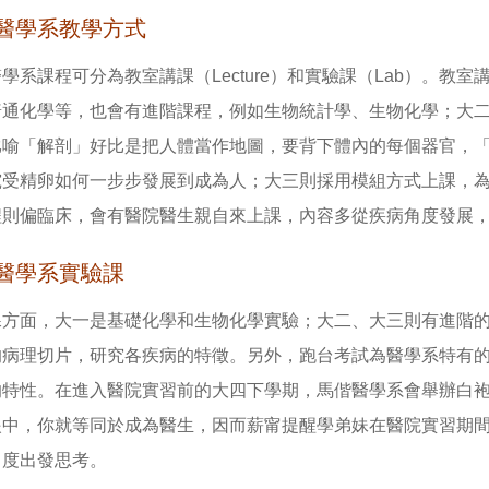
醫學系教學方式
學系課程可分為教室講課（Lecture）和實驗課（Lab）。
普通化學等，也會有進階課程，例如生物統計學、生物化學；大
比喻「解剖」好比是把人體當作地圖，要背下體內的每個器官，
究受精卵如何一步步發展到成為人；大三則採用模組方式上課，
程則偏臨床，會有醫院醫生親自來上課，內容多從疾病角度發展
醫學系實驗課
課方面，大一是基礎化學和生物化學實驗；大二、大三則有進階
的病理切片，研究各疾病的特徵。另外，跑台考試為醫學系特有的
的特性。在進入醫院實習前的大四下學期，馬偕醫學系會舉辦白
眼中，你就等同於成為醫生，因而薪甯提醒學弟妹在醫院實習期
角度出發思考。