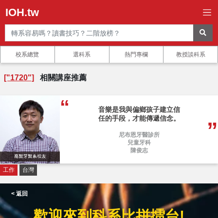
IOH.tw
校系總覽
選科系
熱門專欄
教授談科系
["1720"]
相關講座推薦
音樂是我與偏鄉孩子建立信
任的手段，才能傳遞信念。
尼布恩牙醫診所
兒童牙科
陳俊志
工作
台灣
< 返回
歡迎來到科系比拼擂台!