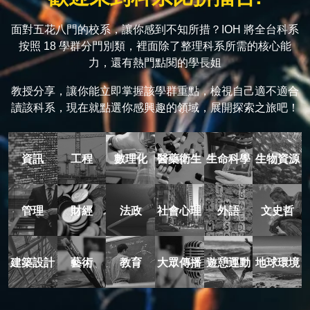
面對五花八門的校系，讓你感到不知所措？IOH 將全台科系
按照 18 學群分門別類，裡面除了整理科系所需的核心能
力，還有熱門點閱的學長姐
教授分享，讓你能立即掌握該學群重點，檢視自己適不適合
讀該科系，現在就點選你感興趣的領域，展開探索之旅吧！
資訊
工程
數理化
醫藥衛生
生命科學
生物資源
管理
財經
法政
社會心理
外語
文史哲
建築設計
藝術
教育
大眾傳播
遊憩運動
地球環境