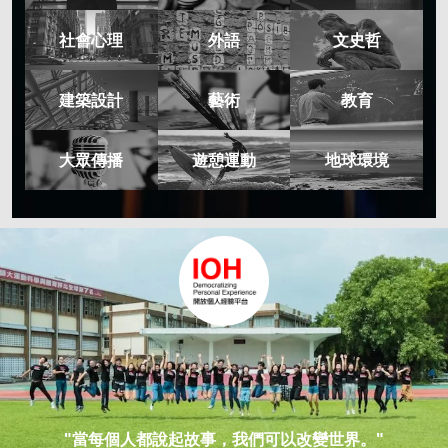
社會心理
外語
文史哲
建築設計
藝術
教育
大眾傳播
遊憩運動
地球環境
"當每個人都說起故事，我們可以改變世界。"