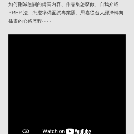
如何刪減無關的備審內容、作品集怎麼做、自我介紹
PREP 法、怎麼準備面試專業題、思嘉從台大經濟轉向
插畫的心路歷程⋯⋯