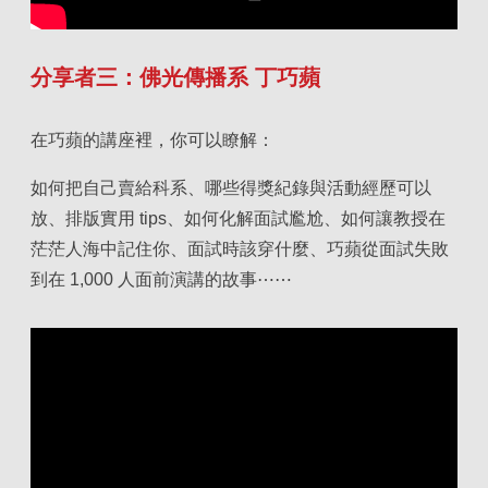
分享者三：佛光傳播系 丁巧蘋
在巧蘋的講座裡，你可以瞭解：
如何把自己賣給科系、哪些得獎紀錄與活動經歷可以
放、排版實用 tips、如何化解面試尷尬、如何讓教授在
茫茫人海中記住你、面試時該穿什麼、巧蘋從面試失敗
到在 1,000 人面前演講的故事⋯⋯