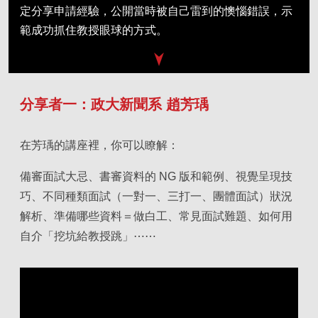
定分享申請經驗，公開當時被自己雷到的懊惱錯誤，示
範成功抓住教授眼球的方式。
分享者一：政大新聞系 趙芳瑀
在芳瑀的講座裡，你可以瞭解：
備審面試大忌、書審資料的 NG 版和範例、視覺呈現技
巧、不同種類面試（一對一、三打一、團體面試）狀況
解析、準備哪些資料＝做白工、常見面試難題、如何用
自介「挖坑給教授跳」⋯⋯