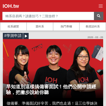
IOH.tw
校系總覽
選科系
熱門專欄
教授談科系
#學測申請
2020 - 03 - 20
早知道別這樣搞備審面試！他們公開申請經
驗，把撇步說給你聽
做備審、準備面試好辛苦，我們也走過！這三位學姊決