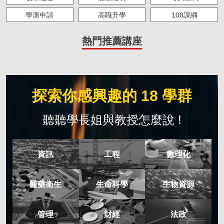
學測申請
高職升學
108課綱
大學生必修
海外留學
求職準備
熱門推薦講座
人物故事
IOH 實習
主題策展
僑外來台求學
探索你感興趣的 18 學群
聽聽學長姐與教授怎麼說 !
資訊
工程
數理化
醫藥衛生
生命科學
生物資源
管理
財經
法政