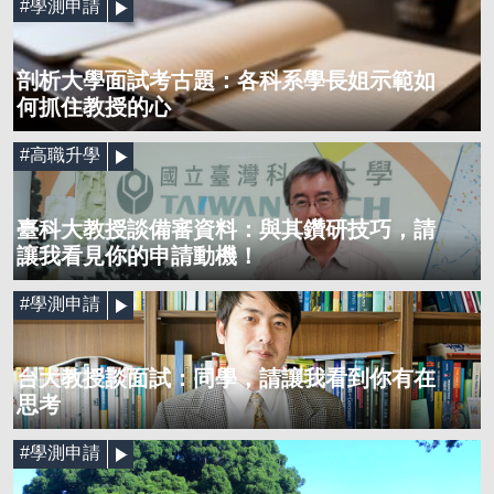
#學測申請
剖析大學面試考古題：各科系學長姐示範如
何抓住教授的心
#高職升學
臺科大教授談備審資料：與其鑽研技巧，請
讓我看見你的申請動機！
#學測申請
台大教授談面試：同學，請讓我看到你有在
思考
#學測申請