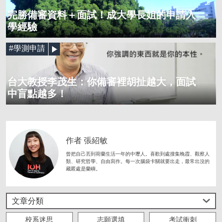
完勝備審資料＋面試！成大學長姐的申請入
學經驗
#學測申請
台大教授李茂生：你備審裡胡扯越大，面試
中盲點越多！
作者 張紹敏
曾把自己丟到荷蘭生活一年的中壢人。喜歡到處搜集晚霞、觀察人
類、研究哲學、自由寫作。每一次腦袋卡關就要出走，最常出沒的
藏匿處是蘭嶼。
文章分類
校系迷思
志願選填
考試衝刺