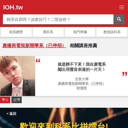
IOH.tw
校系總覽
選科系
熱門專欄
教授談科系
廣播與電視新聞學系（已停招）
相關講座推薦
就是靜不下來！我在廣電系
闖出用聲音表達的一片天！
玄奘大學
廣播與電視新聞學系（已停招）
郭儒恩
學士
台灣
< 返回
歡迎來到科系比拼擂台!