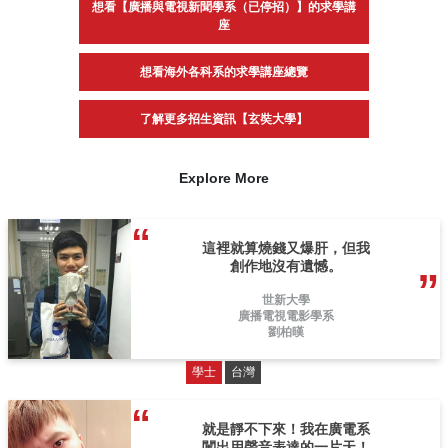
想看【廣播與電視新聞學系（已停招）】的求學講
座
想看海外各科系的求學講座總覽
了解更多招生資訊【玄奘大學】
Explore More
這裡就算燒錢又爆肝，但我
創作地沒有遺憾。
世新大學
廣播電視電影學系
劉柏暵
學士
台灣
就是靜不下來！我在廣電系
闖出用聲音表達的一片天！