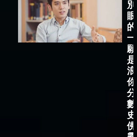
別
眼
的
一
願
是
浪
你
分
數
史
佛
霸