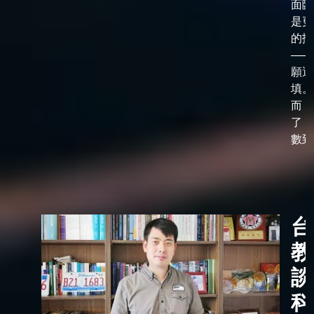
面臨
是更
的抉
——
願選
填。
而，
了「
數到了
台
教
談
科