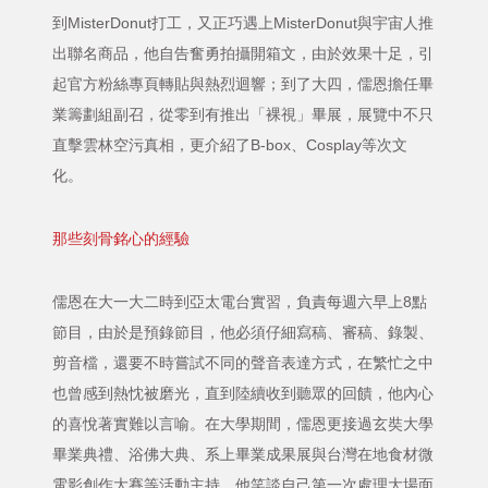
到MisterDonut打工，又正巧遇上MisterDonut與宇宙人推
出聯名商品，他自告奮勇拍攝開箱文，由於效果十足，引
起官方粉絲專頁轉貼與熱烈迴響；到了大四，儒恩擔任畢
業籌劃組副召，從零到有推出「裸視」畢展，展覽中不只
直擊雲林空污真相，更介紹了B-box、Cosplay等次文
化。
那些刻骨銘心的經驗
儒恩在大一大二時到亞太電台實習，負責每週六早上8點
節目，由於是預錄節目，他必須仔細寫稿、審稿、錄製、
剪音檔，還要不時嘗試不同的聲音表達方式，在繁忙之中
也曾感到熱忱被磨光，直到陸續收到聽眾的回饋，他內心
的喜悅著實難以言喻。在大學期間，儒恩更接過玄奘大學
畢業典禮、浴佛大典、系上畢業成果展與台灣在地食材微
電影創作大賽等活動主持，他笑談自己第一次處理大場面