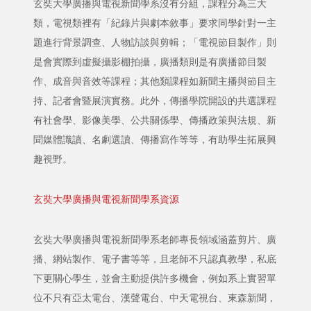
玄奘大學廣播與電視新聞學系沒有分組，課程分為三大
類，電視類裡有「紀錄片與劇本敘事」要求同學針對一主
題進行背景調查、人物訪談與剪輯；「電視節目製作」則
是會實際到虛擬攝影棚拍攝，廣播類則是有廣播節目製
作、成音與音效等課程；其他類課程如新聞主播與節目主
持、記者會暨展演實務。此外，傳播學院開設的共選課程
有社會學、影像美學、公共關係學、傳播政策與法規、新
聞媒體識讀、名劇選讀、傳播寫作等等，有助學生拓展興
趣視野。
玄奘大學廣播與電視新聞學系資源
玄奘大學廣播與電視新聞學系老師專長領域涵蓋剪片、廣
播、網站製作、電子書等等，且老師不只認真教學，私底
下更關心學生，並會主動提供許多機會，例如系上實習單
位不只有亞太電台、漢聲電台、中天電視台、東森新聞，