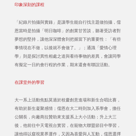
印象深刻的課程
「紀錄片拍攝與實錄」是讓學生能自行找主題做拍攝，儒
恩當時是拍攝「明日咖啡」的創業甘苦談，聽著受訪者對
夢想的堅持，讓他深深體會到把握當下的重要性：「有些
事情現在不做，以後就不會做了。」；通識「愛情心理
學」則是探討異性相處之道與看待事物的差異，會讓同學
有擬定一日約會行程的作業，期末還會有聯誼活動。
在課堂外的學習
大一系上活動焦點莫過於校慶創意進場和新生合唱比賽，
有助於新生凝聚感情；儒恩在大二時則加入系學會，擔任
公關長，向廠商拉贊助來支援系上大小活動；升上大三
後，他前往中天電視台實習，在寵物大聯盟節目中學習，
讓他得以窺視業界運作，又因為喜愛與人互動，儒恩選擇