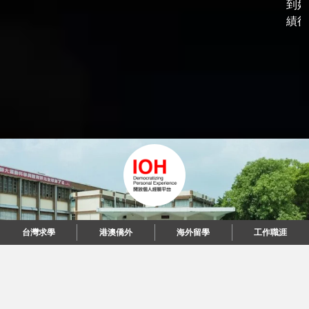
到好
績後，
台灣求學
港澳僑外
海外留學
工作職涯
"當每個人都說起故事，我們可以改變世界。"
© 2026 IOH 開放個人經驗平台