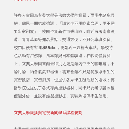
許多人會因為玄奘大學是佛教大學的背景，而產生諸多誤
解，儒恩一開始就強調：「讀玄奘不用吃素念經，更不需
要出家剃髮」，校園位於新竹市香山區，附近有著南寮漁
港、青青草原等知名景點，交通方便，不只公車班次多、
校門口便有客運和Ubike，更鄰近三姓橋火車站。學校特
色活動有浴佛節、風車節與日本體驗週，在軟硬體資源
上，玄奘大學圖書館最特別之處是館內中央的咖啡廳，不
論討論、約會氣氛都極佳；雲來會館不只是餐旅系學生的
實習飯店、實習廚房，也提供各系學生辦活動的場域；傳
播學院也提供了各式專業攝影器材，同學只要考取證照後
便能外借，並設有虛擬攝影棚、實驗劇場供學生使用。
玄奘大學廣播與電視新聞學系課程規劃