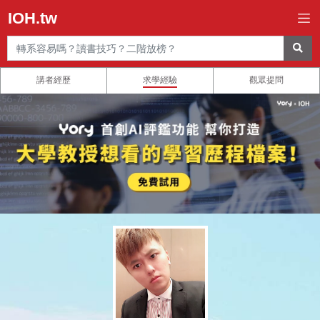
IOH.tw
講者經歷
求學經驗
觀眾提問