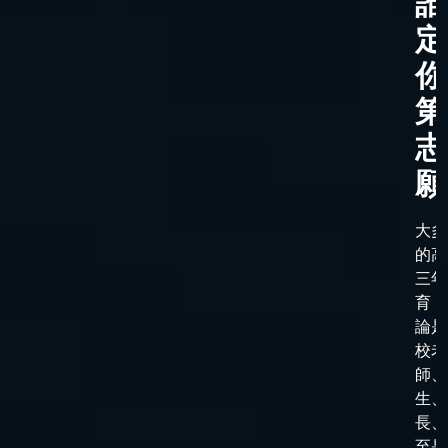
誰
定
你
第
志
願
大多
的高
三年
育，
論是
校老
師、
生、
長、
至是