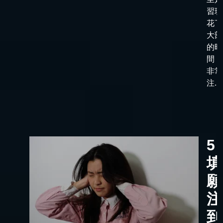
習班
花了
大部
的時
間，
非常
注...
5
填
願
注
到