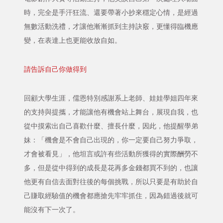
時，完全是手汗狂流、還要帶著小抄來穩定心情，是經過
無數活動洗禮，才讓他漸漸抓到主持訣竅，更懂得臨機應
變，在表達上也更能收放自如。
請告訴自己你做得到
回顧大學生涯，儒恩特別感謝系上老師、娃娃學姐四年來
的支持與提攜，才能讓他有機會站上舞台，展現自我，也
從中摸索出自己喜歡什麼、擅長什麼，因此，他提醒學弟
妹：「機會是不會自己出現的，你一定要自己努力爭取，
才會被看見」，他坦言或許有些活動所獲得的實際酬勞不
多，但是從中得到的成長是花再多金錢都買不到的，也讓
他更有自信去面對往後的每個挑戰，所以只要是有助於自
己賺取經驗值的機會都應搶先牢牢抓住，因為錯過後就可
能沒有下一次了。