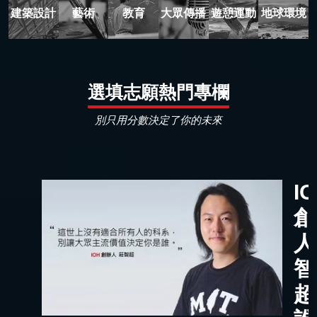
建築設計
藝術
教育
大眾傳播
遊憩運動
地球環境
選填志願熱門專欄
別只用分數決定了你的未來
I
創
人
智
超