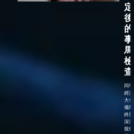
定
後
的
事
馬
檢
查
同學
經漫
大考
備期
終於
深淵
脫後