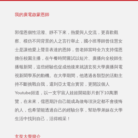
我的廣電啟蒙恩師
郭儒恩個性活潑、靜不下來，熱愛與人交流，更喜歡觀
察、模仿不同背景的人之言行舉止，國小班導師曾佳慧女
士是讓他愛上聲音表達的恩師，曾老師當時全力支持儒恩
擔任校園主播，在午餐時間嘗試以短片、廣播向全校師生
播報新聞，這些經驗也促成他後來就讀玄奘大學廣播與電
視新聞學系的動機。在大學期間，他透過各類型的活動主
持不斷挑戰自我，還到亞太電台實習，更開設個人
Youtube頻道，以一支宇宙人娃娃開箱影片創下10萬瀏
覽，在未來，儒恩期許自己能成為做每項決定都不會後悔
的人，也希望能透過自己的經驗分享，幫助學弟妹在大學
生活中找到自己，活得精采！
玄奘大學簡介