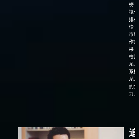
榜，
說分
排行
榜，
市場
作的
果，
校跟
系、
系與
系之
的角
力。
追