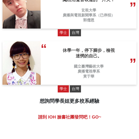
玄奘大學
廣播與電視新聞學系（已停招）
郭儒恩
學士
台灣
休學一年，停下腳步，檢視
迷惘的自己。
國立臺灣藝術大學
廣播電視學系
黃于華
學士
台灣
想詢問學長姐更多校系經驗
請到 IOH 臉書社團發問吧！GO~