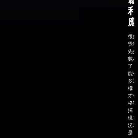
利
應
很多
覺得
先把
數考
了，
能有
多選
權，
才有
格談
擇，
現實
況常
是，