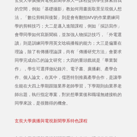
玄奘大學廣播與電視新聞學系大一課程提供學生探索自我
的空間，例如「基礎攝影」教如何用畫面取景呈現個人想
法，「數位剪輯與後製」則是會有翻拍MV的作業磨練同
學的剪輯技巧；大二是邁入進階課程，例如「採訪寫作」
會帶同學如何寫新聞稿，並加強人物採訪技巧，「外電選
讀」則是訓練同學用英文唸稿播報的能力；大三是偏重在
理論，除了有傳播理論課，尚有「傳播研究方法」會要求
同學完成自己的論文研究；大四的重頭戲就是「畢業製
作」，學生可選擇做紀錄片、電子書、廣播劇、產學合
作、個人論文，在其中，儒恩特別推薦產學合作，是讓學
生能在大四上學期跟隨業界老師學習，下學期則由業界老
師出題，執行指定專案，對於想畢業後和職場無縫接軌的
同學來說，是很難得的機會。
玄奘大學廣播與電視新聞學系特色課程