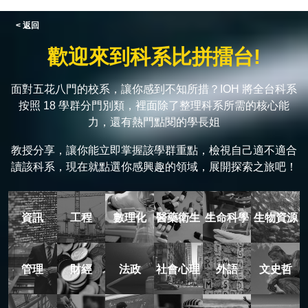
< 返回
歡迎來到科系比拼擂台!
面對五花八門的校系，讓你感到不知所措？IOH 將全台科系
按照 18 學群分門別類，裡面除了整理科系所需的核心能
力，還有熱門點閱的學長姐
教授分享，讓你能立即掌握該學群重點，檢視自己適不適合
讀該科系，現在就點選你感興趣的領域，展開探索之旅吧！
資訊
工程
數理化
醫藥衛生
生命科學
生物資源
管理
財經
法政
社會心理
外語
文史哲