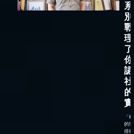
系
別
戰
理
了
你
認
社
的
實
「科
的世
排行